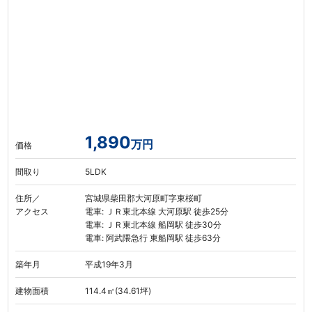
1,890
万円
価格
間取り
5LDK
住所／
宮城県柴田郡大河原町字東桜町
アクセス
電車: ＪＲ東北本線 大河原駅 徒歩25分
電車: ＪＲ東北本線 船岡駅 徒歩30分
電車: 阿武隈急行 東船岡駅 徒歩63分
築年月
平成19年3月
建物面積
114.4㎡(34.61坪)