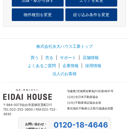
沿線・駅から探す
エリアを変更
物件種別を変更
絞り込み条件を変更
株式会社永大ハウス工業トップ
買う
|
売る
|
サポート
|
店舗情報
よくあるご質問
|
企業情報
|
採用情報
法人のお客様
宅建業/宮城県知事免許(6)第4831号
(公社)全日本不動産協会
(公社)不動産保証協会会員
〒984-0073仙台市若林区荒町211
東北地区不動産公正取引協議会加盟
TEL:022-252-3900 / FAX:022-722-
3930
0120-18-4646
お問い合わせ・