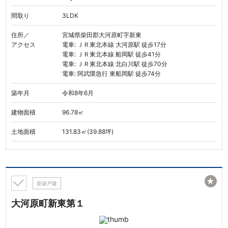
間取り
3LDK
住所／
宮城県柴田郡大河原町字新東
アクセス
電車: ＪＲ東北本線 大河原駅 徒歩17分
電車: ＪＲ東北本線 船岡駅 徒歩41分
電車: ＪＲ東北本線 北白川駅 徒歩70分
電車: 阿武隈急行 東船岡駅 徒歩74分
築年月
令和8年6月
建物面積
96.78㎡
土地面積
131.83㎡(39.88坪)
★
新築戸建
大河原町新東第１