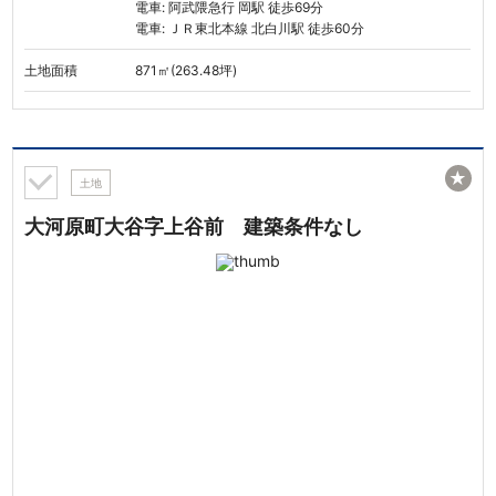
電車: 阿武隈急行 岡駅 徒歩69分
電車: ＪＲ東北本線 北白川駅 徒歩60分
土地面積
871㎡(263.48坪)
★
土地
大河原町大谷字上谷前 建築条件なし