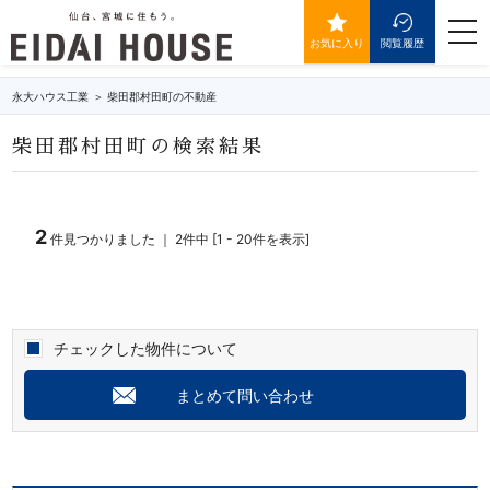
柴田郡村田町の不動産・物件一覧
togg
navi
お気に入り
閲覧履歴
永大ハウス工業
柴田郡村田町の不動産
柴田郡村田町の検索結果
2
件見つかりました ｜ 2件中 [1 - 20件を表示]
チェックした物件について
まとめて問い合わせ