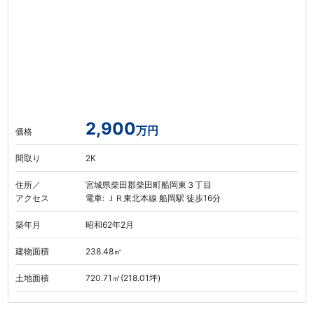
2,900
万円
価格
間取り
2K
住所／
宮城県柴田郡柴田町船岡東３丁目
アクセス
電車: ＪＲ東北本線 船岡駅 徒歩16分
築年月
昭和62年2月
建物面積
238.48㎡
土地面積
720.71㎡(218.01坪)