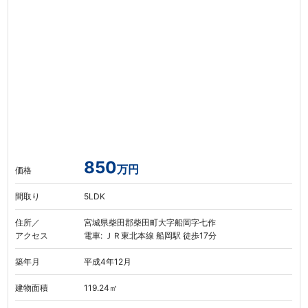
850
万円
価格
間取り
5LDK
住所／
宮城県柴田郡柴田町大字船岡字七作
アクセス
電車: ＪＲ東北本線 船岡駅 徒歩17分
築年月
平成4年12月
建物面積
119.24㎡