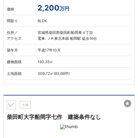
2,200
万円
価格
間取り
6LDK
住所／
宮城県柴田郡柴田町船岡東４丁目
アクセス
電車: ＪＲ東北本線 船岡駅 徒歩16分
築年月
平成17年10月
建物面積
193.35㎡
土地面積
309.72㎡(93.69坪)
★
土地
柴田町大字船岡字七作 建築条件なし