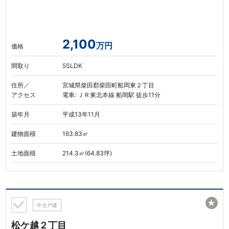
2,100
万円
価格
間取り
5SLDK
住所／
宮城県柴田郡柴田町船岡東２丁目
アクセス
電車: ＪＲ東北本線 船岡駅 徒歩11分
築年月
平成13年11月
建物面積
163.83㎡
土地面積
214.3㎡(64.83坪)
★
中古戸建
松ケ越２丁目