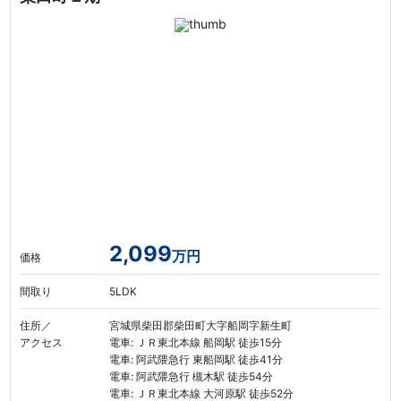
2,099
万円
価格
間取り
5LDK
住所／
宮城県柴田郡柴田町大字船岡字新生町
アクセス
電車: ＪＲ東北本線 船岡駅 徒歩15分
電車: 阿武隈急行 東船岡駅 徒歩41分
電車: 阿武隈急行 槻木駅 徒歩54分
電車: ＪＲ東北本線 大河原駅 徒歩52分