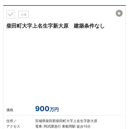
★
土地
柴田町大字上名生字新大原 建築条件なし
900
万円
価格
住所／
宮城県柴田郡柴田町大字上名生字新大原
アクセス
電車: 阿武隈急行 東船岡駅 徒歩15分