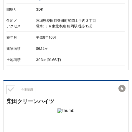
間取り
3DK
住所／
宮城県柴田郡柴田町船岡土手内３丁目
アクセス
電車: ＪＲ東北本線 船岡駅 徒歩12分
築年月
平成8年10月
建物面積
86.12㎡
土地面積
303㎡(91.66坪)
★
売事業用
柴田クリーンハイツ