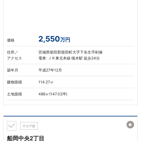
2,550
万円
価格
住所／
宮城県柴田郡柴田町大字下名生字剣塚
アクセス
電車: ＪＲ東北本線 槻木駅 徒歩24分
築年月
平成27年12月
建物面積
114.27㎡
土地面積
486㎡(147.02坪)
★
中古戸建
船岡中央2丁目