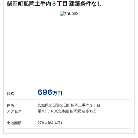
柴田町船岡土手内３丁目 建築条件なし
696
万円
価格
住所／
宮城県柴田郡柴田町船岡土手内３丁目
アクセス
電車: ＪＲ東北本線 船岡駅 徒歩12分
土地面積
279㎡(84.4坪)