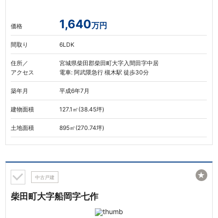
1,640
万円
価格
間取り
6LDK
住所／
宮城県柴田郡柴田町大字入間田字中居
アクセス
電車: 阿武隈急行 槻木駅 徒歩30分
築年月
平成6年7月
建物面積
127.1㎡(38.45坪)
土地面積
895㎡(270.74坪)
★
中古戸建
柴田町大字船岡字七作