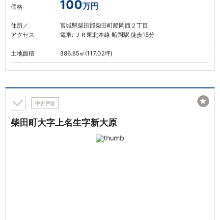
100
万円
価格
住所／
宮城県柴田郡柴田町船岡西２丁目
アクセス
電車: ＪＲ東北本線 船岡駅 徒歩15分
土地面積
386.85㎡(117.02坪)
★
中古戸建
柴田町大字上名生字新大原