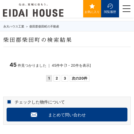
柴田郡柴田町の不動産・物件一覧
togg
navi
お気に入り
閲覧履歴
永大ハウス工業
柴田郡柴田町の不動産
柴田郡柴田町の検索結果
45
件見つかりました ｜ 45件中 [1 - 20件を表示]
1
2
3
次の20件
チェックした物件について
まとめて問い合わせ