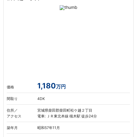
1,180
万円
価格
間取り
4DK
住所／
宮城県柴田郡柴田町松ケ越２丁目
アクセス
電車: ＪＲ東北本線 槻木駅 徒歩24分
築年月
昭和57年11月