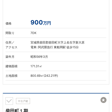
900
万円
価格
間取り
7DK
住所／
宮城県柴田郡柴田町大字上名生字新大原
アクセス
電車: 阿武隈急行 東船岡駅 徒歩15分
築年月
昭和56年3月
建物面積
171.31㎡
土地面積
800.69㎡(242.21坪)
★
中古戸建
柴田町１期