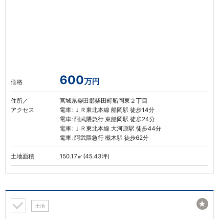
600
万円
価格
住所／
宮城県柴田郡柴田町船岡東２丁目
アクセス
電車: ＪＲ東北本線 船岡駅 徒歩14分
電車: 阿武隈急行 東船岡駅 徒歩24分
電車: ＪＲ東北本線 大河原駅 徒歩44分
電車: 阿武隈急行 槻木駅 徒歩62分
土地面積
150.17㎡(45.43坪)
★
土地