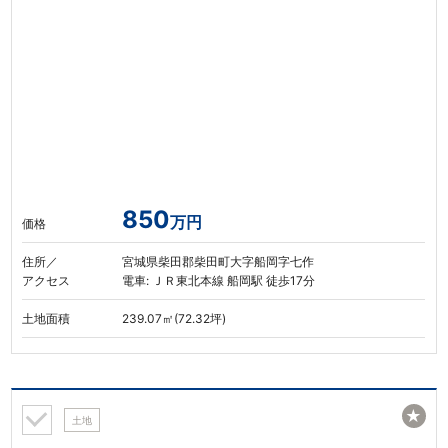
850
万円
価格
住所／
宮城県柴田郡柴田町大字船岡字七作
アクセス
電車: ＪＲ東北本線 船岡駅 徒歩17分
土地面積
239.07㎡(72.32坪)
★
土地