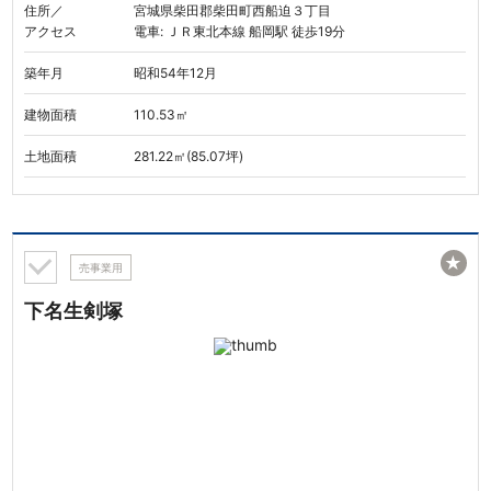
住所／
宮城県柴田郡柴田町西船迫３丁目
アクセス
電車: ＪＲ東北本線 船岡駅 徒歩19分
築年月
昭和54年12月
建物面積
110.53㎡
土地面積
281.22㎡(85.07坪)
★
売事業用
下名生剣塚