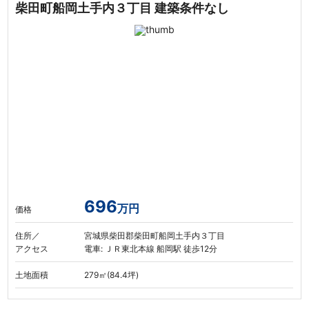
柴田町船岡土手内３丁目 建築条件なし
696
万円
価格
住所／
宮城県柴田郡柴田町船岡土手内３丁目
アクセス
電車: ＪＲ東北本線 船岡駅 徒歩12分
土地面積
279㎡(84.4坪)