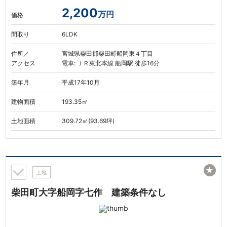
2,200
万円
価格
間取り
6LDK
住所／
宮城県柴田郡柴田町船岡東４丁目
アクセス
電車: ＪＲ東北本線 船岡駅 徒歩16分
築年月
平成17年10月
建物面積
193.35㎡
土地面積
309.72㎡(93.69坪)
★
土地
柴田町大字船岡字七作 建築条件なし