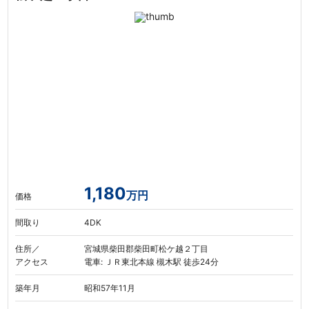
1,180
万円
価格
間取り
4DK
住所／
宮城県柴田郡柴田町松ケ越２丁目
アクセス
電車: ＪＲ東北本線 槻木駅 徒歩24分
築年月
昭和57年11月