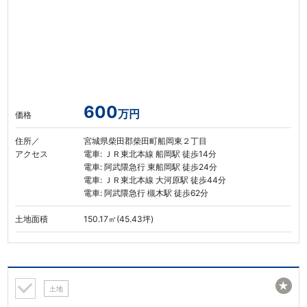
600
万円
価格
住所／
宮城県柴田郡柴田町船岡東２丁目
アクセス
電車: ＪＲ東北本線 船岡駅 徒歩14分
電車: 阿武隈急行 東船岡駅 徒歩24分
電車: ＪＲ東北本線 大河原駅 徒歩44分
電車: 阿武隈急行 槻木駅 徒歩62分
土地面積
150.17㎡(45.43坪)
★
土地