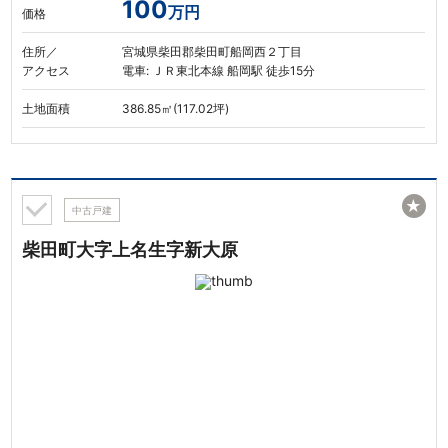
100
万円
価格
住所／
宮城県柴田郡柴田町船岡西２丁目
アクセス
電車: ＪＲ東北本線 船岡駅 徒歩15分
土地面積
386.85㎡(117.02坪)
★
中古戸建
柴田町大字上名生字新大原