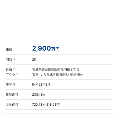
2,900
万円
価格
間取り
2K
住所／
宮城県柴田郡柴田町船岡東３丁目
アクセス
電車: ＪＲ東北本線 船岡駅 徒歩16分
築年月
昭和62年2月
建物面積
238.48㎡
土地面積
720.71㎡(218.01坪)