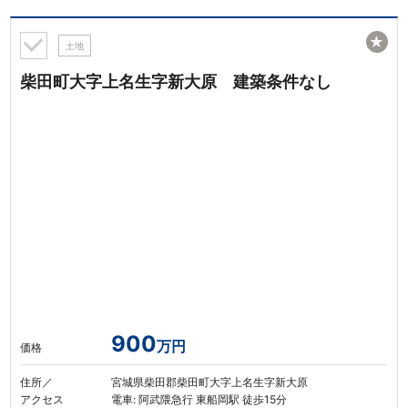
★
土地
柴田町大字上名生字新大原 建築条件なし
900
万円
価格
住所／
宮城県柴田郡柴田町大字上名生字新大原
アクセス
電車: 阿武隈急行 東船岡駅 徒歩15分