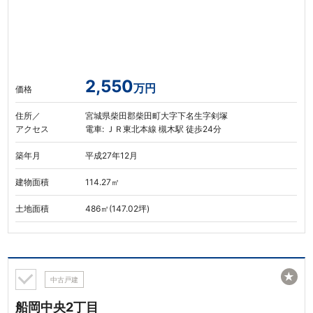
2,550
万円
価格
住所／
宮城県柴田郡柴田町大字下名生字剣塚
アクセス
電車: ＪＲ東北本線 槻木駅 徒歩24分
築年月
平成27年12月
建物面積
114.27㎡
土地面積
486㎡(147.02坪)
★
中古戸建
船岡中央2丁目