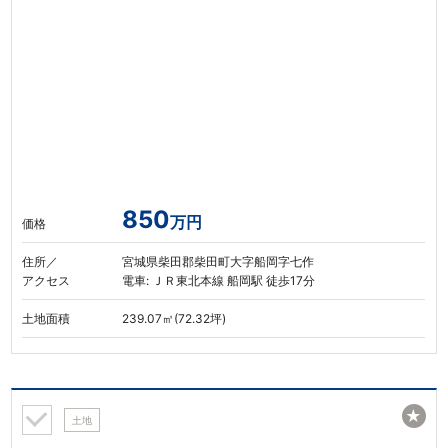
850
万円
価格
住所／
宮城県柴田郡柴田町大字船岡字七作
アクセス
電車: ＪＲ東北本線 船岡駅 徒歩17分
土地面積
239.07㎡(72.32坪)
★
土地