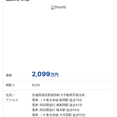
2,099
万円
価格
間取り
5LDK
住所／
宮城県柴田郡柴田町大字船岡字新生町
アクセス
電車: ＪＲ東北本線 船岡駅 徒歩15分
電車: 阿武隈急行 東船岡駅 徒歩41分
電車: 阿武隈急行 槻木駅 徒歩54分
電車: ＪＲ東北本線 大河原駅 徒歩52分