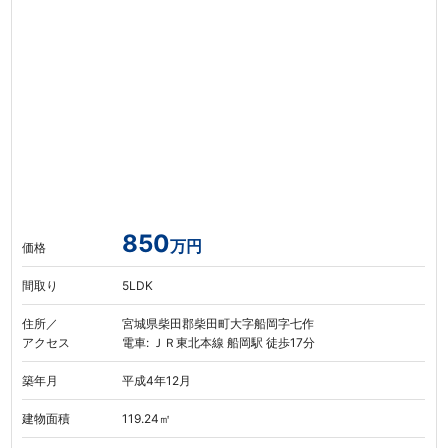
850
万円
価格
間取り
5LDK
住所／
宮城県柴田郡柴田町大字船岡字七作
アクセス
電車: ＪＲ東北本線 船岡駅 徒歩17分
築年月
平成4年12月
建物面積
119.24㎡