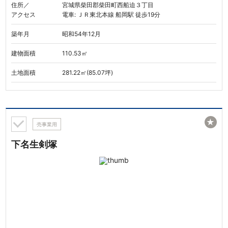
住所／
宮城県柴田郡柴田町西船迫３丁目
アクセス
電車: ＪＲ東北本線 船岡駅 徒歩19分
築年月
昭和54年12月
建物面積
110.53㎡
土地面積
281.22㎡(85.07坪)
★
売事業用
下名生剣塚