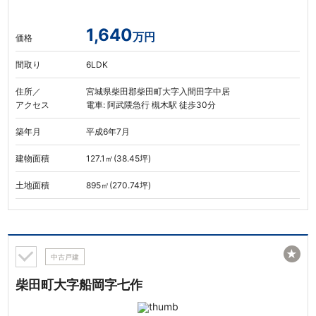
1,640
万円
価格
間取り
6LDK
住所／
宮城県柴田郡柴田町大字入間田字中居
アクセス
電車: 阿武隈急行 槻木駅 徒歩30分
築年月
平成6年7月
建物面積
127.1㎡(38.45坪)
土地面積
895㎡(270.74坪)
★
中古戸建
柴田町大字船岡字七作