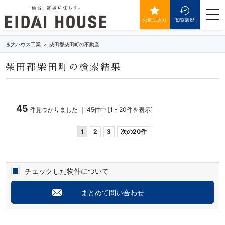
柴田郡柴田町の不動産・物件一覧
togg
navi
お気に入り
閲覧履歴
永大ハウス工業
柴田郡柴田町の不動産
柴田郡柴田町の検索結果
45
件見つかりました ｜ 45件中 [1 - 20件を表示]
1
2
3
次の20件
チェックした物件について
まとめて問い合わせ