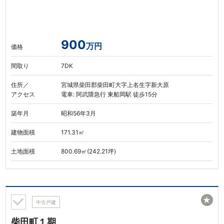
900
万円
価格
間取り
7DK
住所／
宮城県柴田郡柴田町大字上名生字新大原
アクセス
電車: 阿武隈急行 東船岡駅 徒歩15分
築年月
昭和56年3月
建物面積
171.31㎡
土地面積
800.69㎡(242.21坪)
★
中古戸建
柴田町１期