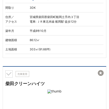
間取り
3DK
住所／
宮城県柴田郡柴田町船岡土手内３丁目
アクセス
電車: ＪＲ東北本線 船岡駅 徒歩12分
築年月
平成8年10月
建物面積
86.12㎡
土地面積
303㎡(91.66坪)
★
売事業用
柴田クリーンハイツ