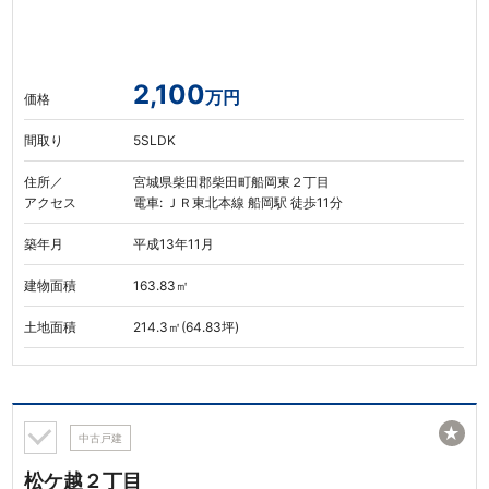
2,100
万円
価格
間取り
5SLDK
住所／
宮城県柴田郡柴田町船岡東２丁目
アクセス
電車: ＪＲ東北本線 船岡駅 徒歩11分
築年月
平成13年11月
建物面積
163.83㎡
土地面積
214.3㎡(64.83坪)
★
中古戸建
松ケ越２丁目