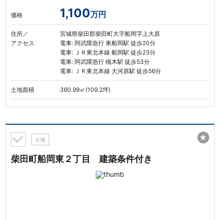
1,100
万円
価格
住所／
宮城県柴田郡柴田町大字船岡字上大原
アクセス
電車: 阿武隈急行 東船岡駅 徒歩20分
電車: ＪＲ東北本線 船岡駅 徒歩23分
電車: 阿武隈急行 槻木駅 徒歩53分
電車: ＪＲ東北本線 大河原駅 徒歩56分
土地面積
360.99㎡(109.2坪)
★
土地
柴田町船岡東２丁目 建築条件付き