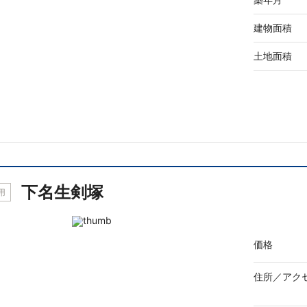
建物面積
土地面積
下名生剣塚
用
価格
住所／
アク