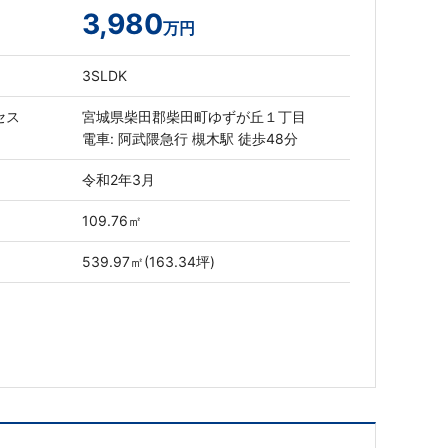
3,980
万円
3SLDK
セス
宮城県柴田郡柴田町ゆずが丘１丁目
電車: 阿武隈急行 槻木駅 徒歩48分
令和2年3月
109.76㎡
539.97㎡(163.34坪)