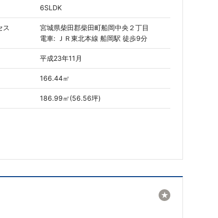
6SLDK
セス
宮城県柴田郡柴田町船岡中央２丁目
電車: ＪＲ東北本線 船岡駅 徒歩9分
平成23年11月
166.44㎡
186.99㎡(56.56坪)
★