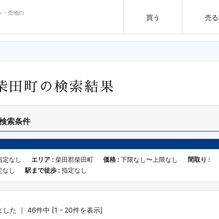
ン・売地の
買う
売る
柴田町の検索結果
検索条件
指定なし
エリア :
柴田郡柴田町
価格 :
下限なし〜上限なし
間取り :
定なし
駅まで徒歩 :
指定なし
た ｜ 46件中 [1 - 20件を表示]