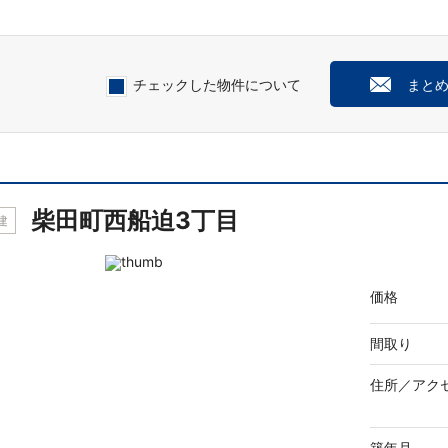
チェックした物件について
まと
柴田町西船迫3丁目
建
価格
間取り
住所／
アク
築年月