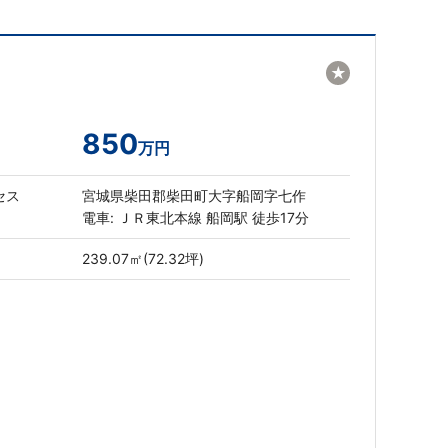
★
850
万円
セス
宮城県柴田郡柴田町大字船岡字七作
電車: ＪＲ東北本線 船岡駅 徒歩17分
239.07㎡(72.32坪)