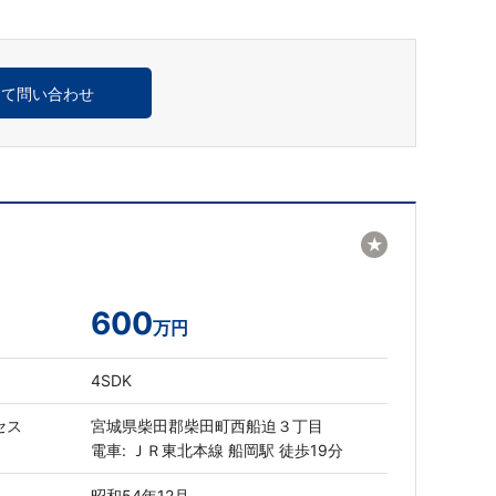
めて問い合わせ
★
600
万円
4SDK
セス
宮城県柴田郡柴田町西船迫３丁目
電車: ＪＲ東北本線 船岡駅 徒歩19分
昭和54年12月