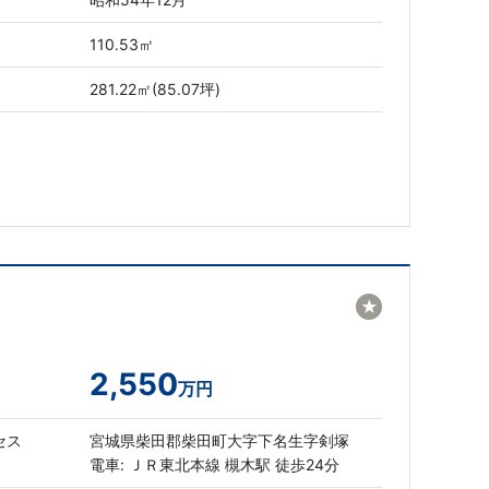
110.53㎡
281.22㎡(85.07坪)
★
2,550
万円
セス
宮城県柴田郡柴田町大字下名生字剣塚
電車: ＪＲ東北本線 槻木駅 徒歩24分