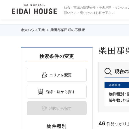
柴田郡柴田町の不動産・物件一覧
仙台・宮城の新築物件・中古戸建・マンショ
買いたい・売りたいはお任せ下さい
永大ハウス工業
柴田郡柴田町の不動産
柴田郡
検索条件の変更
現在の
エリアを変更
基本条件
沿線・駅から探す
物件種別 :
築年数 :
指
地図から探す
46
件見つかりまし
物件種別