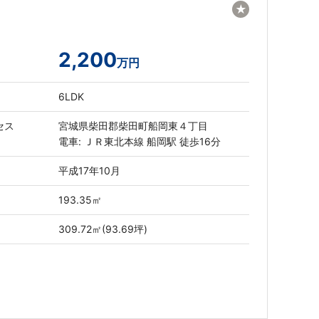
★
2,200
万円
6LDK
セス
宮城県柴田郡柴田町船岡東４丁目
電車: ＪＲ東北本線 船岡駅 徒歩16分
平成17年10月
193.35㎡
309.72㎡(93.69坪)