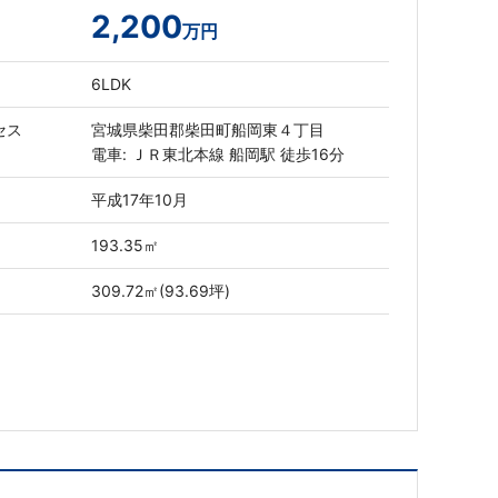
2,200
万円
6LDK
セス
宮城県柴田郡柴田町船岡東４丁目
電車: ＪＲ東北本線 船岡駅 徒歩16分
平成17年10月
193.35㎡
309.72㎡(93.69坪)