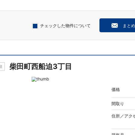
チェックした物件について
まと
柴田町西船迫3丁目
建
価格
間取り
住所／
アク
築年月