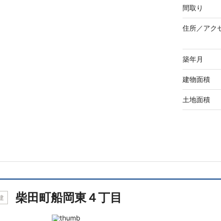
間取り
住所／
アク
築年月
建物面積
土地面積
柴田町船岡東４丁目
建