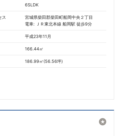
6SLDK
セス
宮城県柴田郡柴田町船岡中央２丁目
電車: ＪＲ東北本線 船岡駅 徒歩9分
平成23年11月
166.44㎡
186.99㎡(56.56坪)
★