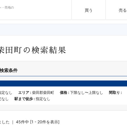
ン・売地の
買う
売る
柴田町の検索結果
検索条件
指定なし
エリア :
柴田郡柴田町
価格 :
下限なし〜上限なし
間取り :
定なし
駅まで徒歩 :
指定なし
た ｜ 45件中 [1 - 20件を表示]