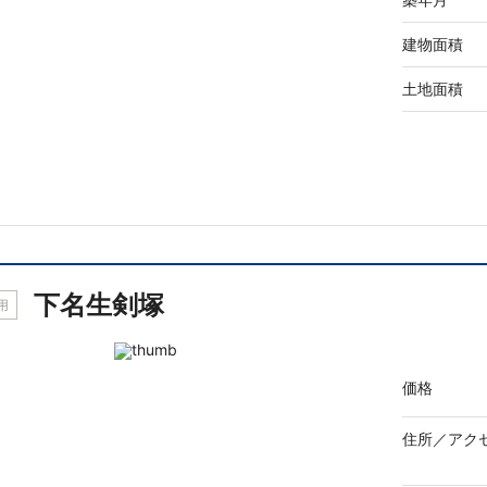
建物面積
土地面積
下名生剣塚
用
価格
住所／
アク