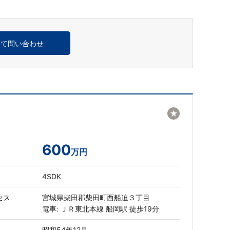
めて問い合わせ
★
600
万円
4SDK
セス
宮城県柴田郡柴田町西船迫３丁目
電車: ＪＲ東北本線 船岡駅 徒歩19分
昭和54年12月