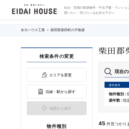
柴田郡柴田町の不動産・物件一覧
仙台・宮城の新築物件・中古戸建・マンショ
買いたい・売りたいはお任せ下さい
永大ハウス工業
柴田郡柴田町の不動産
柴田郡
検索条件の変更
現在の
エリアを変更
基本条件
沿線・駅から探す
物件種別 :
築年数 :
指
地図から探す
45
件見つかりまし
物件種別