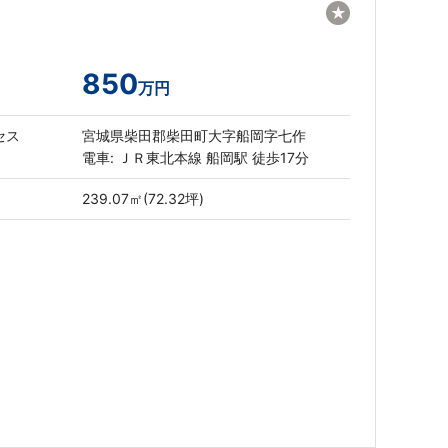
★
850
万円
セス
宮城県柴田郡柴田町大字船岡字七作
電車: ＪＲ東北本線 船岡駅 徒歩17分
239.07㎡(72.32坪)