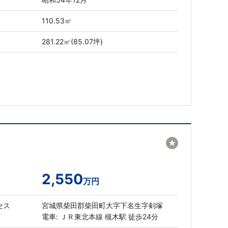
110.53㎡
281.22㎡(85.07坪)
★
2,550
万円
セス
宮城県柴田郡柴田町大字下名生字剣塚
電車: ＪＲ東北本線 槻木駅 徒歩24分