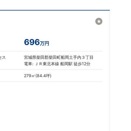
★
696
万円
セス
宮城県柴田郡柴田町船岡土手内３丁目
電車: ＪＲ東北本線 船岡駅 徒歩12分
279㎡(84.4坪)