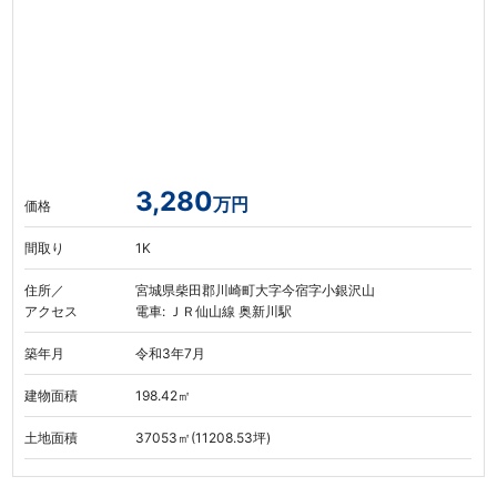
3,280
万円
価格
間取り
1K
住所／
宮城県柴田郡川崎町大字今宿字小銀沢山
アクセス
電車: ＪＲ仙山線 奥新川駅
築年月
令和3年7月
建物面積
198.42㎡
土地面積
37053㎡(11208.53坪)