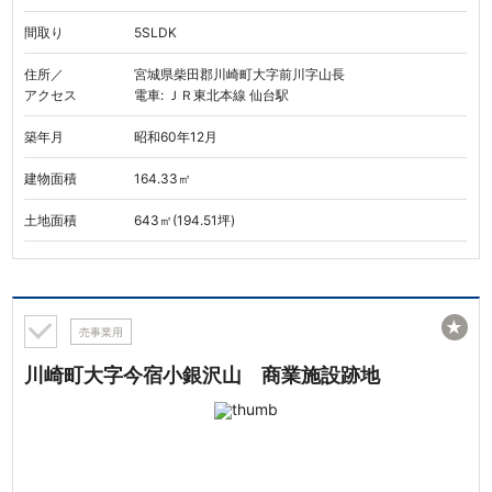
間取り
5SLDK
住所／
宮城県柴田郡川崎町大字前川字山長
アクセス
電車: ＪＲ東北本線 仙台駅
築年月
昭和60年12月
建物面積
164.33㎡
土地面積
643㎡(194.51坪)
★
売事業用
川崎町大字今宿小銀沢山 商業施設跡地