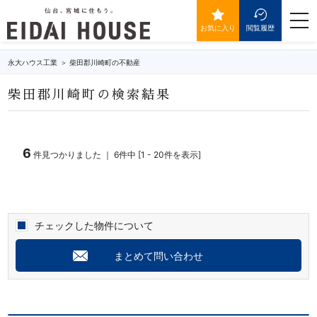
柴田郡川崎町の不動産・物件一覧
togg
navi
お気に入り
閲覧履歴
永大ハウス工業
柴田郡川崎町の不動産
柴田郡川崎町の検索結果
6
件見つかりました ｜ 6件中 [1 - 20件を表示]
チェックした物件について
まとめて問い合わせ