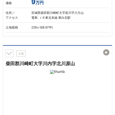
9
万円
価格
住所／
宮城県柴田郡川崎町大字前川字六方山
アクセス
電車: ＪＲ東北本線 東白石駅
土地面積
228㎡(68.97坪)
★
土地
柴田郡川崎町大字川内字北川原山