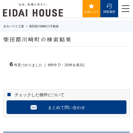
柴田郡川崎町の不動産・物件一覧
togg
navi
お気に入り
閲覧履歴
永大ハウス工業
柴田郡川崎町の不動産
柴田郡川崎町の検索結果
6
件見つかりました ｜ 6件中 [1 - 20件を表示]
チェックした物件について
まとめて問い合わせ