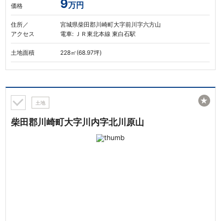
9
万円
価格
住所／
宮城県柴田郡川崎町大字前川字六方山
アクセス
電車: ＪＲ東北本線 東白石駅
土地面積
228㎡(68.97坪)
★
土地
柴田郡川崎町大字川内字北川原山