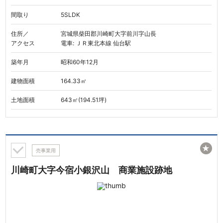
間取り
5SLDK
住所／
宮城県柴田郡川崎町大字前川字山長
アクセス
電車: ＪＲ東北本線 仙台駅
築年月
昭和60年12月
建物面積
164.33㎡
土地面積
643㎡(194.51坪)
★
売事業用
川崎町大字今宿小銀沢山 商業施設跡地