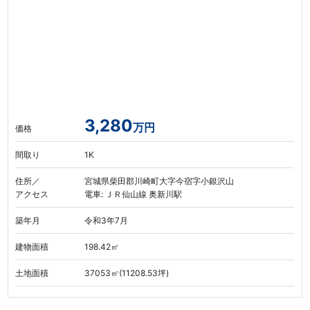
3,280
万円
価格
間取り
1K
住所／
宮城県柴田郡川崎町大字今宿字小銀沢山
アクセス
電車: ＪＲ仙山線 奥新川駅
築年月
令和3年7月
建物面積
198.42㎡
土地面積
37053㎡(11208.53坪)