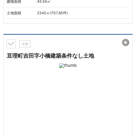
建物面積
45.54㎡
土地面積
2340㎡(707.85坪)
★
土地
亘理町吉田字小橋建築条件なし土地