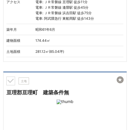
アクセス
電車: ＪＲ常磐線 亘理駅 徒歩11分
電車: ＪＲ常磐線 逢隈駅 徒歩45分
電車: ＪＲ常磐線 浜吉田駅 徒歩75分
電車: 阿武隈急行 東船岡駅 徒歩143分
築年月
昭和61年6月
建物面積
174.44㎡
土地面積
281.12㎡(85.04坪)
★
土地
亘理郡亘理町 建築条件無