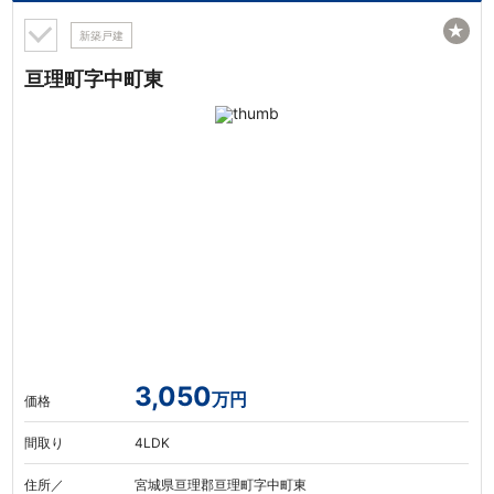
★
新築戸建
亘理町字中町東
3,050
万円
価格
間取り
4LDK
住所／
宮城県亘理郡亘理町字中町東