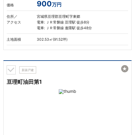
900
万円
価格
住所／
宮城県亘理郡亘理町字東郷
アクセス
電車: ＪＲ常磐線 亘理駅 徒歩8分
電車: ＪＲ常磐線 逢隈駅 徒歩48分
土地面積
302.53㎡(91.52坪)
★
新築戸建
亘理町油田第1