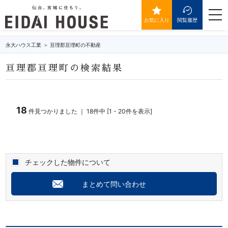
亘理郡亘理町の不動産・物件一覧
togg
navi
お気に入り
閲覧履歴
永大ハウス工業
亘理郡亘理町の不動産
亘理郡亘理町の検索結果
18
件見つかりました ｜ 18件中 [1 - 20件を表示]
チェックした物件について
まとめて問い合わせ