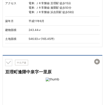
アクセス
電車: ＪＲ常磐線 亘理駅 徒歩15分
電車: ＪＲ常磐線 逢隈駅 徒歩50分
電車: ＪＲ常磐線 浜吉田駅 徒歩59分
築年月
平成11年6月
建物面積
243.44㎡
土地面積
546.93㎡(165.45坪)
★
中古戸建
亘理町逢隈中泉字一里原