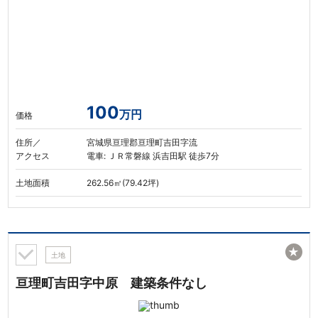
100
万円
価格
住所／
宮城県亘理郡亘理町吉田字流
アクセス
電車: ＪＲ常磐線 浜吉田駅 徒歩7分
土地面積
262.56㎡(79.42坪)
★
土地
亘理町吉田字中原 建築条件なし