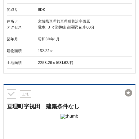
間取り
9DK
住所／
宮城県亘理郡亘理町荒浜字西原
アクセス
電車: ＪＲ常磐線 逢隈駅 徒歩60分
築年月
昭和30年1月
建物面積
152.22㎡
土地面積
2253.29㎡(681.62坪)
★
土地
亘理町字祝田 建築条件なし