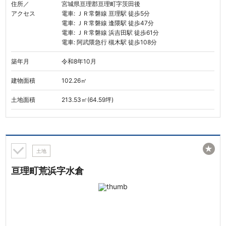
住所／
宮城県亘理郡亘理町字茨田後
アクセス
電車: ＪＲ常磐線 亘理駅 徒歩5分
電車: ＪＲ常磐線 逢隈駅 徒歩47分
電車: ＪＲ常磐線 浜吉田駅 徒歩61分
電車: 阿武隈急行 槻木駅 徒歩108分
築年月
令和8年10月
建物面積
102.26㎡
土地面積
213.53㎡(64.59坪)
★
土地
亘理町荒浜字水倉