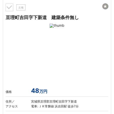
★
土地
亘理町吉田字下新道 建築条件無し
48
万円
価格
住所／
宮城県亘理郡亘理町吉田字下新道
アクセス
電車: ＪＲ常磐線 浜吉田駅 徒歩7分