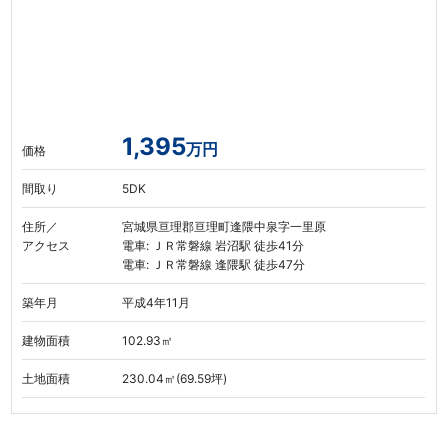
1,395
万円
価格
間取り
5DK
住所／
宮城県亘理郡亘理町逢隈中泉字一里原
アクセス
電車: ＪＲ常磐線 岩沼駅 徒歩41分
電車: ＪＲ常磐線 逢隈駅 徒歩47分
築年月
平成4年11月
建物面積
102.93㎡
土地面積
230.04㎡(69.59坪)