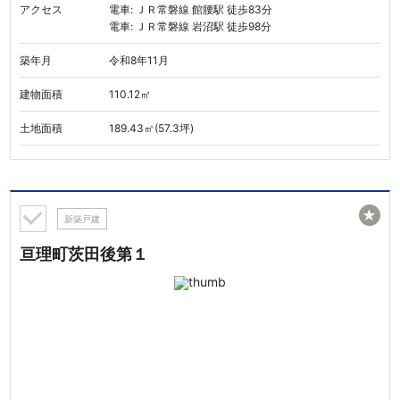
アクセス
電車: ＪＲ常磐線 館腰駅 徒歩83分
電車: ＪＲ常磐線 岩沼駅 徒歩98分
築年月
令和8年11月
建物面積
110.12㎡
土地面積
189.43㎡(57.3坪)
★
新築戸建
亘理町茨田後第１