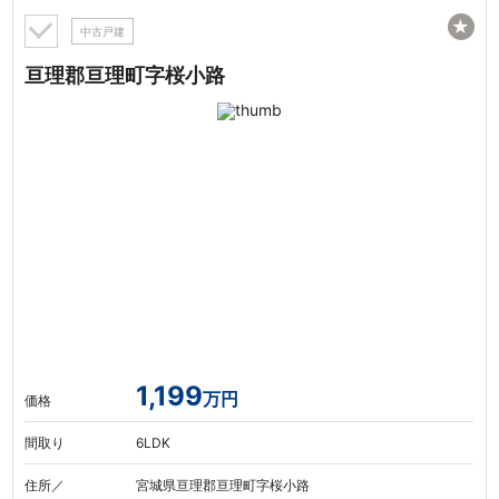
★
中古戸建
亘理郡亘理町字桜小路
1,199
万円
価格
間取り
6LDK
住所／
宮城県亘理郡亘理町字桜小路