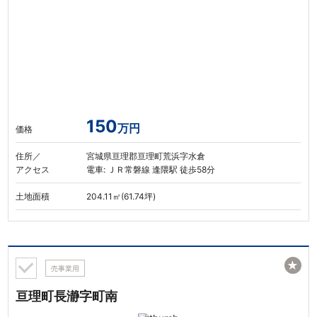
150
万円
価格
住所／
宮城県亘理郡亘理町荒浜字水倉
アクセス
電車: ＪＲ常磐線 逢隈駅 徒歩58分
土地面積
204.11㎡(61.74坪)
★
売事業用
亘理町長瀞字町南