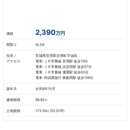
2,390
万円
価格
間取り
4LDK
住所／
宮城県亘理郡亘理町字油田
アクセス
電車: ＪＲ常磐線 亘理駅 徒歩19分
電車: ＪＲ常磐線 浜吉田駅 徒歩57分
電車: ＪＲ常磐線 逢隈駅 徒歩63分
電車: 阿武隈急行 東船岡駅 徒歩156分
築年月
令和8年10月
建物面積
98.82㎡
土地面積
173.59㎡(52.51坪)