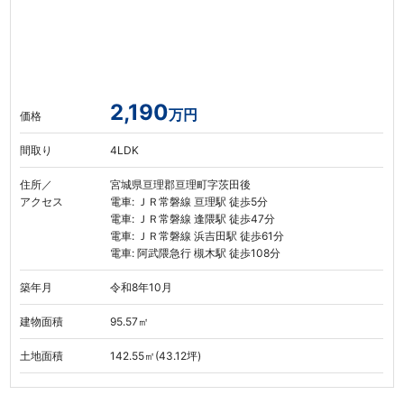
2,190
万円
価格
間取り
4LDK
住所／
宮城県亘理郡亘理町字茨田後
アクセス
電車: ＪＲ常磐線 亘理駅 徒歩5分
電車: ＪＲ常磐線 逢隈駅 徒歩47分
電車: ＪＲ常磐線 浜吉田駅 徒歩61分
電車: 阿武隈急行 槻木駅 徒歩108分
築年月
令和8年10月
建物面積
95.57㎡
土地面積
142.55㎡(43.12坪)