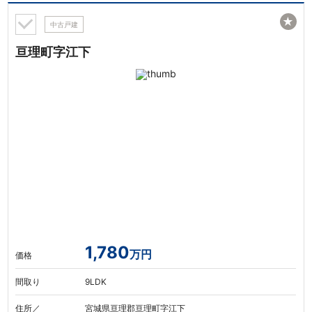
★
中古戸建
亘理町字江下
1,780
万円
価格
間取り
9LDK
住所／
宮城県亘理郡亘理町字江下