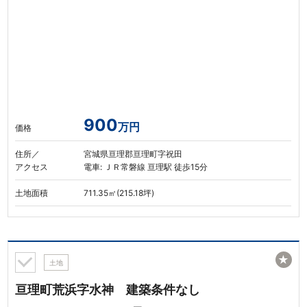
900
万円
価格
住所／
宮城県亘理郡亘理町字祝田
アクセス
電車: ＪＲ常磐線 亘理駅 徒歩15分
土地面積
711.35㎡(215.18坪)
★
土地
亘理町荒浜字水神 建築条件なし