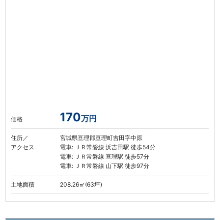
170
万円
価格
住所／
宮城県亘理郡亘理町吉田字中原
アクセス
電車: ＪＲ常磐線 浜吉田駅 徒歩54分
電車: ＪＲ常磐線 亘理駅 徒歩57分
電車: ＪＲ常磐線 山下駅 徒歩97分
土地面積
208.26㎡(63坪)