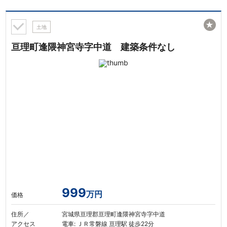
★
土地
亘理町逢隈神宮寺字中道 建築条件なし
999
万円
価格
住所／
宮城県亘理郡亘理町逢隈神宮寺字中道
アクセス
電車: ＪＲ常磐線 亘理駅 徒歩22分