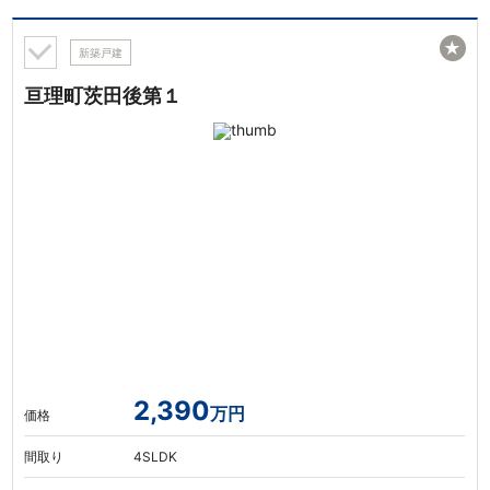
★
新築戸建
亘理町茨田後第１
2,390
万円
価格
間取り
4SLDK