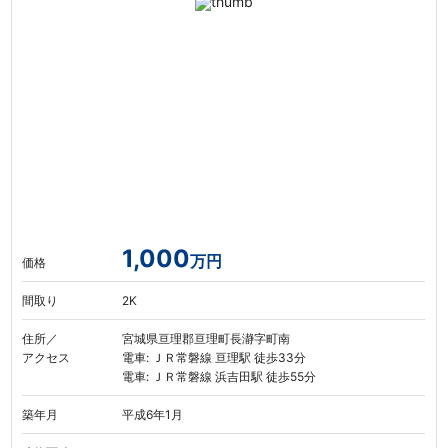
1,000
万円
価格
間取り
2K
住所／
宮城県亘理郡亘理町長瀞字町南
アクセス
電車: ＪＲ常磐線 亘理駅 徒歩33分
電車: ＪＲ常磐線 浜吉田駅 徒歩55分
築年月
平成6年1月