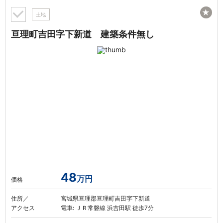
★
土地
亘理町吉田字下新道 建築条件無し
48
万円
価格
住所／
宮城県亘理郡亘理町吉田字下新道
アクセス
電車: ＪＲ常磐線 浜吉田駅 徒歩7分