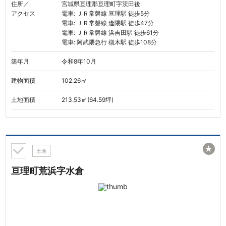
住所／
宮城県亘理郡亘理町字茨田後
アクセス
電車: ＪＲ常磐線 亘理駅 徒歩5分
電車: ＪＲ常磐線 逢隈駅 徒歩47分
電車: ＪＲ常磐線 浜吉田駅 徒歩61分
電車: 阿武隈急行 槻木駅 徒歩108分
築年月
令和8年10月
建物面積
102.26㎡
土地面積
213.53㎡(64.59坪)
★
土地
亘理町荒浜字水倉