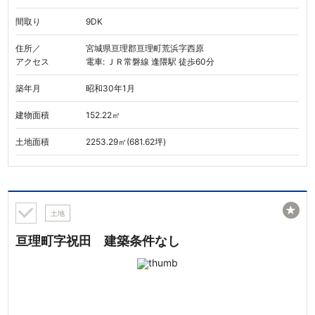
間取り
9DK
住所／
宮城県亘理郡亘理町荒浜字西原
アクセス
電車: ＪＲ常磐線 逢隈駅 徒歩60分
築年月
昭和30年1月
建物面積
152.22㎡
土地面積
2253.29㎡(681.62坪)
★
土地
亘理町字祝田 建築条件なし