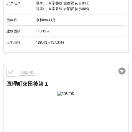
アクセス
電車: ＪＲ常磐線 館腰駅 徒歩83分
電車: ＪＲ常磐線 岩沼駅 徒歩98分
築年月
令和8年11月
建物面積
110.12㎡
土地面積
189.43㎡(57.3坪)
★
新築戸建
亘理町茨田後第１