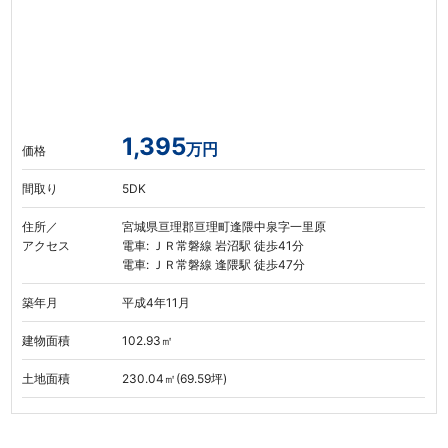
1,395
万円
価格
間取り
5DK
住所／
宮城県亘理郡亘理町逢隈中泉字一里原
アクセス
電車: ＪＲ常磐線 岩沼駅 徒歩41分
電車: ＪＲ常磐線 逢隈駅 徒歩47分
築年月
平成4年11月
建物面積
102.93㎡
土地面積
230.04㎡(69.59坪)