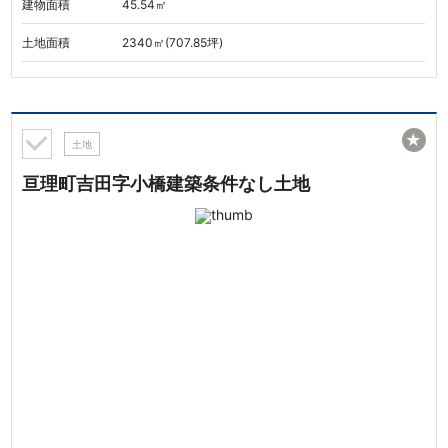
建物面積
45.54㎡
土地面積
2340㎡(707.85坪)
★
土地
亘理町吉田字小橋建築条件なし土地