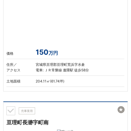
150
万円
価格
住所／
宮城県亘理郡亘理町荒浜字水倉
アクセス
電車: ＪＲ常磐線 逢隈駅 徒歩58分
土地面積
204.11㎡(61.74坪)
★
売事業用
亘理町長瀞字町南