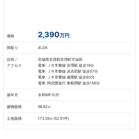
2,390
万円
価格
間取り
4LDK
住所／
宮城県亘理郡亘理町字油田
アクセス
電車: ＪＲ常磐線 亘理駅 徒歩19分
電車: ＪＲ常磐線 浜吉田駅 徒歩57分
電車: ＪＲ常磐線 逢隈駅 徒歩63分
電車: 阿武隈急行 東船岡駅 徒歩156分
築年月
令和8年10月
建物面積
98.82㎡
土地面積
173.59㎡(52.51坪)