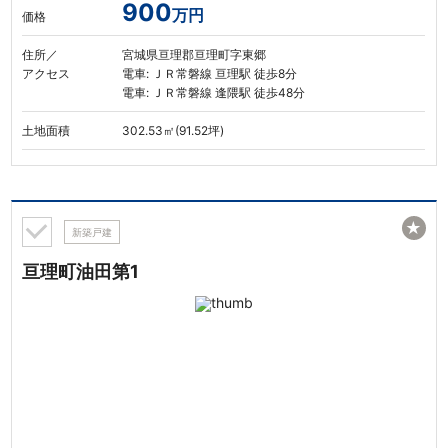
900
万円
価格
住所／
宮城県亘理郡亘理町字東郷
アクセス
電車: ＪＲ常磐線 亘理駅 徒歩8分
電車: ＪＲ常磐線 逢隈駅 徒歩48分
土地面積
302.53㎡(91.52坪)
★
新築戸建
亘理町油田第1