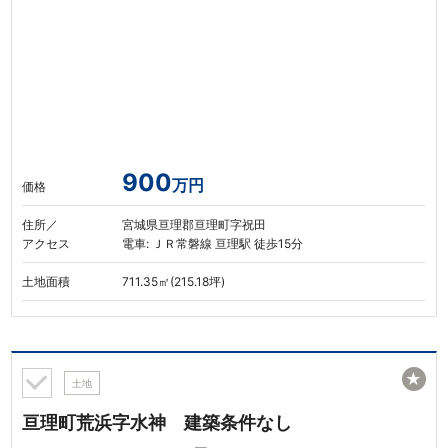
900
万円
価格
住所／
宮城県亘理郡亘理町字祝田
アクセス
電車: ＪＲ常磐線 亘理駅 徒歩15分
土地面積
711.35㎡(215.18坪)
★
土地
亘理町荒浜字水神 建築条件なし