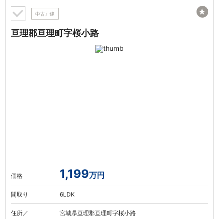
★
中古戸建
亘理郡亘理町字桜小路
1,199
万円
価格
間取り
6LDK
住所／
宮城県亘理郡亘理町字桜小路