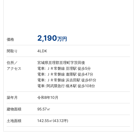
2,190
万円
価格
間取り
4LDK
住所／
宮城県亘理郡亘理町字茨田後
アクセス
電車: ＪＲ常磐線 亘理駅 徒歩5分
電車: ＪＲ常磐線 逢隈駅 徒歩47分
電車: ＪＲ常磐線 浜吉田駅 徒歩61分
電車: 阿武隈急行 槻木駅 徒歩108分
築年月
令和8年10月
建物面積
95.57㎡
土地面積
142.55㎡(43.12坪)