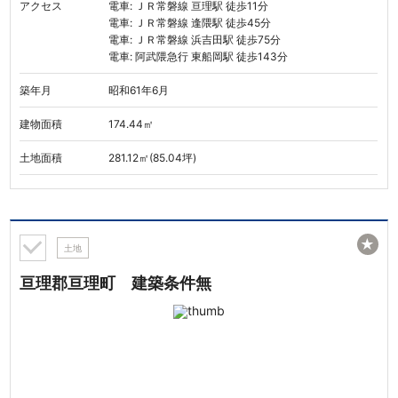
アクセス
電車: ＪＲ常磐線 亘理駅 徒歩11分
電車: ＪＲ常磐線 逢隈駅 徒歩45分
電車: ＪＲ常磐線 浜吉田駅 徒歩75分
電車: 阿武隈急行 東船岡駅 徒歩143分
築年月
昭和61年6月
建物面積
174.44㎡
土地面積
281.12㎡(85.04坪)
★
土地
亘理郡亘理町 建築条件無