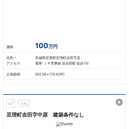
100
万円
価格
住所／
宮城県亘理郡亘理町吉田字流
アクセス
電車: ＪＲ常磐線 浜吉田駅 徒歩7分
土地面積
262.56㎡(79.42坪)
★
土地
亘理町吉田字中原 建築条件なし