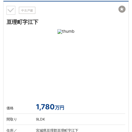
★
中古戸建
亘理町字江下
1,780
万円
価格
間取り
9LDK
住所／
宮城県亘理郡亘理町字江下