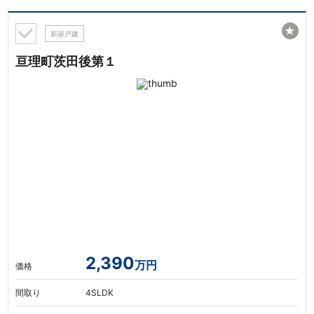
★
新築戸建
亘理町茨田後第１
2,390
万円
価格
間取り
4SLDK