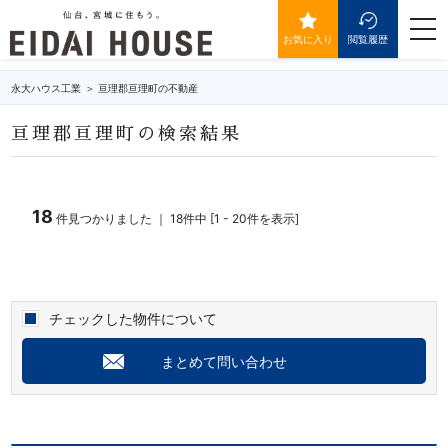
亘理郡亘理町の不動産・物件一覧
togg
navi
お気に入り
閲覧履歴
永大ハウス工業
亘理郡亘理町の不動産
亘理郡亘理町の検索結果
18
件見つかりました ｜ 18件中 [1 - 20件を表示]
チェックした物件について
まとめて問い合わせ