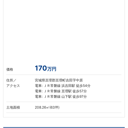
170
万円
価格
住所／
宮城県亘理郡亘理町吉田字中原
アクセス
電車: ＪＲ常磐線 浜吉田駅 徒歩54分
電車: ＪＲ常磐線 亘理駅 徒歩57分
電車: ＪＲ常磐線 山下駅 徒歩97分
土地面積
208.26㎡(63坪)