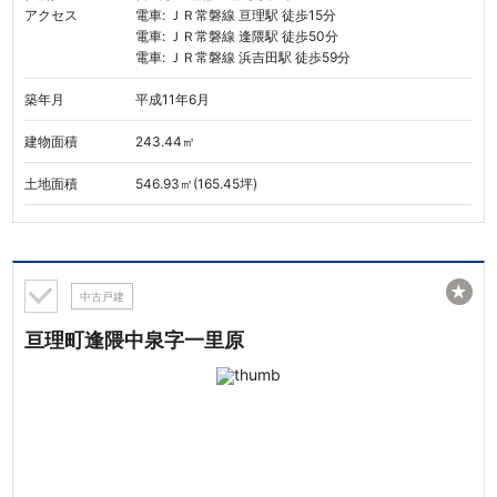
アクセス
電車: ＪＲ常磐線 亘理駅 徒歩15分
電車: ＪＲ常磐線 逢隈駅 徒歩50分
電車: ＪＲ常磐線 浜吉田駅 徒歩59分
築年月
平成11年6月
建物面積
243.44㎡
土地面積
546.93㎡(165.45坪)
★
中古戸建
亘理町逢隈中泉字一里原