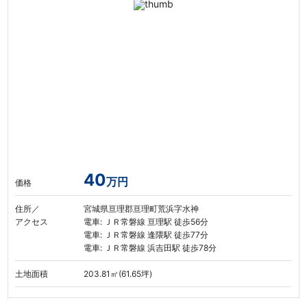
40
万円
価格
住所／
宮城県亘理郡亘理町荒浜字水神
アクセス
電車: ＪＲ常磐線 亘理駅 徒歩56分
電車: ＪＲ常磐線 逢隈駅 徒歩77分
電車: ＪＲ常磐線 浜吉田駅 徒歩78分
土地面積
203.81㎡(61.65坪)