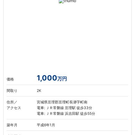
1,000
万円
価格
間取り
2K
住所／
宮城県亘理郡亘理町長瀞字町南
アクセス
電車: ＪＲ常磐線 亘理駅 徒歩33分
電車: ＪＲ常磐線 浜吉田駅 徒歩55分
築年月
平成6年1月