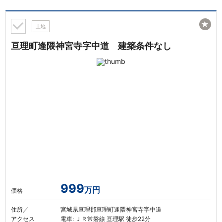
★
土地
亘理町逢隈神宮寺字中道 建築条件なし
999
万円
価格
住所／
宮城県亘理郡亘理町逢隈神宮寺字中道
アクセス
電車: ＪＲ常磐線 亘理駅 徒歩22分