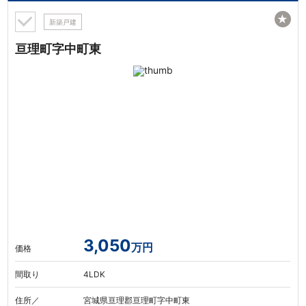
★
新築戸建
亘理町字中町東
3,050
万円
価格
間取り
4LDK
住所／
宮城県亘理郡亘理町字中町東