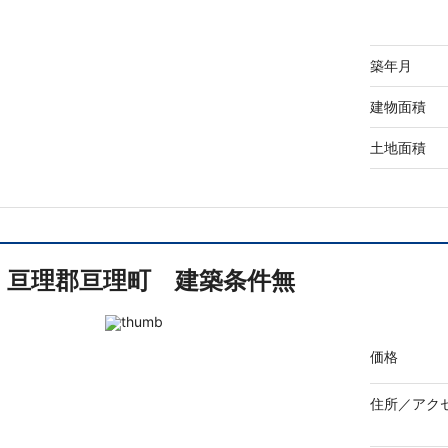
築年月
建物面積
土地面積
亘理郡亘理町 建築条件無
価格
住所／
アク