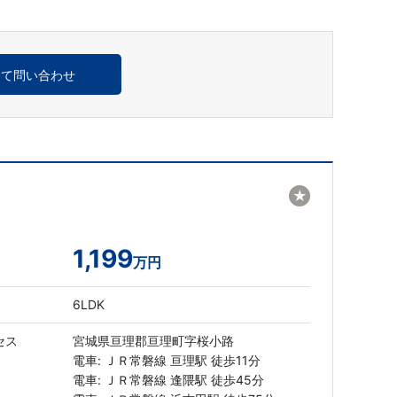
めて問い合わせ
★
1,199
万円
6LDK
セス
宮城県亘理郡亘理町字桜小路
電車: ＪＲ常磐線 亘理駅 徒歩11分
電車: ＪＲ常磐線 逢隈駅 徒歩45分