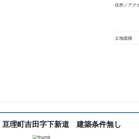
住所／
アク
土地面積
亘理町吉田字下新道 建築条件無し