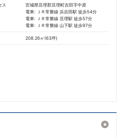
セス
宮城県亘理郡亘理町吉田字中原
電車: ＪＲ常磐線 浜吉田駅 徒歩54分
電車: ＪＲ常磐線 亘理駅 徒歩57分
電車: ＪＲ常磐線 山下駅 徒歩97分
208.26㎡(63坪)
★