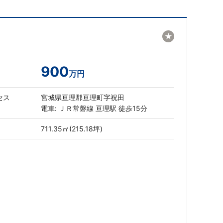
★
900
万円
セス
宮城県亘理郡亘理町字祝田
電車: ＪＲ常磐線 亘理駅 徒歩15分
711.35㎡(215.18坪)