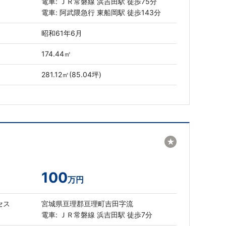
電車: ＪＲ常磐線 浜吉田駅 徒歩75分
電車: 阿武隈急行 東船岡駅 徒歩143分
昭和61年6月
174.44㎡
281.12㎡(85.04坪)
★
100
万円
セス
宮城県亘理郡亘理町吉田字流
電車: ＪＲ常磐線 浜吉田駅 徒歩7分