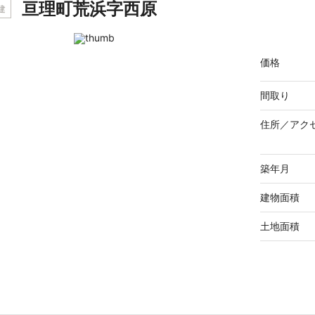
亘理町荒浜字西原
建
価格
間取り
住所／
アク
築年月
建物面積
土地面積