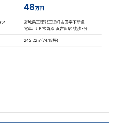
48
万円
セス
宮城県亘理郡亘理町吉田字下新道
電車: ＪＲ常磐線 浜吉田駅 徒歩7分
245.22㎡(74.18坪)