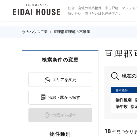
亘理郡亘理町の不動産・物件一覧
仙台・宮城の新築物件・中古戸建・マンショ
買いたい・売りたいはお任せ下さい
永大ハウス工業
亘理郡亘理町の不動産
亘理郡
検索条件の変更
現在の
エリアを変更
基本条件
沿線・駅から探す
物件種別 :
築年数 :
指
地図から探す
18
件見つかりました
物件種別