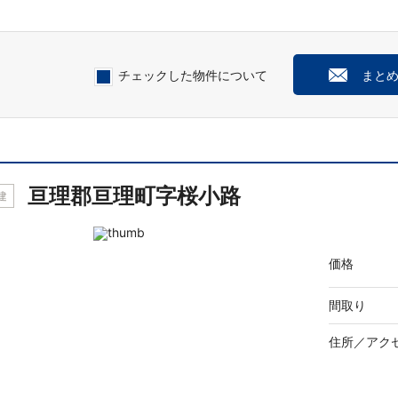
チェックした物件について
まと
亘理郡亘理町字桜小路
建
価格
間取り
住所／
アク