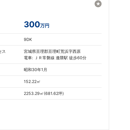
★
300
万円
9DK
セス
宮城県亘理郡亘理町荒浜字西原
電車: ＪＲ常磐線 逢隈駅 徒歩60分
昭和30年1月
152.22㎡
2253.29㎡(681.62坪)