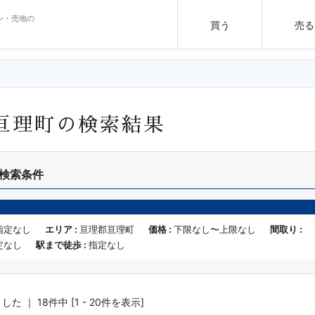
ン・売地の
買う
売る
亘理町の検索結果
検索条件
指定なし
エリア :
亘理郡亘理町
価格 :
下限なし〜上限なし
間取り :
定なし
駅まで徒歩 :
指定なし
 ｜ 18件中 [1 - 20件を表示]