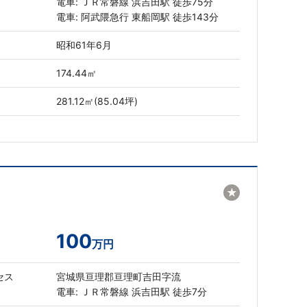
電車: ＪＲ常磐線 浜吉田駅 徒歩75分
電車: 阿武隈急行 東船岡駅 徒歩143分
昭和61年6月
174.44㎡
281.12㎡(85.04坪)
★
100
万円
セス
宮城県亘理郡亘理町吉田字流
電車: ＪＲ常磐線 浜吉田駅 徒歩7分