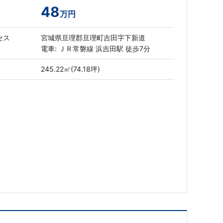
48
万円
セス
宮城県亘理郡亘理町吉田字下新道
電車: ＪＲ常磐線 浜吉田駅 徒歩7分
245.22㎡(74.18坪)