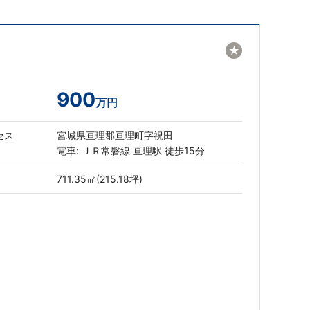
★
900
万円
セス
宮城県亘理郡亘理町字祝田
電車: ＪＲ常磐線 亘理駅 徒歩15分
711.35㎡(215.18坪)