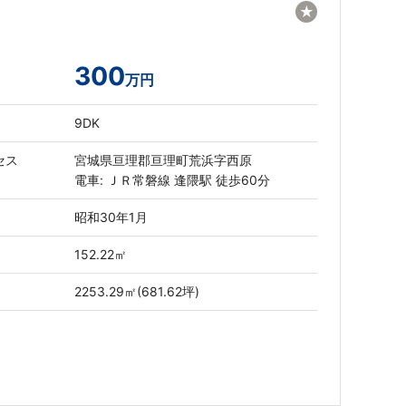
★
300
万円
9DK
セス
宮城県亘理郡亘理町荒浜字西原
電車: ＪＲ常磐線 逢隈駅 徒歩60分
昭和30年1月
152.22㎡
2253.29㎡(681.62坪)