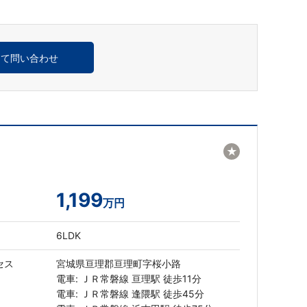
めて問い合わせ
★
1,199
万円
6LDK
セス
宮城県亘理郡亘理町字桜小路
電車: ＪＲ常磐線 亘理駅 徒歩11分
電車: ＪＲ常磐線 逢隈駅 徒歩45分