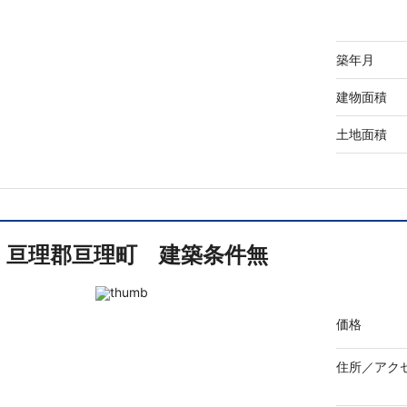
築年月
建物面積
土地面積
亘理郡亘理町 建築条件無
価格
住所／
アク