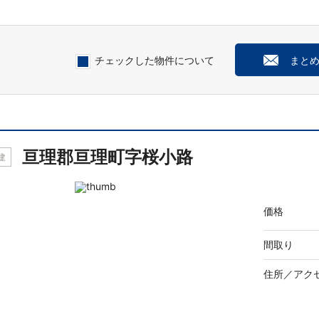
チェックした物件について
まと
亘理郡亘理町字桜小路
建
価格
間取り
住所／
アク