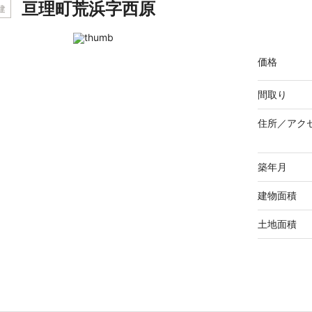
亘理町荒浜字西原
建
価格
間取り
住所／
アク
築年月
建物面積
土地面積