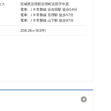
セス
宮城県亘理郡亘理町吉田字中原
電車: ＪＲ常磐線 浜吉田駅 徒歩54分
電車: ＪＲ常磐線 亘理駅 徒歩57分
電車: ＪＲ常磐線 山下駅 徒歩97分
208.26㎡(63坪)
★