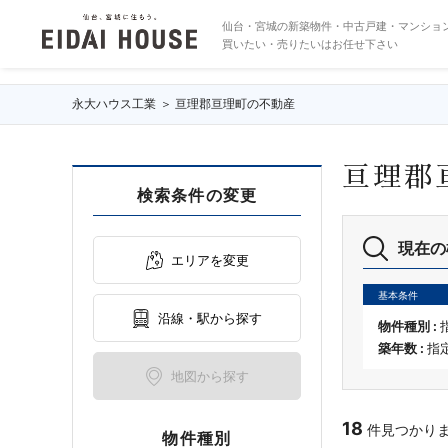
亘理郡亘理町の不動産・物件一覧
仙台・宮城の新築物件・中古戸建・マンショ
買いたい・売りたいはお任せ下さい
永大ハウス工業
亘理郡亘理町の不動産
亘理郡
検索条件の変更
現在の
エリアを変更
基本条件
沿線・駅から探す
物件種別 :
築年数 :
指
地図から探す
18
件見つかりました
物件種別