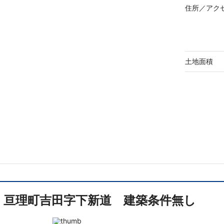
住所／
アク
土地面積
亘理町吉田字下新道 建築条件無し