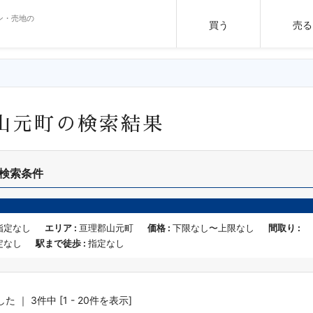
ン・売地の
買う
売る
山元町の検索結果
検索条件
指定なし
エリア :
亘理郡山元町
価格 :
下限なし〜上限なし
間取り :
定なし
駅まで徒歩 :
指定なし
 ｜ 3件中 [1 - 20件を表示]