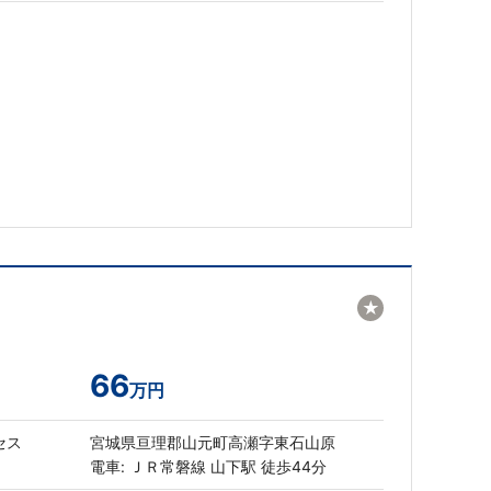
★
66
万円
セス
宮城県亘理郡山元町高瀬字東石山原
電車: ＪＲ常磐線 山下駅 徒歩44分