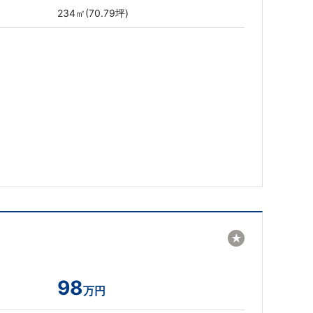
234㎡(70.79坪)
★
98
万円