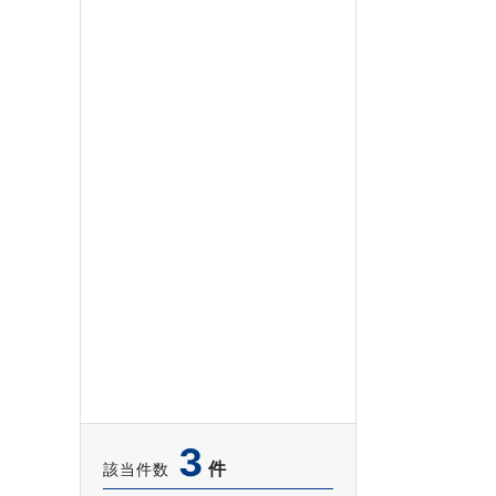
3
件
該当件数