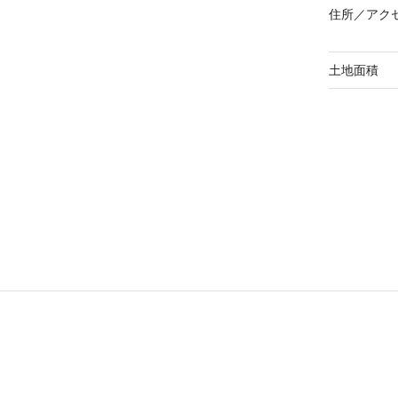
住所／
アク
土地面積