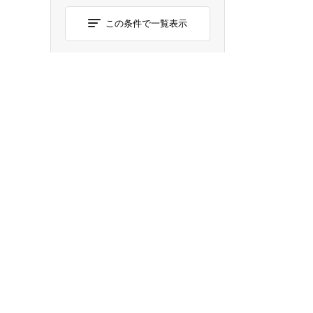
この条件で一覧表示
チェックした物件について
まとめて問い合わせ
株式会社永大ハウス工業トップ
買う
|
売る
|
サポ
買う
人気のこだわり物件特集
投資物件
住宅購入
新築一戸建て
土地
住まい選
お役立ち
中古一戸建て
ご購入までの流れ
住み替え
中古マンション
購入事例紹介