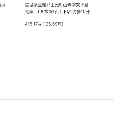
セス
宮城県亘理郡山元町山寺字東坪路
電車: ＪＲ常磐線 山下駅 徒歩10分
415.17㎡(125.59坪)