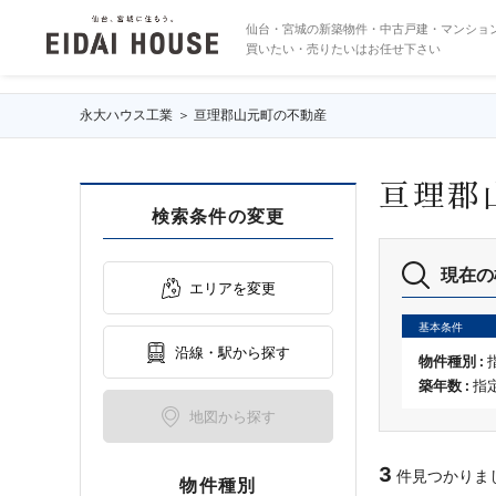
亘理郡山元町の不動産・物件一覧
仙台・宮城の新築物件・中古戸建・マンショ
買いたい・売りたいはお任せ下さい
永大ハウス工業
亘理郡山元町の不動産
亘理郡
検索条件の変更
現在の
エリアを変更
基本条件
沿線・駅から探す
物件種別 :
築年数 :
指
地図から探す
3
件見つかりました
物件種別