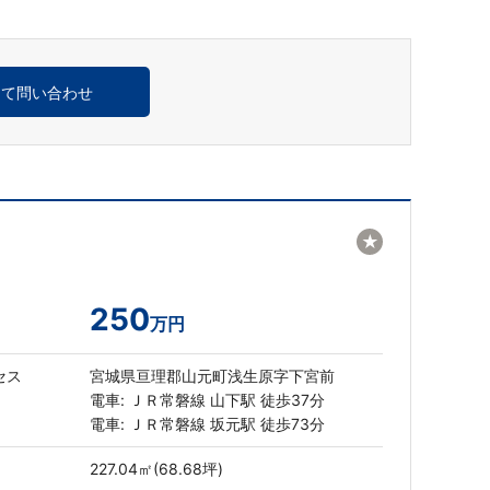
めて問い合わせ
★
250
万円
セス
宮城県亘理郡山元町浅生原字下宮前
電車: ＪＲ常磐線 山下駅 徒歩37分
電車: ＪＲ常磐線 坂元駅 徒歩73分
227.04㎡(68.68坪)