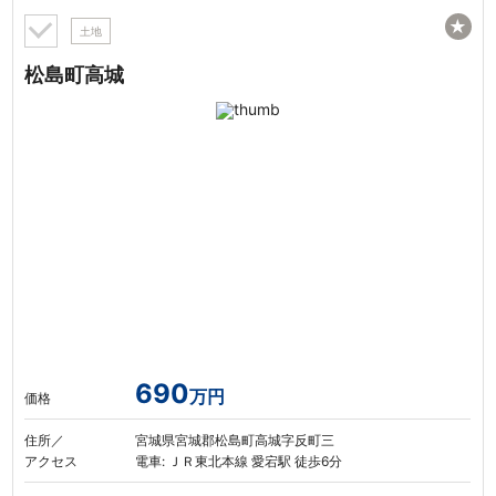
★
土地
松島町高城
690
万円
価格
住所／
宮城県宮城郡松島町高城字反町三
アクセス
電車: ＪＲ東北本線 愛宕駅 徒歩6分