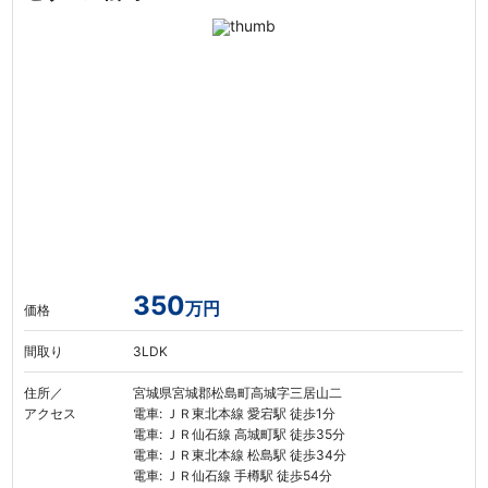
350
万円
価格
間取り
3LDK
住所／
宮城県宮城郡松島町高城字三居山二
アクセス
電車: ＪＲ東北本線 愛宕駅 徒歩1分
電車: ＪＲ仙石線 高城町駅 徒歩35分
電車: ＪＲ東北本線 松島駅 徒歩34分
電車: ＪＲ仙石線 手樽駅 徒歩54分