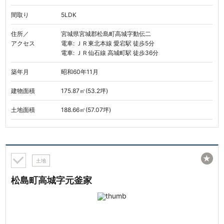
間取り
5LDK
住所／
宮城県宮城郡松島町高城字動伝二
アクセス
電車: ＪＲ東北本線 愛宕駅 徒歩5分
電車: ＪＲ仙石線 高城町駅 徒歩36分
築年月
昭和60年11月
建物面積
175.87㎡(53.2坪)
土地面積
188.66㎡(57.07坪)
★
土地
松島町高城字元釜家