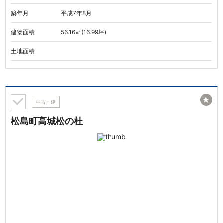
築年月
平成7年8月
建物面積
56.16㎡(16.99坪)
土地面積
★
中古戸建
松島町高城松の杜