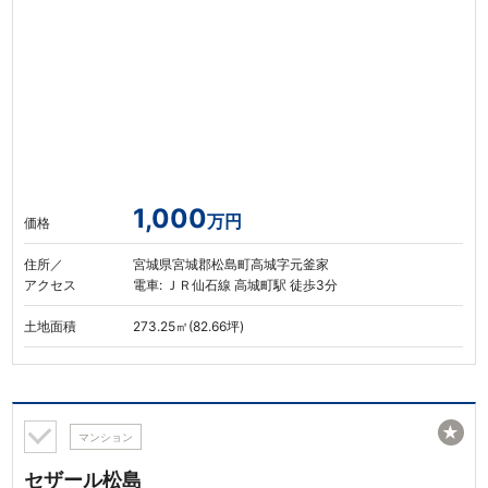
1,000
万円
価格
住所／
宮城県宮城郡松島町高城字元釜家
アクセス
電車: ＪＲ仙石線 高城町駅 徒歩3分
土地面積
273.25㎡(82.66坪)
★
マンション
セザール松島