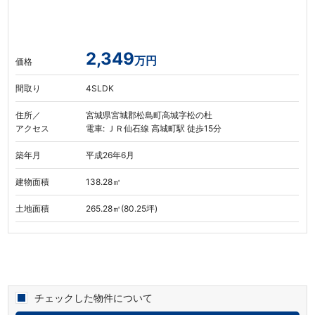
2,349
万円
価格
間取り
4SLDK
住所／
宮城県宮城郡松島町高城字松の杜
アクセス
電車: ＪＲ仙石線 高城町駅 徒歩15分
築年月
平成26年6月
建物面積
138.28㎡
土地面積
265.28㎡(80.25坪)
チェックした物件について