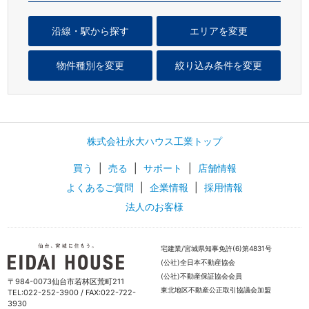
沿線・駅から探す
エリアを変更
物件種別を変更
絞り込み条件を変更
株式会社永大ハウス工業トップ
買う
|
売る
|
サポート
|
店舗情報
よくあるご質問
|
企業情報
|
採用情報
法人のお客様
宅建業/宮城県知事免許(6)第4831号
(公社)全日本不動産協会
(公社)不動産保証協会会員
〒984-0073仙台市若林区荒町211
東北地区不動産公正取引協議会加盟
TEL:022-252-3900 / FAX:022-722-
3930