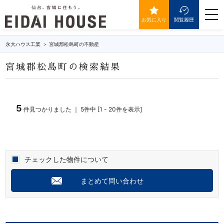
宮城郡松島町の不動産・物件一覧
togg
navi
お気に入り
閲覧履歴
永大ハウス工業
宮城郡松島町の不動産
宮城郡松島町の検索結果
5
件見つかりました ｜ 5件中 [1 - 20件を表示]
チェックした物件について
まとめて問い合わせ