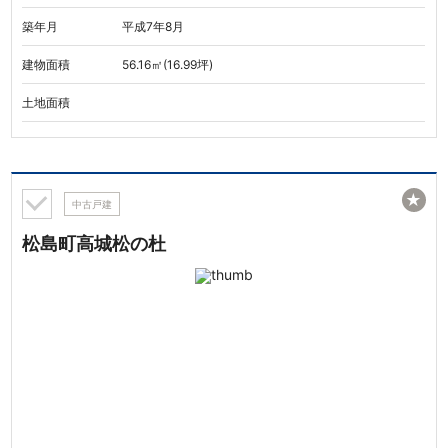
築年月
平成7年8月
建物面積
56.16㎡(16.99坪)
土地面積
★
中古戸建
松島町高城松の杜