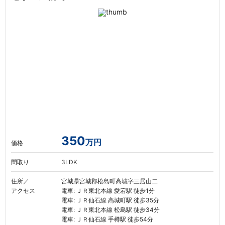
350
万円
価格
間取り
3LDK
住所／
宮城県宮城郡松島町高城字三居山二
アクセス
電車: ＪＲ東北本線 愛宕駅 徒歩1分
電車: ＪＲ仙石線 高城町駅 徒歩35分
電車: ＪＲ東北本線 松島駅 徒歩34分
電車: ＪＲ仙石線 手樽駅 徒歩54分