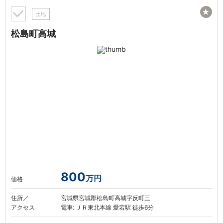
★
土地
松島町高城
800
万円
価格
住所／
宮城県宮城郡松島町高城字反町三
アクセス
電車: ＪＲ東北本線 愛宕駅 徒歩6分