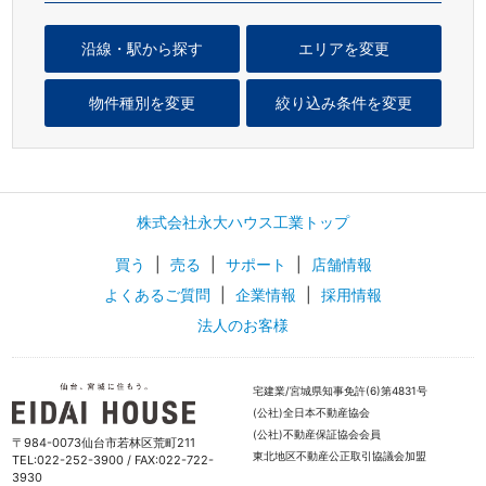
沿線・駅から探す
エリアを変更
物件種別を変更
絞り込み条件を変更
株式会社永大ハウス工業トップ
買う
|
売る
|
サポート
|
店舗情報
よくあるご質問
|
企業情報
|
採用情報
法人のお客様
宅建業/宮城県知事免許(6)第4831号
(公社)全日本不動産協会
(公社)不動産保証協会会員
〒984-0073仙台市若林区荒町211
東北地区不動産公正取引協議会加盟
TEL:022-252-3900 / FAX:022-722-
3930