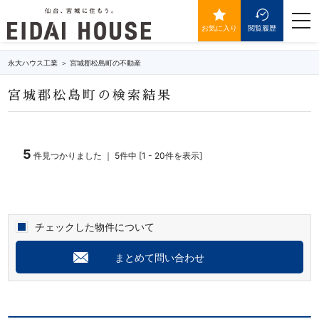
宮城郡松島町の不動産・物件一覧
togg
navi
お気に入り
閲覧履歴
永大ハウス工業
宮城郡松島町の不動産
宮城郡松島町の検索結果
5
件見つかりました ｜ 5件中 [1 - 20件を表示]
チェックした物件について
まとめて問い合わせ