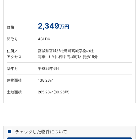
2,349
万円
価格
間取り
4SLDK
住所／
宮城県宮城郡松島町高城字松の杜
アクセス
電車: ＪＲ仙石線 高城町駅 徒歩15分
築年月
平成26年6月
建物面積
138.28㎡
土地面積
265.28㎡(80.25坪)
チェックした物件について