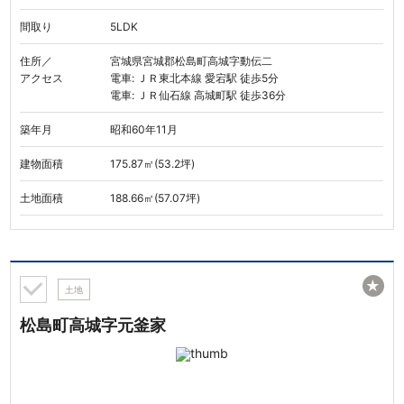
間取り
5LDK
住所／
宮城県宮城郡松島町高城字動伝二
アクセス
電車: ＪＲ東北本線 愛宕駅 徒歩5分
電車: ＪＲ仙石線 高城町駅 徒歩36分
築年月
昭和60年11月
建物面積
175.87㎡(53.2坪)
土地面積
188.66㎡(57.07坪)
★
土地
松島町高城字元釜家