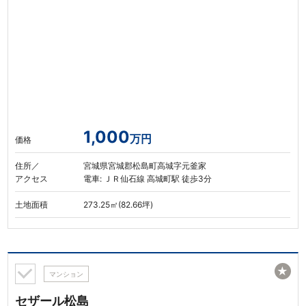
1,000
万円
価格
住所／
宮城県宮城郡松島町高城字元釜家
アクセス
電車: ＪＲ仙石線 高城町駅 徒歩3分
土地面積
273.25㎡(82.66坪)
★
マンション
セザール松島