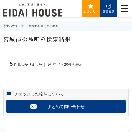
宮城郡松島町の不動産・物件一覧
togg
navi
お気に入り
閲覧履歴
永大ハウス工業
宮城郡松島町の不動産
宮城郡松島町の検索結果
5
件見つかりました ｜ 5件中 [1 - 20件を表示]
チェックした物件について
まとめて問い合わせ