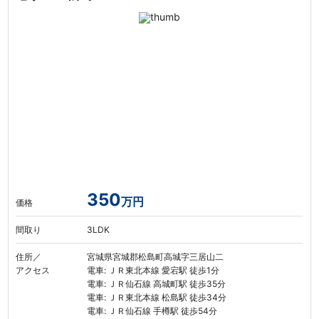
350
万円
価格
間取り
3LDK
住所／
宮城県宮城郡松島町高城字三居山二
アクセス
電車: ＪＲ東北本線 愛宕駅 徒歩1分
電車: ＪＲ仙石線 高城町駅 徒歩35分
電車: ＪＲ東北本線 松島駅 徒歩34分
電車: ＪＲ仙石線 手樽駅 徒歩54分