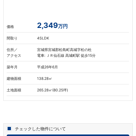
2,349
万円
価格
間取り
4SLDK
住所／
宮城県宮城郡松島町高城字松の杜
アクセス
電車: ＪＲ仙石線 高城町駅 徒歩15分
築年月
平成26年6月
建物面積
138.28㎡
土地面積
265.28㎡(80.25坪)
チェックした物件について