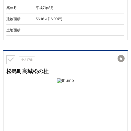
築年月
平成7年8月
建物面積
56.16㎡(16.99坪)
土地面積
★
中古戸建
松島町高城松の杜