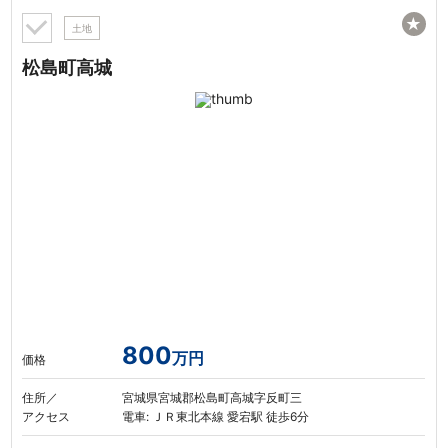
★
土地
松島町高城
800
万円
価格
住所／
宮城県宮城郡松島町高城字反町三
アクセス
電車: ＪＲ東北本線 愛宕駅 徒歩6分