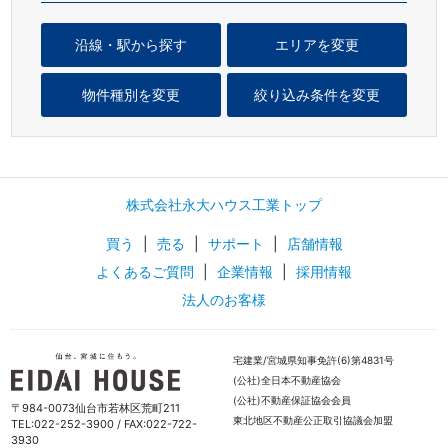
沿線・駅から探す
エリアを変更
物件種別を変更
絞り込み条件を変更
株式会社永大ハウス工業トップ
買う
|
売る
|
サポート
|
店舗情報
よくあるご質問
|
企業情報
|
採用情報
法人のお客様
宅建業/宮城県知事免許(6)第4831号
(公社)全日本不動産協会
(公社)不動産保証協会会員
〒984-0073仙台市若林区荒町211
東北地区不動産公正取引協議会加盟
TEL:022-252-3900 / FAX:022-722-
3930