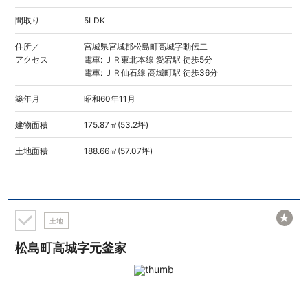
間取り
5LDK
住所／
宮城県宮城郡松島町高城字動伝二
アクセス
電車: ＪＲ東北本線 愛宕駅 徒歩5分
電車: ＪＲ仙石線 高城町駅 徒歩36分
築年月
昭和60年11月
建物面積
175.87㎡(53.2坪)
土地面積
188.66㎡(57.07坪)
★
土地
松島町高城字元釜家