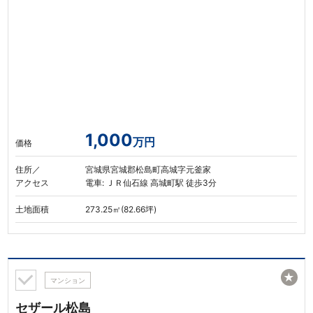
1,000
万円
価格
住所／
宮城県宮城郡松島町高城字元釜家
アクセス
電車: ＪＲ仙石線 高城町駅 徒歩3分
土地面積
273.25㎡(82.66坪)
★
マンション
セザール松島