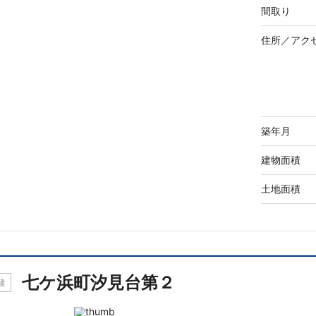
間取り
住所／
アク
築年月
建物面積
土地面積
七ケ浜町汐見台第２
建