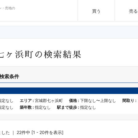
ン・売地の
買う
売る
七ヶ浜町の検索結果
検索条件
指定なし
エリア :
宮城郡七ヶ浜町
価格 :
下限なし〜上限なし
間取り :
指定なし
築年数 :
指定なし
駅まで徒歩 :
指定なし
 ｜ 22件中 [1 - 20件を表示]