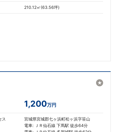
210.12㎡(63.56坪)
★
1,200
万円
セス
宮城県宮城郡七ヶ浜町松ヶ浜字笹山
電車: ＪＲ仙石線 下馬駅 徒歩64分
電車: ＪＲ仙石線 多賀城駅 徒歩62分