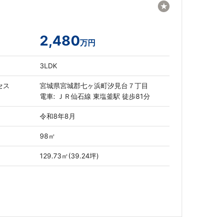
★
2,480
万円
3LDK
セス
宮城県宮城郡七ヶ浜町汐見台７丁目
電車: ＪＲ仙石線 東塩釜駅 徒歩81分
令和8年8月
98㎡
129.73㎡(39.24坪)