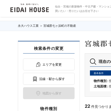
宮城郡七ヶ浜町の不動産・物件一覧
仙台・宮城の新築物件・中古戸建・マンショ
買いたい・売りたいはお任せ下さい
永大ハウス工業
宮城郡七ヶ浜町の不動産
宮城郡
検索条件の変更
現在の
エリアを変更
基本条件
沿線・駅から探す
物件種別 :
土地面積 :
地図から探す
22
件見つかりました
物件種別