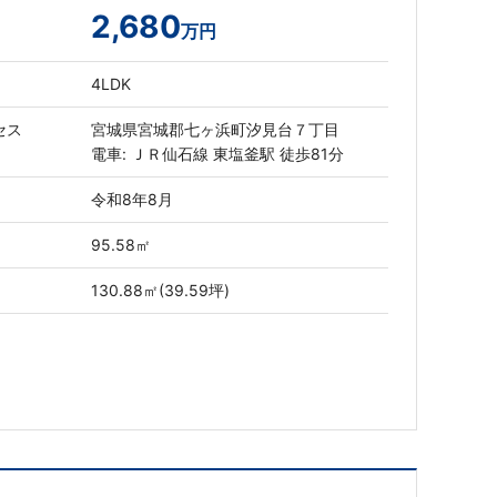
2,680
万円
4LDK
セス
宮城県宮城郡七ヶ浜町汐見台７丁目
電車: ＪＲ仙石線 東塩釜駅 徒歩81分
令和8年8月
95.58㎡
130.88㎡(39.59坪)