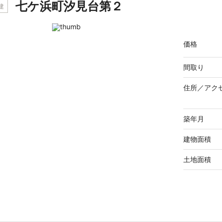
七ケ浜町汐見台第２
建
価格
間取り
住所／
アク
築年月
建物面積
土地面積