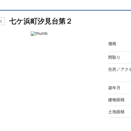
七ケ浜町汐見台第２
建
価格
間取り
住所／
アク
築年月
建物面積
土地面積