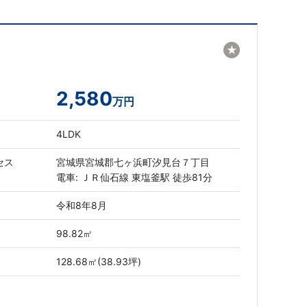
★
2,580
万円
4LDK
セス
宮城県宮城郡七ヶ浜町汐見台７丁目
電車: ＪＲ仙石線 東塩釜駅 徒歩81分
令和8年8月
98.82㎡
128.68㎡(38.93坪)