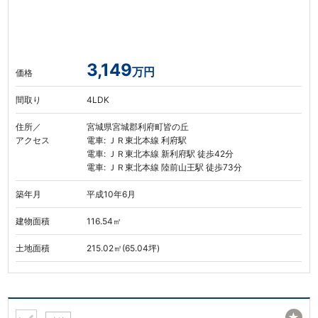
3,149
万円
価格
間取り
4LDK
住所／
宮城県宮城郡利府町皆の丘
アクセス
電車: ＪＲ東北本線 利府駅
電車: ＪＲ東北本線 新利府駅 徒歩42分
電車: ＪＲ東北本線 陸前山王駅 徒歩73分
築年月
平成10年6月
建物面積
116.54㎡
土地面積
215.02㎡(65.04坪)
★