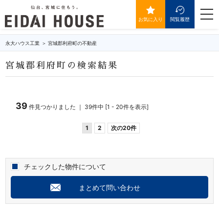
宮城郡利府町の不動産・物件一覧
togg
navi
お気に入り
閲覧履歴
永大ハウス工業
宮城郡利府町の不動産
宮城郡利府町の検索結果
39
件見つかりました ｜ 39件中 [1 - 20件を表示]
1
2
次の20件
チェックした物件について
まとめて問い合わせ