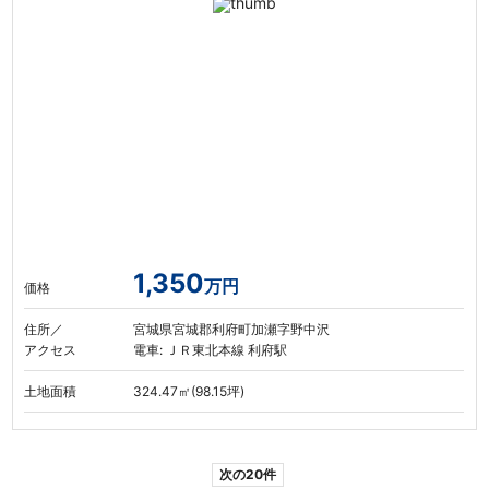
1,350
万円
価格
住所／
宮城県宮城郡利府町加瀬字野中沢
アクセス
電車: ＪＲ東北本線 利府駅
土地面積
324.47㎡(98.15坪)
次の20件