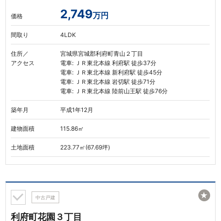
2,749
万円
価格
間取り
4LDK
住所／
宮城県宮城郡利府町青山２丁目
アクセス
電車: ＪＲ東北本線 利府駅 徒歩37分
電車: ＪＲ東北本線 新利府駅 徒歩45分
電車: ＪＲ東北本線 岩切駅 徒歩71分
電車: ＪＲ東北本線 陸前山王駅 徒歩76分
築年月
平成1年12月
建物面積
115.86㎡
土地面積
223.77㎡(67.69坪)
★
中古戸建
利府町花園３丁目