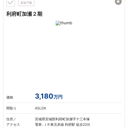
★
新築戸建
利府町加瀬２期
3,180
万円
価格
間取り
4SLDK
住所／
宮城県宮城郡利府町加瀬字十三本塚
アクセス
電車: ＪＲ東北本線 利府駅 徒歩22分