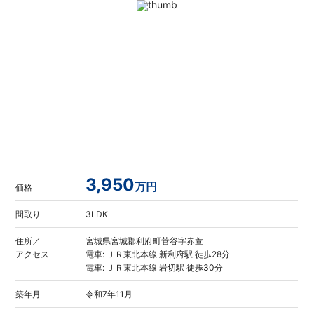
3,950
万円
価格
間取り
3LDK
住所／
宮城県宮城郡利府町菅谷字赤萱
アクセス
電車: ＪＲ東北本線 新利府駅 徒歩28分
電車: ＪＲ東北本線 岩切駅 徒歩30分
築年月
令和7年11月