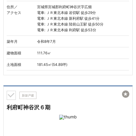
住所／
宮城県宮城郡利府町神谷沢字広畑
アクセス
電車: ＪＲ東北本線 岩切駅 徒歩29分
電車: ＪＲ東北本線 新利府駅 徒歩41分
電車: ＪＲ東北本線 陸前山王駅 徒歩50分
電車: ＪＲ東北本線 利府駅 徒歩53分
築年月
令和8年7月
建物面積
111.76㎡
土地面積
181.45㎡(54.89坪)
★
新築戸建
利府町神谷沢６期