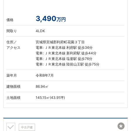
3,490
万円
価格
間取り
4LDK
住所／
宮城県宮城郡利府町花園３丁目
アクセス
電車: ＪＲ東北本線 利府駅 徒歩36分
電車: ＪＲ東北本線 新利府駅 徒歩44分
電車: ＪＲ東北本線 塩釜駅 徒歩76分
電車: ＪＲ東北本線 陸前山王駅 徒歩75分
築年月
令和8年7月
建物面積
86.94㎡
土地面積
145.15㎡(43.91坪)
★
中古戸建