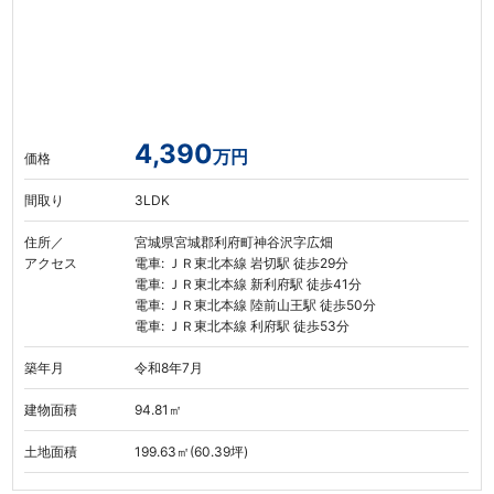
4,390
万円
価格
間取り
3LDK
住所／
宮城県宮城郡利府町神谷沢字広畑
アクセス
電車: ＪＲ東北本線 岩切駅 徒歩29分
電車: ＪＲ東北本線 新利府駅 徒歩41分
電車: ＪＲ東北本線 陸前山王駅 徒歩50分
電車: ＪＲ東北本線 利府駅 徒歩53分
築年月
令和8年7月
建物面積
94.81㎡
土地面積
199.63㎡(60.39坪)