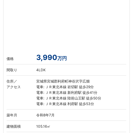
3,990
万円
価格
間取り
4LDK
住所／
宮城県宮城郡利府町神谷沢字広畑
アクセス
電車: ＪＲ東北本線 岩切駅 徒歩29分
電車: ＪＲ東北本線 新利府駅 徒歩41分
電車: ＪＲ東北本線 陸前山王駅 徒歩50分
電車: ＪＲ東北本線 利府駅 徒歩53分
築年月
令和8年7月
建物面積
105.16㎡