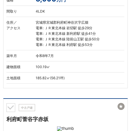
価格
間取り
4LDK
住所／
宮城県宮城郡利府町神谷沢字広畑
アクセス
電車: ＪＲ東北本線 岩切駅 徒歩29分
電車: ＪＲ東北本線 新利府駅 徒歩41分
電車: ＪＲ東北本線 陸前山王駅 徒歩50分
電車: ＪＲ東北本線 利府駅 徒歩53分
築年月
令和8年7月
建物面積
100.19㎡
土地面積
185.82㎡(56.21坪)
★
中古戸建
利府町菅谷字赤坂