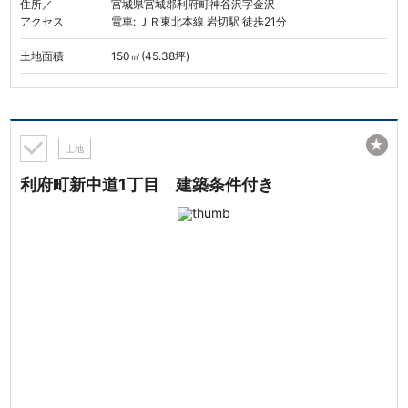
住所／
宮城県宮城郡利府町神谷沢字金沢
アクセス
電車: ＪＲ東北本線 岩切駅 徒歩21分
土地面積
150㎡(45.38坪)
★
土地
利府町新中道1丁目 建築条件付き