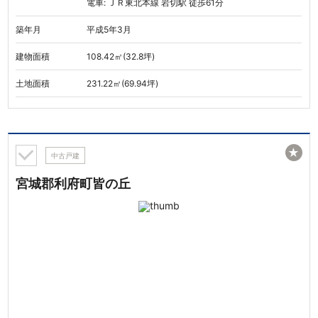
電車: ＪＲ東北本線 岩切駅 徒歩61分
築年月
平成5年3月
建物面積
108.42㎡(32.8坪)
土地面積
231.22㎡(69.94坪)
★
中古戸建
宮城郡利府町皆の丘