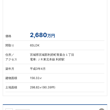
2,680
万円
価格
間取り
6SLDK
住所／
宮城県宮城郡利府町青葉台１丁目
アクセス
電車: ＪＲ東北本線 利府駅
築年月
平成3年4月
建物面積
156.32㎡
土地面積
298.82㎡(90.39坪)