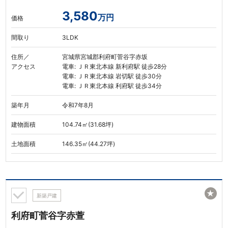
3,580
万円
価格
間取り
3LDK
住所／
宮城県宮城郡利府町菅谷字赤坂
アクセス
電車: ＪＲ東北本線 新利府駅 徒歩28分
電車: ＪＲ東北本線 岩切駅 徒歩30分
電車: ＪＲ東北本線 利府駅 徒歩34分
築年月
令和7年8月
建物面積
104.74㎡(31.68坪)
土地面積
146.35㎡(44.27坪)
★
新築戸建
利府町菅谷字赤萱