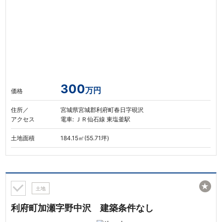
300
万円
価格
住所／
宮城県宮城郡利府町春日字硯沢
アクセス
電車: ＪＲ仙石線 東塩釜駅
土地面積
184.15㎡(55.71坪)
★
土地
利府町加瀬字野中沢 建築条件なし