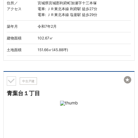
住所／
宮城県宮城郡利府町加瀬字十三本塚
アクセス
電車: ＪＲ東北本線 利府駅 徒歩27分
電車: ＪＲ東北本線 塩釜駅 徒歩29分
築年月
令和7年2月
建物面積
102.67㎡
土地面積
151.66㎡(45.88坪)
★
中古戸建
青葉台１丁目