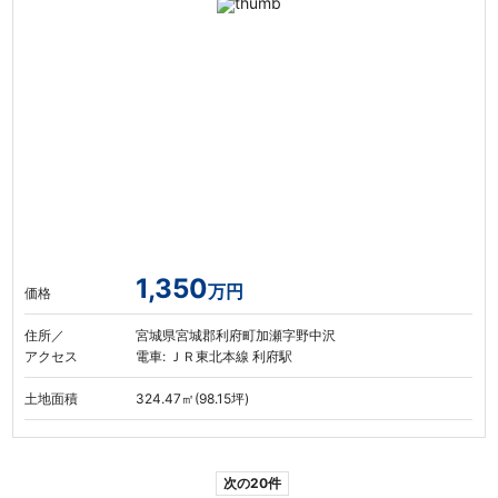
1,350
万円
価格
住所／
宮城県宮城郡利府町加瀬字野中沢
アクセス
電車: ＪＲ東北本線 利府駅
土地面積
324.47㎡(98.15坪)
次の20件