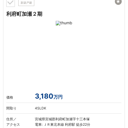
★
新築戸建
利府町加瀬２期
3,180
万円
価格
間取り
4SLDK
住所／
宮城県宮城郡利府町加瀬字十三本塚
アクセス
電車: ＪＲ東北本線 利府駅 徒歩22分