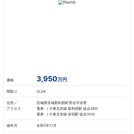
3,950
万円
価格
間取り
3LDK
住所／
宮城県宮城郡利府町菅谷字赤萱
アクセス
電車: ＪＲ東北本線 新利府駅 徒歩28分
電車: ＪＲ東北本線 岩切駅 徒歩30分
築年月
令和7年11月