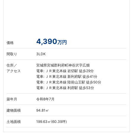
4,390
万円
価格
間取り
3LDK
住所／
宮城県宮城郡利府町神谷沢字広畑
アクセス
電車: ＪＲ東北本線 岩切駅 徒歩29分
電車: ＪＲ東北本線 新利府駅 徒歩41分
電車: ＪＲ東北本線 陸前山王駅 徒歩50分
電車: ＪＲ東北本線 利府駅 徒歩53分
築年月
令和8年7月
建物面積
94.81㎡
土地面積
199.63㎡(60.39坪)