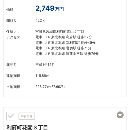
2,749
万円
価格
間取り
4LDK
住所／
宮城県宮城郡利府町青山２丁目
アクセス
電車: ＪＲ東北本線 利府駅 徒歩37分
電車: ＪＲ東北本線 新利府駅 徒歩45分
電車: ＪＲ東北本線 岩切駅 徒歩71分
電車: ＪＲ東北本線 陸前山王駅 徒歩76分
築年月
平成1年12月
建物面積
115.86㎡
土地面積
223.77㎡(67.69坪)
★
中古戸建
利府町花園３丁目