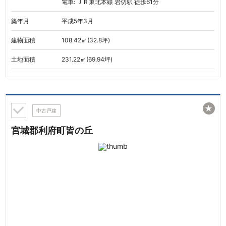
電車: ＪＲ東北本線 岩切駅 徒歩61分
築年月
平成5年3月
建物面積
108.42㎡(32.8坪)
土地面積
231.22㎡(69.94坪)
★
中古戸建
宮城郡利府町皆の丘