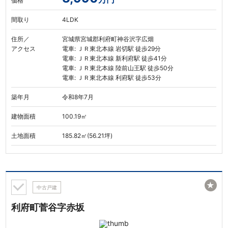
価格
間取り
4LDK
住所／
宮城県宮城郡利府町神谷沢字広畑
アクセス
電車: ＪＲ東北本線 岩切駅 徒歩29分
電車: ＪＲ東北本線 新利府駅 徒歩41分
電車: ＪＲ東北本線 陸前山王駅 徒歩50分
電車: ＪＲ東北本線 利府駅 徒歩53分
築年月
令和8年7月
建物面積
100.19㎡
土地面積
185.82㎡(56.21坪)
★
中古戸建
利府町菅谷字赤坂