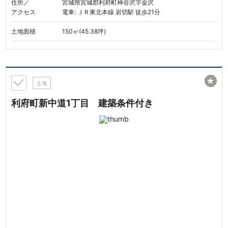
住所／
宮城県宮城郡利府町神谷沢字金沢
アクセス
電車: ＪＲ東北本線 岩切駅 徒歩21分
土地面積
150㎡(45.38坪)
★
土地
利府町新中道1丁目 建築条件付き