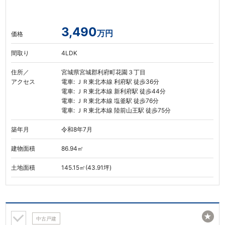
3,490
万円
価格
間取り
4LDK
住所／
宮城県宮城郡利府町花園３丁目
アクセス
電車: ＪＲ東北本線 利府駅 徒歩36分
電車: ＪＲ東北本線 新利府駅 徒歩44分
電車: ＪＲ東北本線 塩釜駅 徒歩76分
電車: ＪＲ東北本線 陸前山王駅 徒歩75分
築年月
令和8年7月
建物面積
86.94㎡
土地面積
145.15㎡(43.91坪)
★
中古戸建