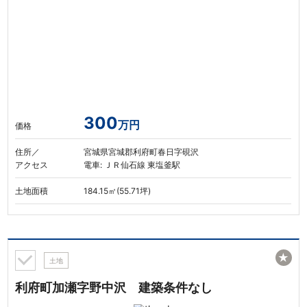
300
万円
価格
住所／
宮城県宮城郡利府町春日字硯沢
アクセス
電車: ＪＲ仙石線 東塩釜駅
土地面積
184.15㎡(55.71坪)
★
土地
利府町加瀬字野中沢 建築条件なし