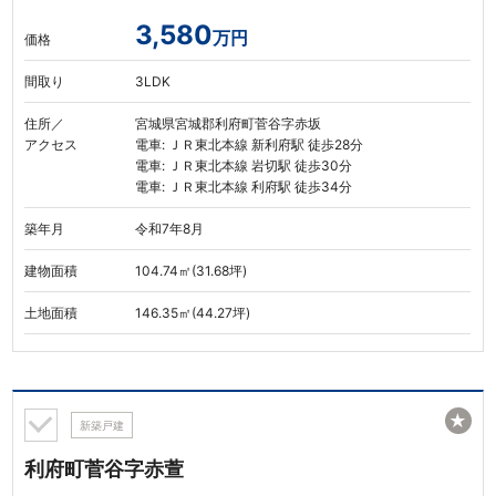
3,580
万円
価格
間取り
3LDK
住所／
宮城県宮城郡利府町菅谷字赤坂
アクセス
電車: ＪＲ東北本線 新利府駅 徒歩28分
電車: ＪＲ東北本線 岩切駅 徒歩30分
電車: ＪＲ東北本線 利府駅 徒歩34分
築年月
令和7年8月
建物面積
104.74㎡(31.68坪)
土地面積
146.35㎡(44.27坪)
★
新築戸建
利府町菅谷字赤萱