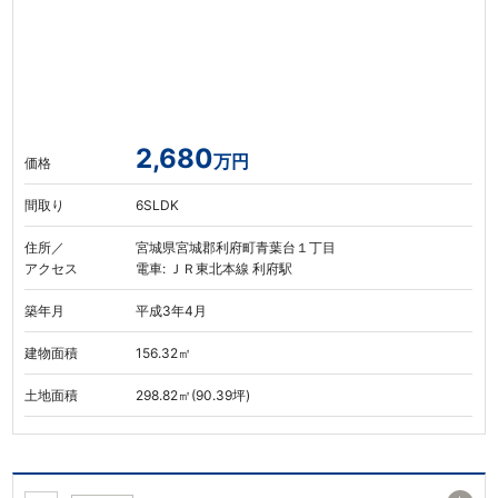
2,680
万円
価格
間取り
6SLDK
住所／
宮城県宮城郡利府町青葉台１丁目
アクセス
電車: ＪＲ東北本線 利府駅
築年月
平成3年4月
建物面積
156.32㎡
土地面積
298.82㎡(90.39坪)