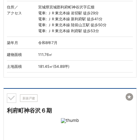
住所／
宮城県宮城郡利府町神谷沢字広畑
アクセス
電車: ＪＲ東北本線 岩切駅 徒歩29分
電車: ＪＲ東北本線 新利府駅 徒歩41分
電車: ＪＲ東北本線 陸前山王駅 徒歩50分
電車: ＪＲ東北本線 利府駅 徒歩53分
築年月
令和8年7月
建物面積
111.76㎡
土地面積
181.45㎡(54.89坪)
★
新築戸建
利府町神谷沢６期