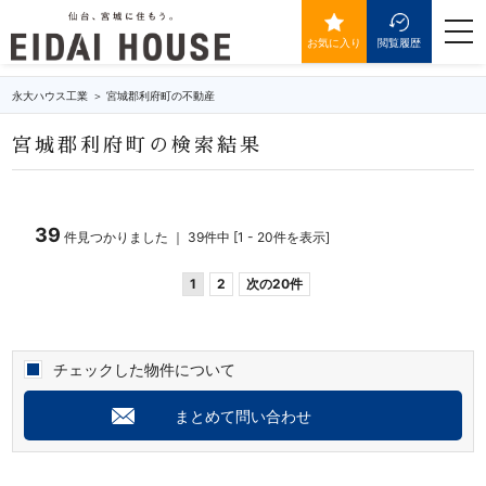
宮城郡利府町の不動産・物件一覧
togg
navi
お気に入り
閲覧履歴
永大ハウス工業
宮城郡利府町の不動産
宮城郡利府町の検索結果
39
件見つかりました ｜ 39件中 [1 - 20件を表示]
1
2
次の20件
チェックした物件について
まとめて問い合わせ