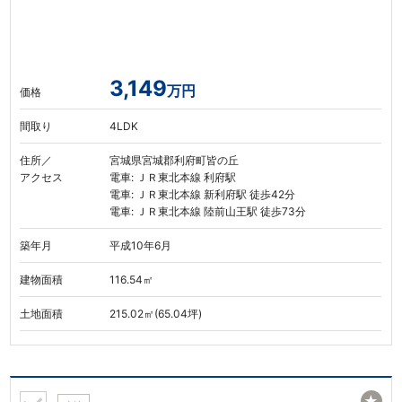
3,149
万円
価格
間取り
4LDK
住所／
宮城県宮城郡利府町皆の丘
アクセス
電車: ＪＲ東北本線 利府駅
電車: ＪＲ東北本線 新利府駅 徒歩42分
電車: ＪＲ東北本線 陸前山王駅 徒歩73分
築年月
平成10年6月
建物面積
116.54㎡
土地面積
215.02㎡(65.04坪)
★