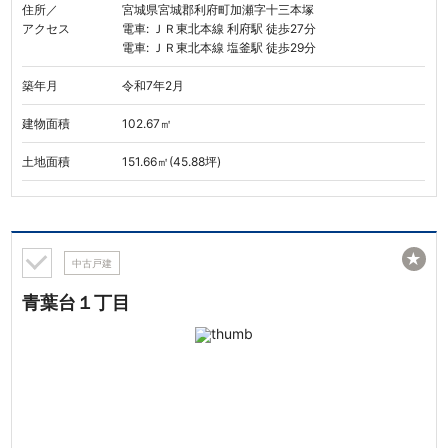
住所／
宮城県宮城郡利府町加瀬字十三本塚
アクセス
電車: ＪＲ東北本線 利府駅 徒歩27分
電車: ＪＲ東北本線 塩釜駅 徒歩29分
築年月
令和7年2月
建物面積
102.67㎡
土地面積
151.66㎡(45.88坪)
★
中古戸建
青葉台１丁目