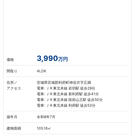
3,990
万円
価格
間取り
4LDK
住所／
宮城県宮城郡利府町神谷沢字広畑
アクセス
電車: ＪＲ東北本線 岩切駅 徒歩29分
電車: ＪＲ東北本線 新利府駅 徒歩41分
電車: ＪＲ東北本線 陸前山王駅 徒歩50分
電車: ＪＲ東北本線 利府駅 徒歩53分
築年月
令和8年7月
建物面積
105.16㎡