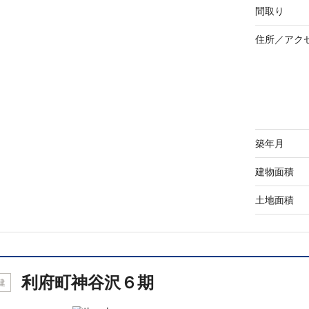
間取り
住所／
アク
築年月
建物面積
土地面積
利府町神谷沢６期
建