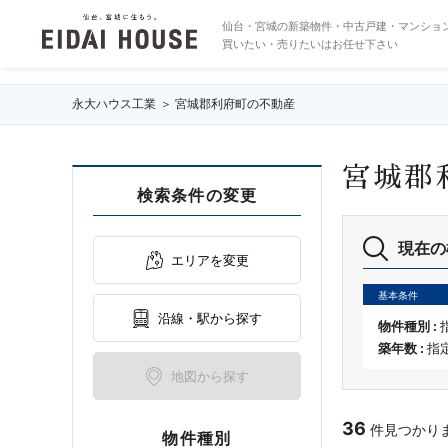
宮城郡利府町の不動産・物件一覧
仙台・宮城の新築物件・中古戸建・マンショ
買いたい・売りたいはお任せ下さい
永大ハウス工業
宮城郡利府町の不動産
宮城郡
検索条件の変更
現在の
エリアを変更
基本条件
沿線・駅から探す
物件種別 :
築年数 :
指
地図から探す
36
件見つかりまし
物件種別