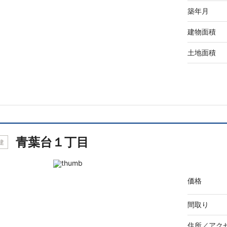
築年月
建物面積
土地面積
青葉台１丁目
建
価格
間取り
住所／
アク