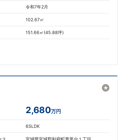
令和7年2月
102.67㎡
151.66㎡(45.88坪)
★
2,680
万円
6SLDK
セス
宮城県宮城郡利府町青葉台１丁目