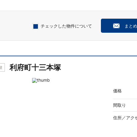
チェックした物件について
まと
利府町十三本塚
建
価格
間取り
住所／
アク