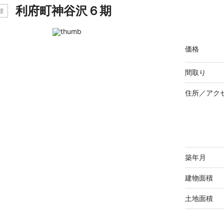
利府町神谷沢６期
建
価格
間取り
住所／
アク
築年月
建物面積
土地面積