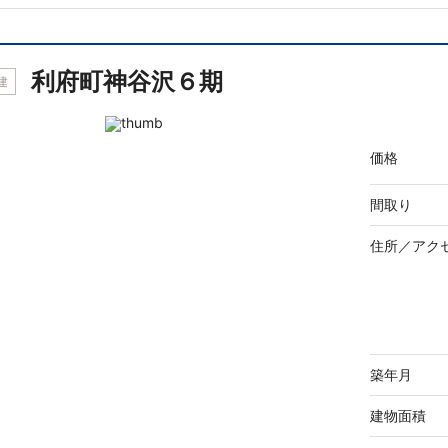
利府町神谷沢６期
建
価格
間取り
住所／
アク
築年月
建物面積