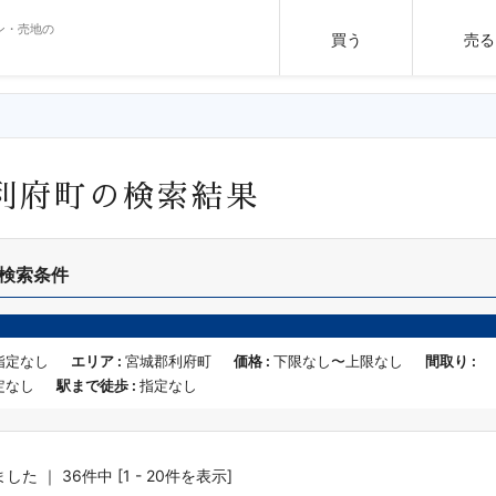
ン・売地の
買う
売る
利府町の検索結果
検索条件
指定なし
エリア :
宮城郡利府町
価格 :
下限なし〜上限なし
間取り :
定なし
駅まで徒歩 :
指定なし
た ｜ 36件中 [1 - 20件を表示]