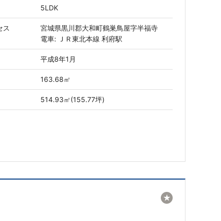
5LDK
セス
宮城県黒川郡大和町鶴巣鳥屋字半福寺
電車: ＪＲ東北本線 利府駅
平成8年1月
163.68㎡
514.93㎡(155.77坪)
★