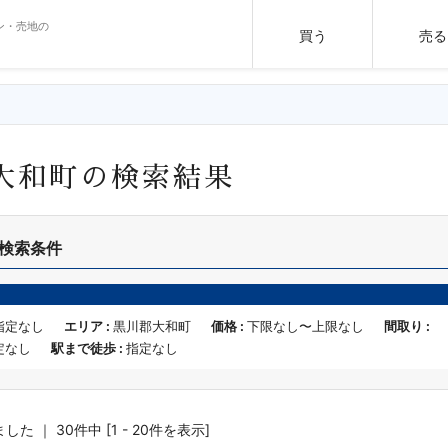
ン・売地の
買う
売る
大和町の検索結果
検索条件
指定なし
エリア :
黒川郡大和町
価格 :
下限なし〜上限なし
間取り :
定なし
駅まで徒歩 :
指定なし
た ｜ 30件中 [1 - 20件を表示]