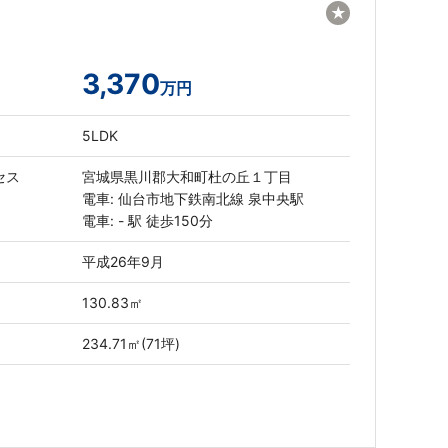
★
3,370
万円
5LDK
セス
宮城県黒川郡大和町杜の丘１丁目
電車: 仙台市地下鉄南北線 泉中央駅
電車: - 駅 徒歩150分
平成26年9月
130.83㎡
234.71㎡(71坪)