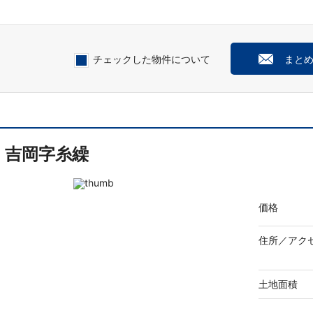
チェックした物件について
まと
吉岡字糸繰
価格
住所／
アク
土地面積