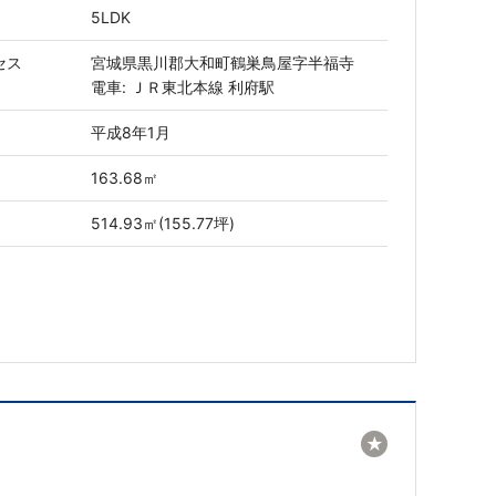
5LDK
セス
宮城県黒川郡大和町鶴巣鳥屋字半福寺
電車: ＪＲ東北本線 利府駅
平成8年1月
163.68㎡
514.93㎡(155.77坪)
★