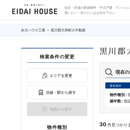
黒川郡大和町の不動産・物件一覧
仙台・宮城の新築物件・中古戸建・マンショ
買いたい・売りたいはお任せ下さい
永大ハウス工業
黒川郡大和町の不動産
黒川郡
検索条件の変更
現在の
エリアを変更
基本条件
沿線・駅から探す
物件種別 :
築年数 :
指
地図から探す
30
件見つかりまし
物件種別