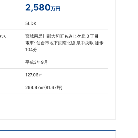
2,580
万円
5LDK
セス
宮城県黒川郡大和町もみじケ丘３丁目
電車: 仙台市地下鉄南北線 泉中央駅 徒歩
104分
平成3年9月
127.06㎡
269.97㎡(81.67坪)