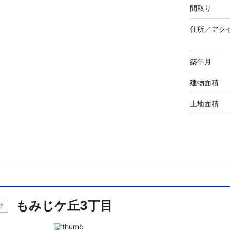
間取り
住所／
アク
築年月
建物面積
土地面積
もみじケ丘3丁目
建