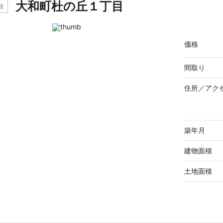
大和町杜の丘１丁目
建
価格
間取り
住所／
アク
築年月
建物面積
土地面積