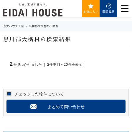
黒川郡大衡村の不動産・物件一覧
togg
navi
お気に入り
閲覧履歴
永大ハウス工業
黒川郡大衡村の不動産
黒川郡大衡村の検索結果
2
件見つかりました ｜ 2件中 [1 - 20件を表示]
チェックした物件について
まとめて問い合わせ