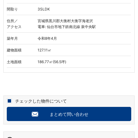
間取り
3SLDK
住所／
宮城県黒川郡大衡村大衡字海老沢
アクセス
電車: 仙台市地下鉄南北線 泉中央駅
築年月
令和8年4月
建物面積
127.11㎡
土地面積
186.77㎡(56.5坪)
チェックした物件について
まとめて問い合わせ