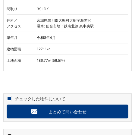
間取り
3SLDK
住所／
宮城県黒川郡大衡村大衡字海老沢
アクセス
電車: 仙台市地下鉄南北線 泉中央駅
築年月
令和8年4月
建物面積
127.11㎡
土地面積
186.77㎡(56.5坪)
チェックした物件について
まとめて問い合わせ