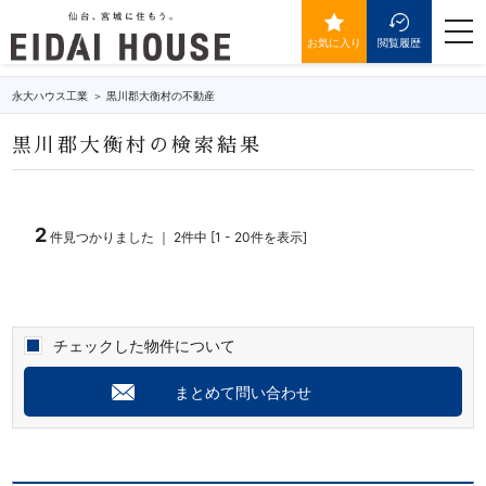
黒川郡大衡村の不動産・物件一覧
togg
navi
お気に入り
閲覧履歴
永大ハウス工業
黒川郡大衡村の不動産
黒川郡大衡村の検索結果
2
件見つかりました ｜ 2件中 [1 - 20件を表示]
チェックした物件について
まとめて問い合わせ