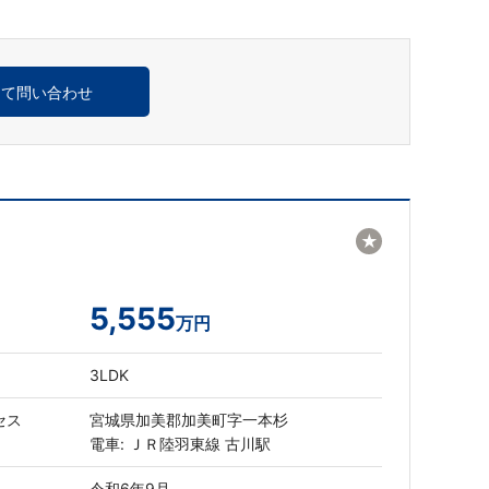
めて問い合わせ
★
5,555
万円
3LDK
セス
宮城県加美郡加美町字一本杉
電車: ＪＲ陸羽東線 古川駅
令和6年9月