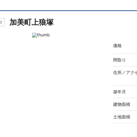
加美町上狼塚
建
価格
間取り
住所／
アク
築年月
建物面積
土地面積