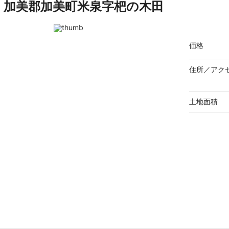
加美郡加美町米泉字杷の木田
価格
住所／
アク
土地面積