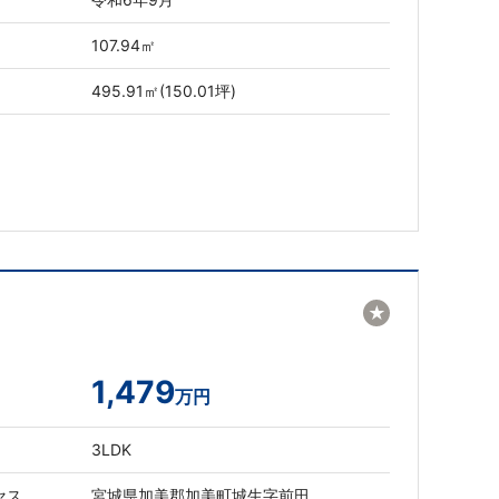
107.94㎡
495.91㎡(150.01坪)
★
1,479
万円
3LDK
セス
宮城県加美郡加美町城生字前田