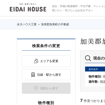
加美郡加美町の不動産・物件一覧
仙台・宮城の新築物件・中古戸建・マンショ
買いたい・売りたいはお任せ下さい
永大ハウス工業
加美郡加美町の不動産
加美郡
検索条件の変更
現在の
エリアを変更
基本条件
沿線・駅から探す
物件種別 :
築年数 :
指
地図から探す
7
件見つかりました 
物件種別