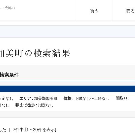
ン・売地の
買う
売る
加美町の検索結果
検索条件
指定なし
エリア :
加美郡加美町
価格 :
下限なし〜上限なし
間取り :
定なし
駅まで徒歩 :
指定なし
｜ 7件中 [1 - 20件を表示]