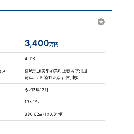
★
3,400
万円
4LDK
セス
宮城県加美郡加美町上狼塚字畑辺
電車: ＪＲ陸羽東線 西古川駅
令和3年12月
134.15㎡
330.62㎡(100.01坪)