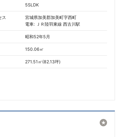
5SLDK
セス
宮城県加美郡加美町字西町
電車: ＪＲ陸羽東線 西古川駅
昭和52年5月
150.06㎡
271.51㎡(82.13坪)
★