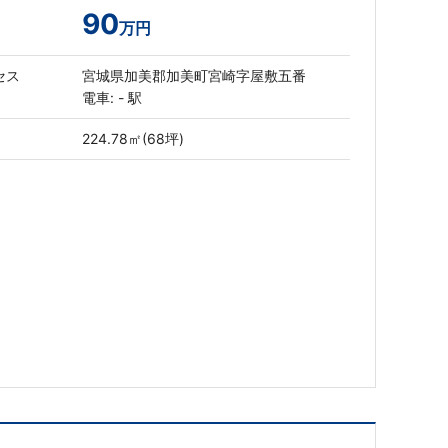
90
万円
セス
宮城県加美郡加美町宮崎字屋敷五番
電車: - 駅
224.78㎡(68坪)