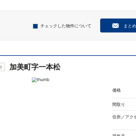
チェックした物件について
まと
加美町字一本松
建
価格
間取り
住所／
アク
築年月