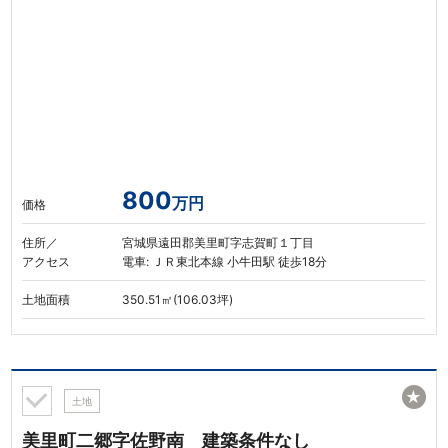
800
万円
価格
住所／
宮城県遠田郡美里町字志賀町１丁目
アクセス
電車: ＪＲ東北本線 小牛田駅 徒歩18分
土地面積
350.51㎡(106.03坪)
★
土地
美里町二郷字佐野南 建築条件なし