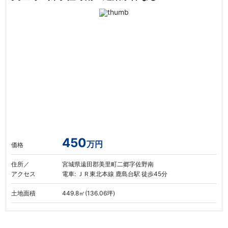
450
万円
価格
住所／
宮城県遠田郡美里町二郷字佐野南
アクセス
電車: ＪＲ東北本線 鹿島台駅 徒歩45分
土地面積
449.8㎡(136.06坪)