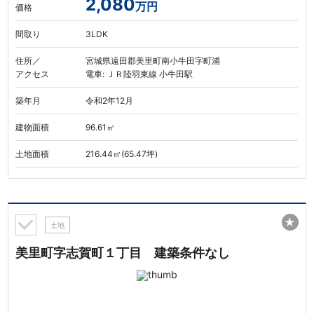
2,080
万円
価格
間取り
3LDK
住所／
宮城県遠田郡美里町南小牛田字町浦
アクセス
電車: ＪＲ陸羽東線 小牛田駅
築年月
令和2年12月
建物面積
96.61㎡
土地面積
216.44㎡(65.47坪)
★
土地
美里町字志賀町１丁目 建築条件なし