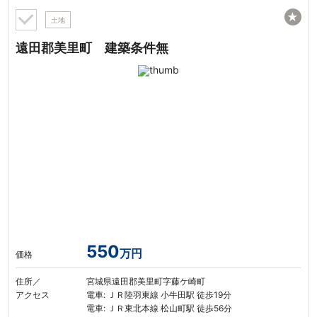
★
土地
遠田郡美里町 建築条件無
550
万円
価格
住所／
宮城県遠田郡美里町字藤ケ崎町
アクセス
電車: ＪＲ陸羽東線 小牛田駅 徒歩19分
電車: ＪＲ東北本線 松山町駅 徒歩56分