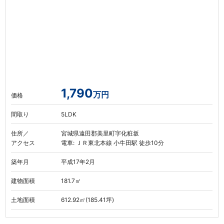
1,790
万円
価格
間取り
5LDK
住所／
宮城県遠田郡美里町字化粧坂
アクセス
電車: ＪＲ東北本線 小牛田駅 徒歩10分
築年月
平成17年2月
建物面積
181.7㎡
土地面積
612.92㎡(185.41坪)