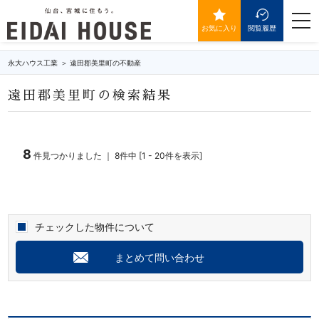
遠田郡美里町の不動産・物件一覧
togg
navi
お気に入り
閲覧履歴
永大ハウス工業
遠田郡美里町の不動産
遠田郡美里町の検索結果
8
件見つかりました ｜ 8件中 [1 - 20件を表示]
チェックした物件について
まとめて問い合わせ