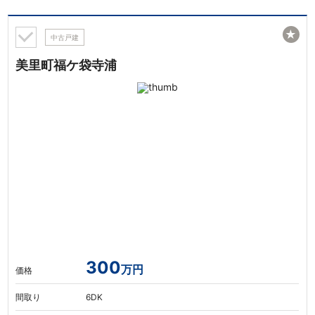
★
中古戸建
美里町福ケ袋寺浦
300
万円
価格
間取り
6DK