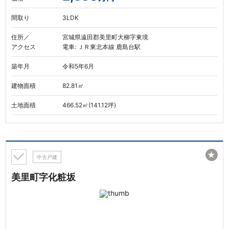
間取り
3LDK
住所／
宮城県遠田郡美里町大柳字東境
アクセス
電車: ＪＲ東北本線 鹿島台駅
築年月
令和5年6月
建物面積
82.81㎡
土地面積
466.52㎡(141.12坪)
★
中古戸建
美里町字化粧坂