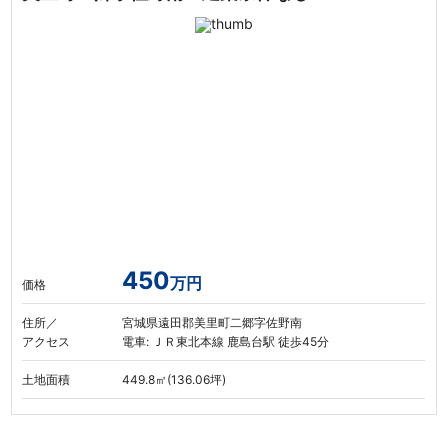
450
万円
価格
住所／
宮城県遠田郡美里町二郷字佐野南
アクセス
電車: ＪＲ東北本線 鹿島台駅 徒歩45分
土地面積
449.8㎡(136.06坪)