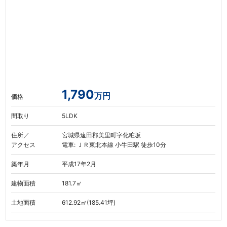
1,790
万円
価格
間取り
5LDK
住所／
宮城県遠田郡美里町字化粧坂
アクセス
電車: ＪＲ東北本線 小牛田駅 徒歩10分
築年月
平成17年2月
建物面積
181.7㎡
土地面積
612.92㎡(185.41坪)