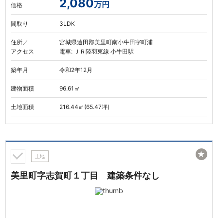
2,080
万円
価格
間取り
3LDK
住所／
宮城県遠田郡美里町南小牛田字町浦
アクセス
電車: ＪＲ陸羽東線 小牛田駅
築年月
令和2年12月
建物面積
96.61㎡
土地面積
216.44㎡(65.47坪)
★
土地
美里町字志賀町１丁目 建築条件なし