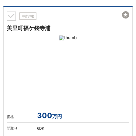
★
中古戸建
美里町福ケ袋寺浦
300
万円
価格
間取り
6DK