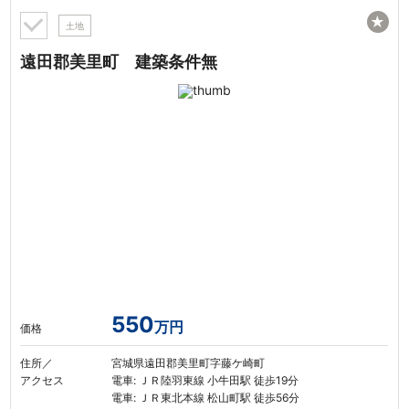
★
土地
遠田郡美里町 建築条件無
550
万円
価格
住所／
宮城県遠田郡美里町字藤ケ崎町
アクセス
電車: ＪＲ陸羽東線 小牛田駅 徒歩19分
電車: ＪＲ東北本線 松山町駅 徒歩56分