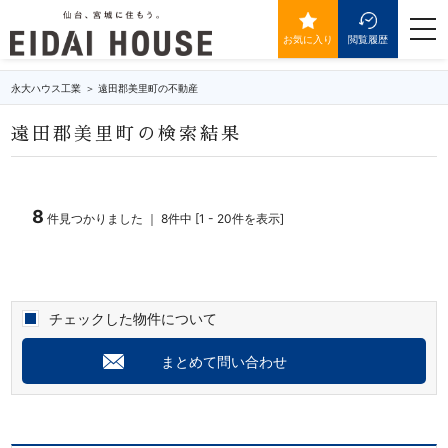
遠田郡美里町の不動産・物件一覧
togg
navi
お気に入り
閲覧履歴
永大ハウス工業
遠田郡美里町の不動産
遠田郡美里町の検索結果
8
件見つかりました ｜ 8件中 [1 - 20件を表示]
チェックした物件について
まとめて問い合わせ