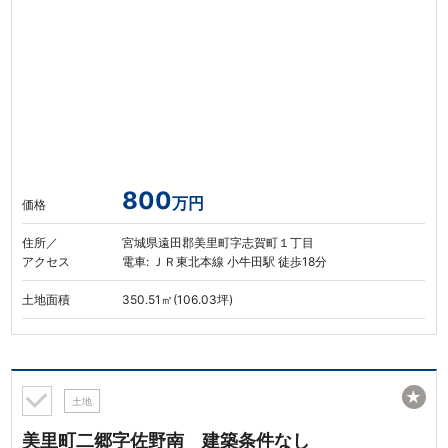
800
万円
価格
住所／
宮城県遠田郡美里町字志賀町１丁目
アクセス
電車: ＪＲ東北本線 小牛田駅 徒歩18分
土地面積
350.51㎡(106.03坪)
★
土地
美里町二郷字佐野南 建築条件なし