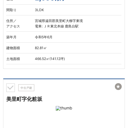
間取り
3LDK
住所／
宮城県遠田郡美里町大柳字東境
アクセス
電車: ＪＲ東北本線 鹿島台駅
築年月
令和5年6月
建物面積
82.81㎡
土地面積
466.52㎡(141.12坪)
★
中古戸建
美里町字化粧坂