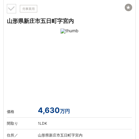
★
売事業用
山形県新庄市五日町字宮内
4,630
万円
価格
間取り
1LDK
住所／
山形県新庄市五日町字宮内