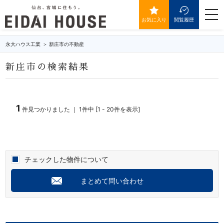
新庄市の不動産・物件一覧
togg
navi
お気に入り
閲覧履歴
永大ハウス工業
新庄市の不動産
新庄市の検索結果
1
件見つかりました ｜ 1件中 [1 - 20件を表示]
チェックした物件について
まとめて問い合わせ