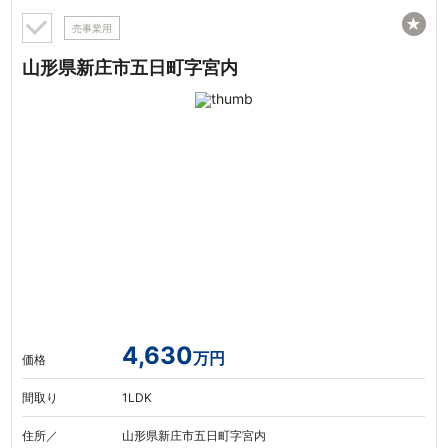
★
売事業用
山形県新庄市五日町字宮内
4,630
万円
価格
間取り
1LDK
住所／
山形県新庄市五日町字宮内