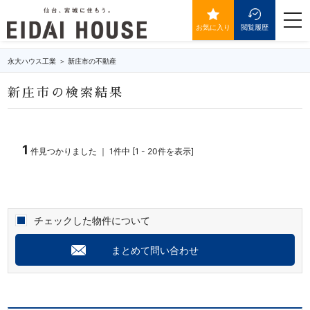
新庄市の不動産・物件一覧
togg
navi
お気に入り
閲覧履歴
永大ハウス工業
新庄市の不動産
新庄市の検索結果
1
件見つかりました ｜ 1件中 [1 - 20件を表示]
チェックした物件について
まとめて問い合わせ