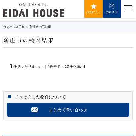
新庄市の不動産・物件一覧
togg
navi
お気に入り
閲覧履歴
永大ハウス工業
新庄市の不動産
新庄市の検索結果
1
件見つかりました ｜ 1件中 [1 - 20件を表示]
チェックした物件について
まとめて問い合わせ