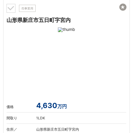
★
売事業用
山形県新庄市五日町字宮内
4,630
万円
価格
間取り
1LDK
住所／
山形県新庄市五日町字宮内