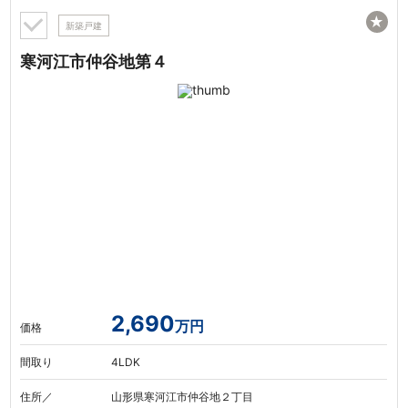
★
新築戸建
寒河江市仲谷地第４
2,690
万円
価格
間取り
4LDK
住所／
山形県寒河江市仲谷地２丁目