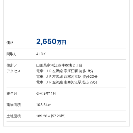
2,650
万円
価格
間取り
4LDK
住所／
山形県寒河江市仲谷地２丁目
アクセス
電車: ＪＲ左沢線 寒河江駅 徒歩18分
電車: ＪＲ左沢線 西寒河江駅 徒歩23分
電車: ＪＲ左沢線 南寒河江駅 徒歩29分
築年月
令和8年11月
建物面積
108.54㎡
土地面積
189.28㎡(57.26坪)