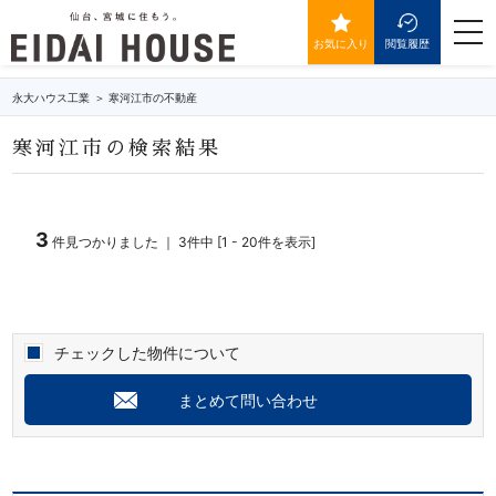
寒河江市の不動産・物件一覧
togg
navi
お気に入り
閲覧履歴
永大ハウス工業
寒河江市の不動産
寒河江市の検索結果
3
件見つかりました ｜ 3件中 [1 - 20件を表示]
チェックした物件について
まとめて問い合わせ