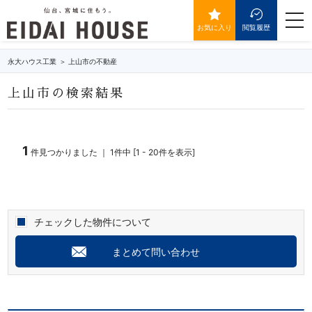
上山市の不動産・物件一覧
togg
navi
お気に入り
閲覧履歴
永大ハウス工業
上山市の不動産
上山市の検索結果
1
件見つかりました ｜ 1件中 [1 - 20件を表示]
チェックした物件について
まとめて問い合わせ