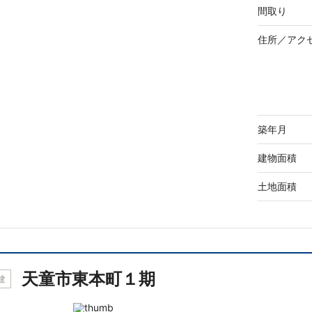
間取り
住所／
アク
築年月
建物面積
土地面積
天童市東本町１期
建