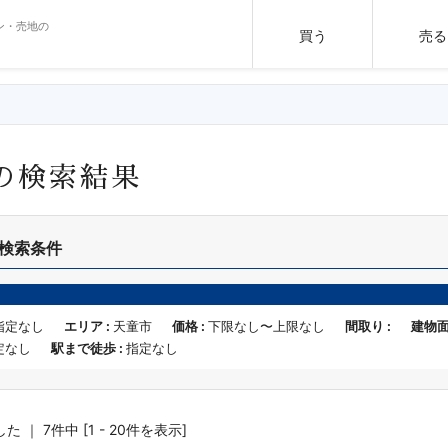
ン・売地の
買う
売る
の検索結果
検索条件
指定なし
エリア :
天童市
価格 :
下限なし〜上限なし
間取り :
建物面
定なし
駅まで徒歩 :
指定なし
｜ 7件中 [1 - 20件を表示]