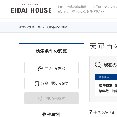
天童市の不動産・物件一覧
仙台・宮城の新築物件・中古戸建・マンショ
買いたい・売りたいはお任せ下さい
永大ハウス工業
天童市の不動産
天童市
検索条件の変更
現在の
エリアを変更
基本条件
沿線・駅から探す
物件種別 :
築年数 :
指
地図から探す
7
件見つかりました 
物件種別