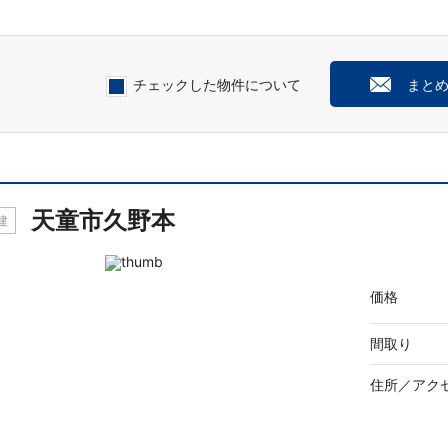
チェックした物件について
まと
天童市久野本
建
価格
間取り
住所／
アク