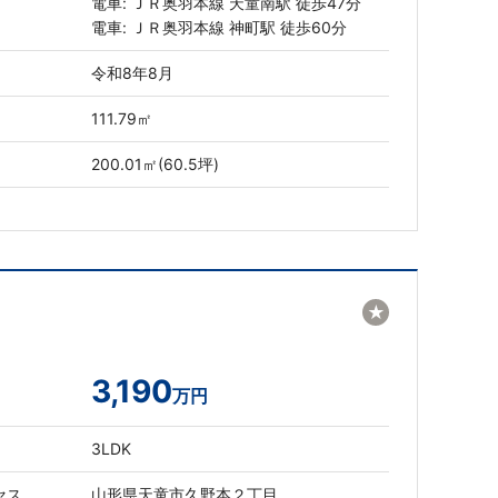
電車: ＪＲ奥羽本線 天童南駅 徒歩47分
電車: ＪＲ奥羽本線 神町駅 徒歩60分
令和8年8月
111.79㎡
200.01㎡(60.5坪)
★
3,190
万円
3LDK
セス
山形県天童市久野本２丁目