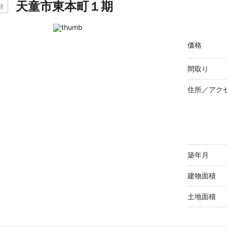
天童市東本町１期
建
価格
間取り
住所／
アク
築年月
建物面積
土地面積