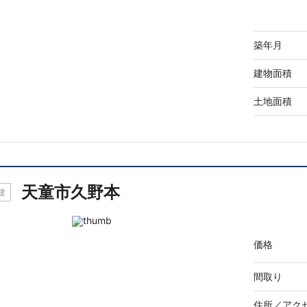
築年月
建物面積
土地面積
天童市久野本
建
価格
間取り
住所／
アク