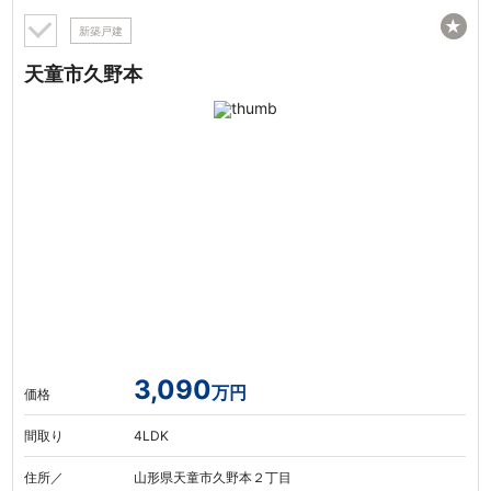
★
新築戸建
天童市久野本
3,090
万円
価格
間取り
4LDK
住所／
山形県天童市久野本２丁目