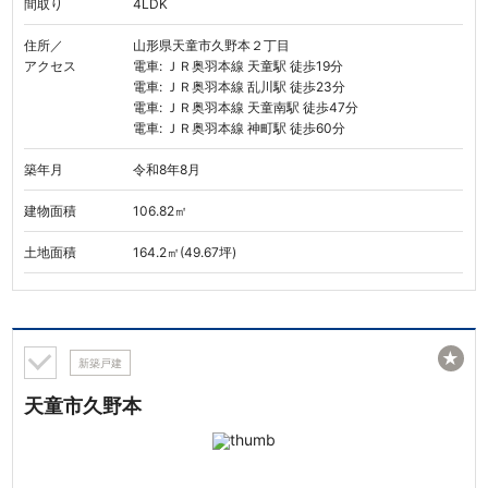
間取り
4LDK
住所／
山形県天童市久野本２丁目
アクセス
電車: ＪＲ奥羽本線 天童駅 徒歩19分
電車: ＪＲ奥羽本線 乱川駅 徒歩23分
電車: ＪＲ奥羽本線 天童南駅 徒歩47分
電車: ＪＲ奥羽本線 神町駅 徒歩60分
築年月
令和8年8月
建物面積
106.82㎡
土地面積
164.2㎡(49.67坪)
★
新築戸建
天童市久野本