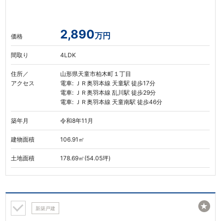
2,890
万円
価格
間取り
4LDK
住所／
山形県天童市柏木町１丁目
アクセス
電車: ＪＲ奥羽本線 天童駅 徒歩17分
電車: ＪＲ奥羽本線 乱川駅 徒歩29分
電車: ＪＲ奥羽本線 天童南駅 徒歩46分
築年月
令和8年11月
建物面積
106.91㎡
土地面積
178.69㎡(54.05坪)
★
新築戸建