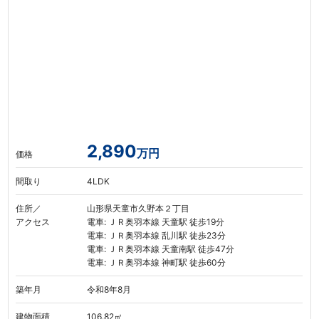
2,890
万円
価格
間取り
4LDK
住所／
山形県天童市久野本２丁目
アクセス
電車: ＪＲ奥羽本線 天童駅 徒歩19分
電車: ＪＲ奥羽本線 乱川駅 徒歩23分
電車: ＪＲ奥羽本線 天童南駅 徒歩47分
電車: ＪＲ奥羽本線 神町駅 徒歩60分
築年月
令和8年8月
建物面積
106.82㎡