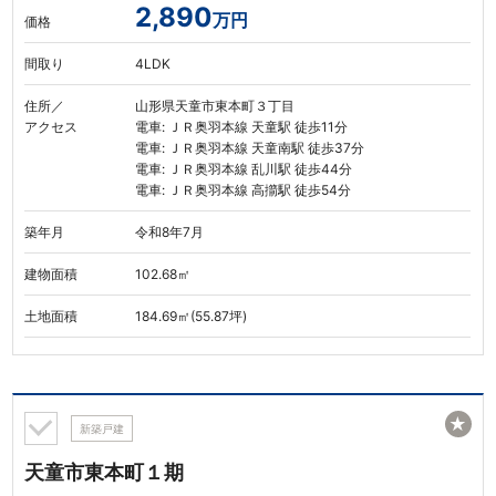
2,890
万円
価格
間取り
4LDK
住所／
山形県天童市東本町３丁目
アクセス
電車: ＪＲ奥羽本線 天童駅 徒歩11分
電車: ＪＲ奥羽本線 天童南駅 徒歩37分
電車: ＪＲ奥羽本線 乱川駅 徒歩44分
電車: ＪＲ奥羽本線 高擶駅 徒歩54分
築年月
令和8年7月
建物面積
102.68㎡
土地面積
184.69㎡(55.87坪)
★
新築戸建
天童市東本町１期