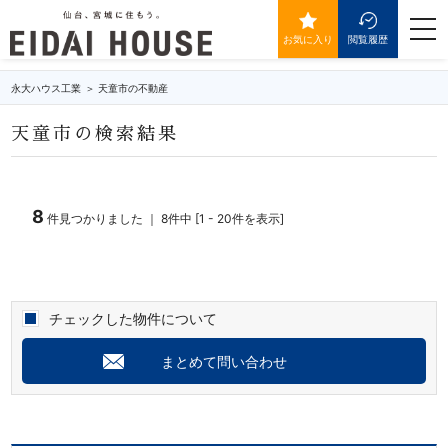
天童市の不動産・物件一覧
togg
navi
お気に入り
閲覧履歴
永大ハウス工業
天童市の不動産
天童市の検索結果
8
件見つかりました ｜ 8件中 [1 - 20件を表示]
チェックした物件について
まとめて問い合わせ