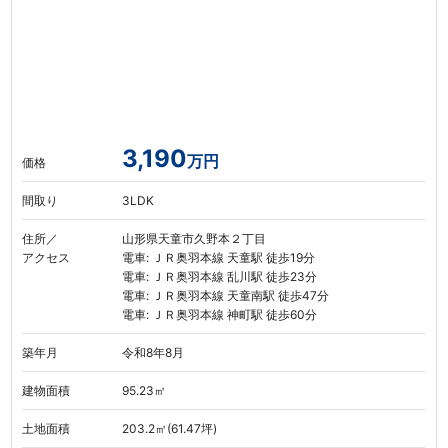
3,190
万円
価格
間取り
3LDK
住所／
山形県天童市久野本２丁目
アクセス
電車: ＪＲ奥羽本線 天童駅 徒歩19分
電車: ＪＲ奥羽本線 乱川駅 徒歩23分
電車: ＪＲ奥羽本線 天童南駅 徒歩47分
電車: ＪＲ奥羽本線 神町駅 徒歩60分
築年月
令和8年8月
建物面積
95.23㎡
土地面積
203.2㎡(61.47坪)