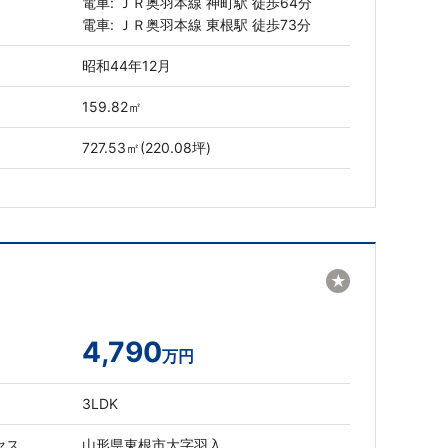
電車: ＪＲ奥羽本線 神町駅 徒歩64分
電車: ＪＲ奥羽本線 東根駅 徒歩73分
昭和44年12月
159.82㎡
727.53㎡(220.08坪)
★
4,790
万円
3LDK
セス
山形県東根市大字羽入