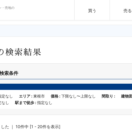
ン・売地の
買う
売る
の検索結果
検索条件
指定なし
エリア :
東根市
価格 :
下限なし〜上限なし
間取り :
建物面
定なし
駅まで徒歩 :
指定なし
 ｜ 10件中 [1 - 20件を表示]