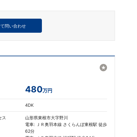
めて問い合わせ
★
480
万円
4DK
セス
山形県東根市大字野川
電車: ＪＲ奥羽本線 さくらんぼ東根駅 徒歩
62分