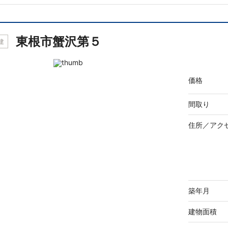
東根市蟹沢第５
建
価格
間取り
住所／
アク
築年月
建物面積