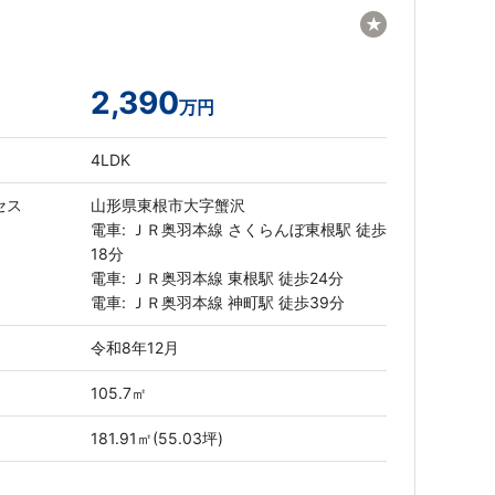
★
2,390
万円
4LDK
セス
山形県東根市大字蟹沢
電車: ＪＲ奥羽本線 さくらんぼ東根駅 徒歩
18分
電車: ＪＲ奥羽本線 東根駅 徒歩24分
電車: ＪＲ奥羽本線 神町駅 徒歩39分
令和8年12月
105.7㎡
181.91㎡(55.03坪)