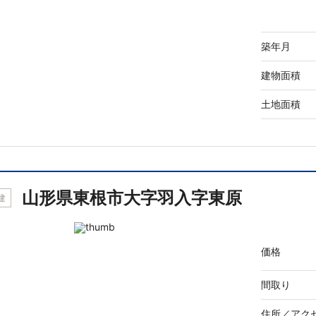
築年月
建物面積
土地面積
山形県東根市大字羽入字東原
建
価格
間取り
住所／
アク