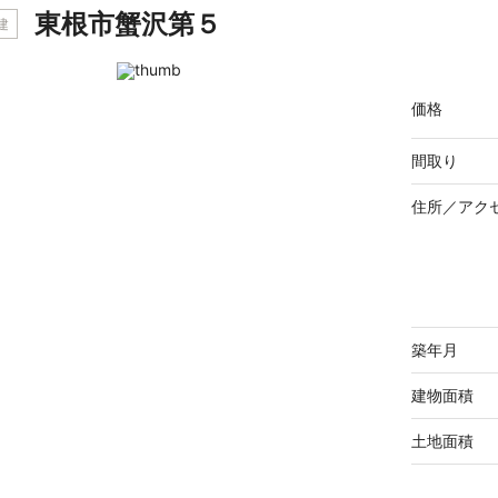
東根市蟹沢第５
建
価格
間取り
住所／
アク
築年月
建物面積
土地面積