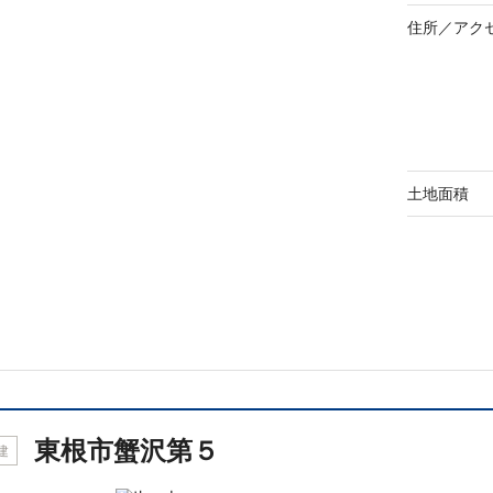
住所／
アク
土地面積
東根市蟹沢第５
建