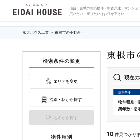
東根市の不動産・物件一覧
仙台・宮城の新築物件・中古戸建・マンショ
買いたい・売りたいはお任せ下さい
永大ハウス工業
東根市の不動産
東根市
検索条件の変更
現在の
エリアを変更
基本条件
沿線・駅から探す
物件種別 :
築年数 :
指
地図から探す
10
件見つかりました
物件種別