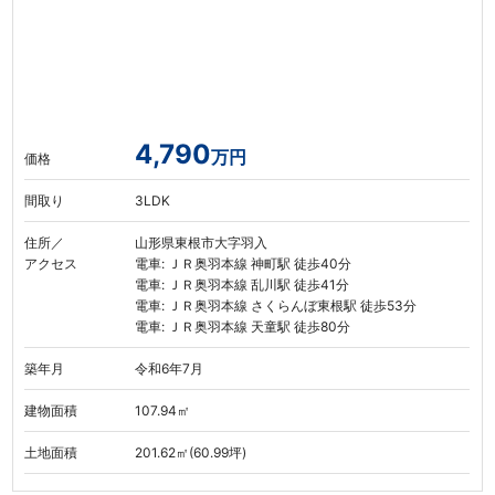
4,790
万円
価格
間取り
3LDK
住所／
山形県東根市大字羽入
アクセス
電車: ＪＲ奥羽本線 神町駅 徒歩40分
電車: ＪＲ奥羽本線 乱川駅 徒歩41分
電車: ＪＲ奥羽本線 さくらんぼ東根駅 徒歩53分
電車: ＪＲ奥羽本線 天童駅 徒歩80分
築年月
令和6年7月
建物面積
107.94㎡
土地面積
201.62㎡(60.99坪)