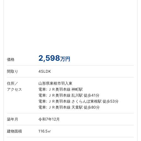
2,598
万円
価格
間取り
4SLDK
住所／
山形県東根市羽入東
アクセス
電車: ＪＲ奥羽本線 神町駅
電車: ＪＲ奥羽本線 乱川駅 徒歩41分
電車: ＪＲ奥羽本線 さくらんぼ東根駅 徒歩53分
電車: ＪＲ奥羽本線 天童駅 徒歩80分
築年月
令和7年12月
建物面積
116.5㎡