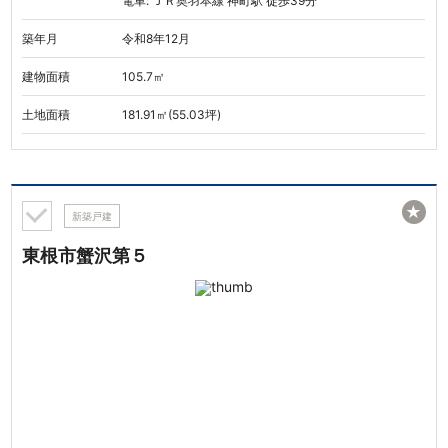
電車: ＪＲ奥羽本線 神町駅 徒歩39分
築年月
令和8年12月
建物面積
105.7㎡
土地面積
181.91㎡(55.03坪)
★
新築戸建
東根市蟹沢第５