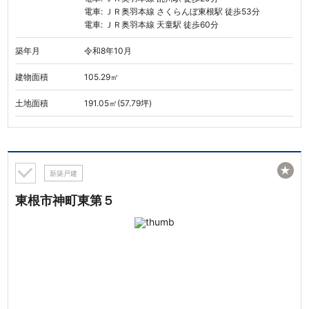
電車: ＪＲ奥羽本線 さくらんぼ東根駅 徒歩53分
電車: ＪＲ奥羽本線 天童駅 徒歩60分
築年月
令和8年10月
建物面積
105.29㎡
土地面積
191.05㎡(57.79坪)
★
新築戸建
東根市神町東第５