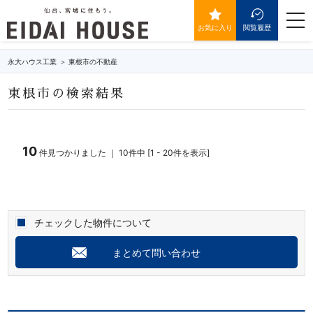
東根市の不動産・物件一覧
togg
navi
お気に入り
閲覧履歴
永大ハウス工業
東根市の不動産
東根市の検索結果
10
件見つかりました ｜ 10件中 [1 - 20件を表示]
チェックした物件について
まとめて問い合わせ