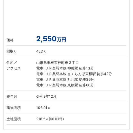
2,550
万円
価格
間取り
4LDK
住所／
山形県東根市神町東２丁目
アクセス
電車: ＪＲ奥羽本線 神町駅 徒歩13分
電車: ＪＲ奥羽本線 さくらんぼ東根駅 徒歩42分
電車: ＪＲ奥羽本線 乱川駅 徒歩36分
電車: ＪＲ奥羽本線 東根駅 徒歩66分
築年月
令和8年12月
建物面積
106.91㎡
土地面積
218.2㎡(66.01坪)