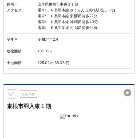
住所／
山形県東根市中央３丁目
アクセス
電車: ＪＲ奥羽本線 さくらんぼ東根駅 徒歩17分
電車: ＪＲ奥羽本線 東根駅 徒歩27分
電車: ＪＲ奥羽本線 神町駅 徒歩43分
電車: ＪＲ奥羽本線 村山駅 徒歩64分
築年月
令和7年12月
建物面積
107.02㎡
土地面積
225.02㎡(68.07坪)
★
新築戸建
東根市羽入東１期