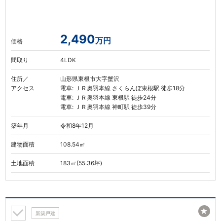
2,490
万円
価格
間取り
4LDK
住所／
山形県東根市大字蟹沢
アクセス
電車: ＪＲ奥羽本線 さくらんぼ東根駅 徒歩18分
電車: ＪＲ奥羽本線 東根駅 徒歩24分
電車: ＪＲ奥羽本線 神町駅 徒歩39分
築年月
令和8年12月
建物面積
108.54㎡
土地面積
183㎡(55.36坪)
★
新築戸建