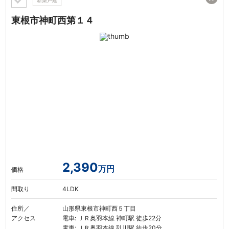
新築戸建
東根市神町西第１４
2,390
万円
価格
間取り
4LDK
住所／
山形県東根市神町西５丁目
アクセス
電車: ＪＲ奥羽本線 神町駅 徒歩22分
電車: ＪＲ奥羽本線 乱川駅 徒歩20分