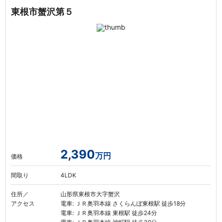
東根市蟹沢第５
2,390
万円
価格
間取り
4LDK
住所／
山形県東根市大字蟹沢
アクセス
電車: ＪＲ奥羽本線 さくらんぼ東根駅 徒歩18分
電車: ＪＲ奥羽本線 東根駅 徒歩24分