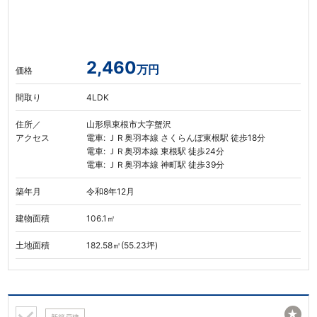
2,460
万円
価格
間取り
4LDK
住所／
山形県東根市大字蟹沢
アクセス
電車: ＪＲ奥羽本線 さくらんぼ東根駅 徒歩18分
電車: ＪＲ奥羽本線 東根駅 徒歩24分
電車: ＪＲ奥羽本線 神町駅 徒歩39分
築年月
令和8年12月
建物面積
106.1㎡
土地面積
182.58㎡(55.23坪)
★