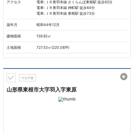
アクセス
電車: ＪＲ奥羽本線 さくらんぼ東根駅 徒歩62分
電車: ＪＲ奥羽本線 神町駅 徒歩64分
電車: ＪＲ奥羽本線 東根駅 徒歩73分
築年月
昭和44年12月
建物面積
159.82㎡
土地面積
727.53㎡(220.08坪)
★
中古戸建
山形県東根市大字羽入字東原