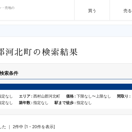
ン・売地の
買う
売る
郡河北町の検索結果
検索条件
指定なし
エリア :
西村山郡河北町
価格 :
下限なし〜上限なし
間取り :
指定なし
築年数 :
指定なし
駅まで徒歩 :
指定なし
｜ 2件中 [1 - 20件を表示]