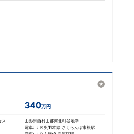
★
340
万円
セス
山形県西村山郡河北町谷地辛
電車: ＪＲ奥羽本線 さくらんぼ東根駅
電車: ＪＲ左沢線 寒河江駅