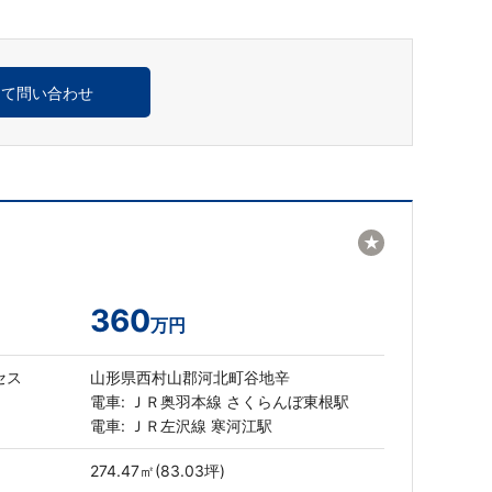
めて問い合わせ
★
360
万円
セス
山形県西村山郡河北町谷地辛
電車: ＪＲ奥羽本線 さくらんぼ東根駅
電車: ＪＲ左沢線 寒河江駅
274.47㎡(83.03坪)