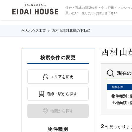
西村山郡河北町の不動産・物件一覧
仙台・宮城の新築物件・中古戸建・マンショ
買いたい・売りたいはお任せ下さい
永大ハウス工業
西村山郡河北町の不動産
西村山
検索条件の変更
現在の
エリアを変更
基本条件
沿線・駅から探す
物件種別 :
土地面積 :
地図から探す
2
件見つかりました 
物件種別