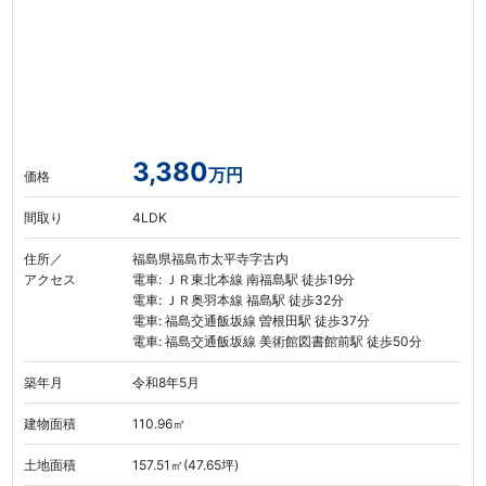
3,380
万円
価格
間取り
4LDK
住所／
福島県福島市太平寺字古内
アクセス
電車: ＪＲ東北本線 南福島駅 徒歩19分
電車: ＪＲ奥羽本線 福島駅 徒歩32分
電車: 福島交通飯坂線 曽根田駅 徒歩37分
電車: 福島交通飯坂線 美術館図書館前駅 徒歩50分
築年月
令和8年5月
建物面積
110.96㎡
土地面積
157.51㎡(47.65坪)