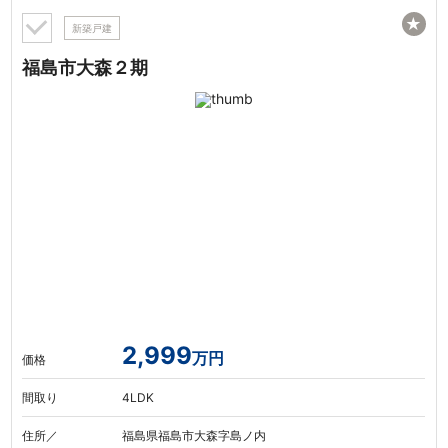
★
新築戸建
福島市大森２期
2,999
万円
価格
間取り
4LDK
住所／
福島県福島市大森字島ノ内