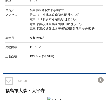
間取り
4LDK
住所／
福島県福島市太平寺字古内
アクセス
電車: ＪＲ東北本線 南福島駅 徒歩19分
電車: ＪＲ奥羽本線 福島駅 徒歩32分
電車: 福島交通飯坂線 曽根田駅 徒歩37分
電車: 福島交通飯坂線 美術館図書館前駅 徒歩50分
築年月
令和8年5月
建物面積
110.13㎡
土地面積
193.74㎡(58.61坪)
★
新築戸建
福島市大森・太平寺