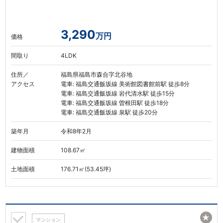
3,290
万円
価格
間取り
4LDK
住所／
福島県福島市森合字北谷地
アクセス
電車: 福島交通飯坂線 美術館図書館前駅 徒歩8分
電車: 福島交通飯坂線 岩代清水駅 徒歩15分
電車: 福島交通飯坂線 曽根田駅 徒歩18分
電車: 福島交通飯坂線 泉駅 徒歩20分
築年月
令和8年2月
建物面積
108.67㎡
土地面積
176.71㎡(53.45坪)
★
マンション