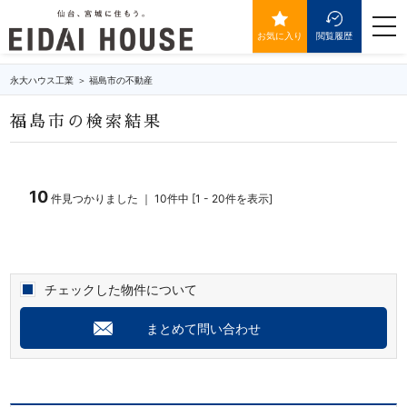
福島市の不動産・物件一覧
togg
navi
お気に入り
閲覧履歴
永大ハウス工業
福島市の不動産
福島市の検索結果
10
件見つかりました ｜ 10件中 [1 - 20件を表示]
チェックした物件について
まとめて問い合わせ