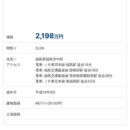
2,198
万円
価格
間取り
2LDK
住所／
福島県福島市中町
アクセス
電車: ＪＲ奥羽本線 福島駅 徒歩14分
電車: 福島交通飯坂線 曽根田駅 徒歩18分
電車: 福島交通飯坂線 美術館図書館前駅 徒歩28分
電車: ＪＲ東北本線 南福島駅 徒歩42分
築年月
平成14年9月
建物面積
68.17㎡(20.62坪)
土地面積