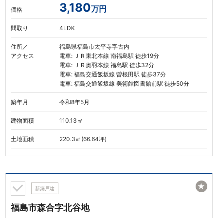
3,180
万円
価格
間取り
4LDK
住所／
福島県福島市太平寺字古内
アクセス
電車: ＪＲ東北本線 南福島駅 徒歩19分
電車: ＪＲ奥羽本線 福島駅 徒歩32分
電車: 福島交通飯坂線 曽根田駅 徒歩37分
電車: 福島交通飯坂線 美術館図書館前駅 徒歩50分
築年月
令和8年5月
建物面積
110.13㎡
土地面積
220.3㎡(66.64坪)
★
新築戸建
福島市森合字北谷地