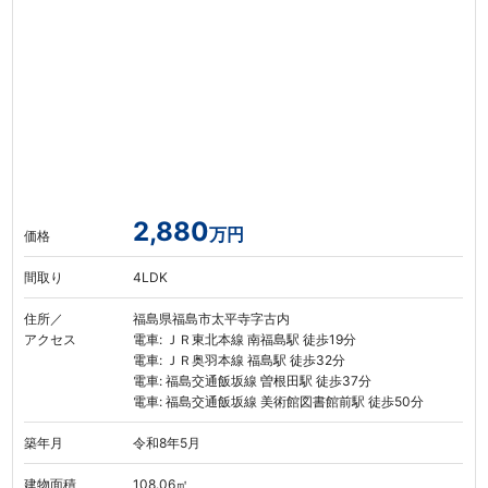
2,880
万円
価格
間取り
4LDK
住所／
福島県福島市太平寺字古内
アクセス
電車: ＪＲ東北本線 南福島駅 徒歩19分
電車: ＪＲ奥羽本線 福島駅 徒歩32分
電車: 福島交通飯坂線 曽根田駅 徒歩37分
電車: 福島交通飯坂線 美術館図書館前駅 徒歩50分
築年月
令和8年5月
建物面積
108.06㎡