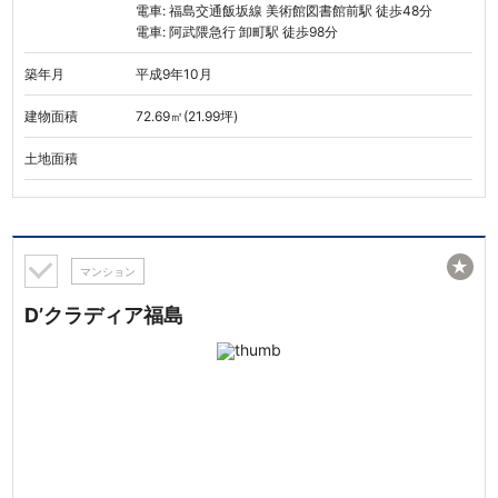
電車: 福島交通飯坂線 美術館図書館前駅 徒歩48分
電車: 阿武隈急行 卸町駅 徒歩98分
築年月
平成9年10月
建物面積
72.69㎡(21.99坪)
土地面積
★
マンション
D’クラディア福島