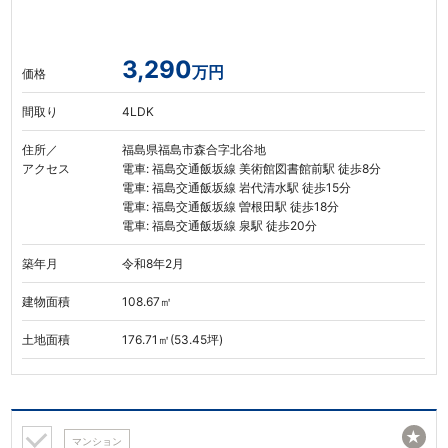
3,290
万円
価格
間取り
4LDK
住所／
福島県福島市森合字北谷地
アクセス
電車: 福島交通飯坂線 美術館図書館前駅 徒歩8分
電車: 福島交通飯坂線 岩代清水駅 徒歩15分
電車: 福島交通飯坂線 曽根田駅 徒歩18分
電車: 福島交通飯坂線 泉駅 徒歩20分
築年月
令和8年2月
建物面積
108.67㎡
土地面積
176.71㎡(53.45坪)
★
マンション