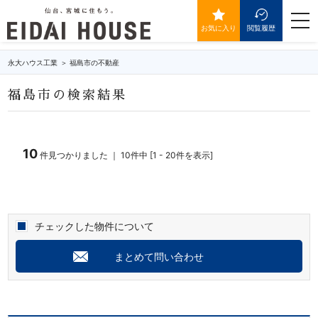
福島市の不動産・物件一覧
togg
navi
お気に入り
閲覧履歴
永大ハウス工業
福島市の不動産
福島市の検索結果
10
件見つかりました ｜ 10件中 [1 - 20件を表示]
チェックした物件について
まとめて問い合わせ