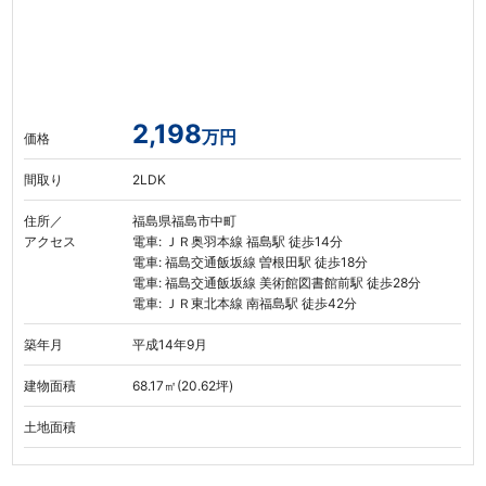
2,198
万円
価格
間取り
2LDK
住所／
福島県福島市中町
アクセス
電車: ＪＲ奥羽本線 福島駅 徒歩14分
電車: 福島交通飯坂線 曽根田駅 徒歩18分
電車: 福島交通飯坂線 美術館図書館前駅 徒歩28分
電車: ＪＲ東北本線 南福島駅 徒歩42分
築年月
平成14年9月
建物面積
68.17㎡(20.62坪)
土地面積