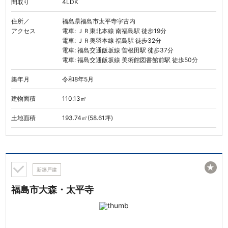
間取り
4LDK
住所／
福島県福島市太平寺字古内
アクセス
電車: ＪＲ東北本線 南福島駅 徒歩19分
電車: ＪＲ奥羽本線 福島駅 徒歩32分
電車: 福島交通飯坂線 曽根田駅 徒歩37分
電車: 福島交通飯坂線 美術館図書館前駅 徒歩50分
築年月
令和8年5月
建物面積
110.13㎡
土地面積
193.74㎡(58.61坪)
★
新築戸建
福島市大森・太平寺