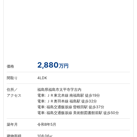
2,880
万円
価格
間取り
4LDK
住所／
福島県福島市太平寺字古内
アクセス
電車: ＪＲ東北本線 南福島駅 徒歩19分
電車: ＪＲ奥羽本線 福島駅 徒歩32分
電車: 福島交通飯坂線 曽根田駅 徒歩37分
電車: 福島交通飯坂線 美術館図書館前駅 徒歩50分
築年月
令和8年5月
建物面積
108.06㎡