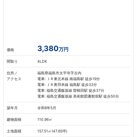
3,380
万円
価格
間取り
4LDK
住所／
福島県福島市太平寺字古内
アクセス
電車: ＪＲ東北本線 南福島駅 徒歩19分
電車: ＪＲ奥羽本線 福島駅 徒歩32分
電車: 福島交通飯坂線 曽根田駅 徒歩37分
電車: 福島交通飯坂線 美術館図書館前駅 徒歩50分
築年月
令和8年5月
建物面積
110.96㎡
土地面積
157.51㎡(47.65坪)