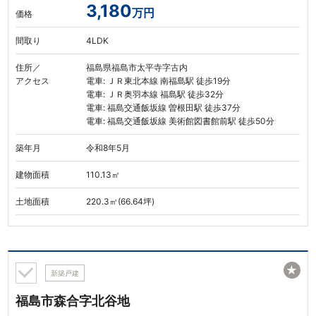
3,180
万円
価格
間取り
4LDK
住所／
福島県福島市太平寺字古内
アクセス
電車: ＪＲ東北本線 南福島駅 徒歩19分
電車: ＪＲ奥羽本線 福島駅 徒歩32分
電車: 福島交通飯坂線 曽根田駅 徒歩37分
電車: 福島交通飯坂線 美術館図書館前駅 徒歩50分
築年月
令和8年5月
建物面積
110.13㎡
土地面積
220.3㎡(66.64坪)
★
新築戸建
福島市森合字北谷地