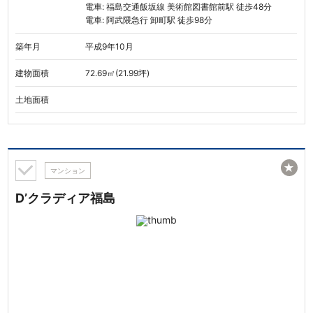
電車: 福島交通飯坂線 美術館図書館前駅 徒歩48分
電車: 阿武隈急行 卸町駅 徒歩98分
築年月
平成9年10月
建物面積
72.69㎡(21.99坪)
土地面積
★
マンション
D’クラディア福島