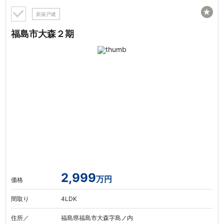
★
新築戸建
福島市大森２期
2,999
万円
価格
間取り
4LDK
住所／
福島県福島市大森字島ノ内