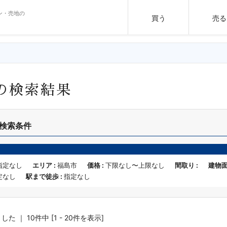
ン・売地の
買う
売る
の検索結果
検索条件
指定なし
エリア :
福島市
価格 :
下限なし〜上限なし
間取り :
建物面
定なし
駅まで徒歩 :
指定なし
 ｜ 10件中 [1 - 20件を表示]