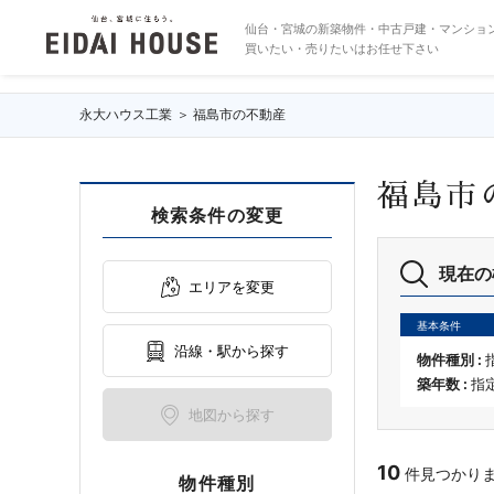
福島市の不動産・物件一覧
仙台・宮城の新築物件・中古戸建・マンショ
買いたい・売りたいはお任せ下さい
永大ハウス工業
福島市の不動産
福島市
検索条件の変更
現在の
エリアを変更
基本条件
沿線・駅から探す
物件種別 :
築年数 :
指
地図から探す
10
件見つかりました
物件種別