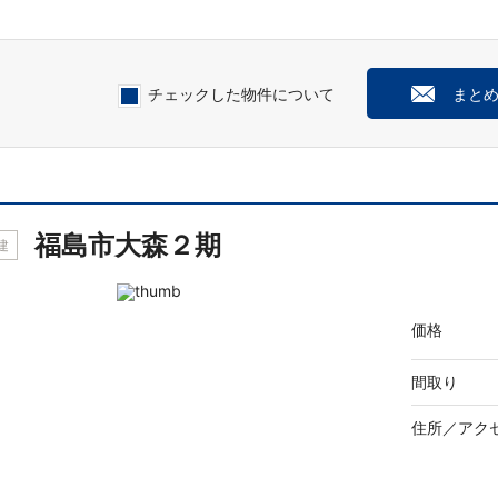
チェックした物件について
まと
福島市大森２期
建
価格
間取り
住所／
アク