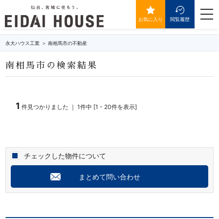
南相馬市の不動産・物件一覧
togg
navi
お気に入り
閲覧履歴
永大ハウス工業
南相馬市の不動産
南相馬市の検索結果
1
件見つかりました ｜ 1件中 [1 - 20件を表示]
チェックした物件について
まとめて問い合わせ