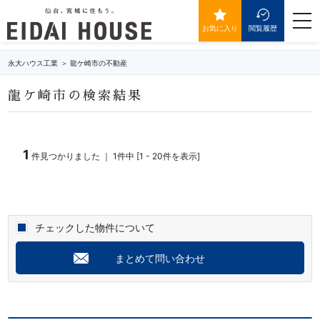
の不動産・物件一覧
togg
navi
お気に入り
閲覧履歴
永大ハウス工業
龍ケ崎市の不動産
龍ケ崎市の検索結果
1
件見つかりました ｜ 1件中 [1 - 20件を表示]
チェックした物件について
まとめて問い合わせ