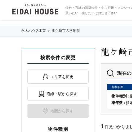
の不動産・物件一覧
仙台・宮城の新築物件・中古戸建・マンショ
買いたい・売りたいはお任せ下さい
永大ハウス工業
龍ケ崎市の不動産
龍ケ崎
検索条件の変更
現在の
エリアを変更
基本条件
沿線・駅から探す
物件種別 :
築年数 :
指
地図から探す
1
件見つかりました 
物件種別