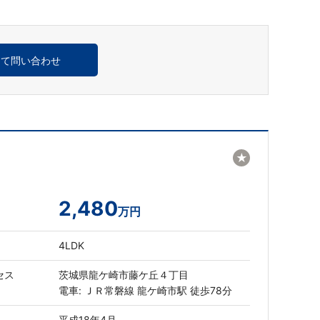
めて問い合わせ
★
2,480
万円
4LDK
セス
茨城県龍ケ崎市藤ケ丘４丁目
電車: ＪＲ常磐線 龍ケ崎市駅 徒歩78分
平成18年4月