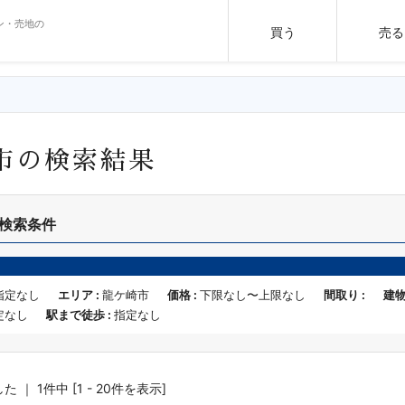
ン・売地の
買う
売る
市の検索結果
検索条件
指定なし
エリア :
龍ケ崎市
価格 :
下限なし〜上限なし
間取り :
建物
定なし
駅まで徒歩 :
指定なし
｜ 1件中 [1 - 20件を表示]