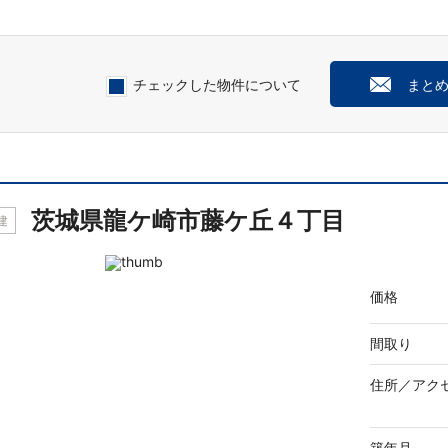
チェックした物件について
まと
茨城県龍ケ崎市藤ケ丘４丁目
建
価格
間取り
住所／
アク
築年月