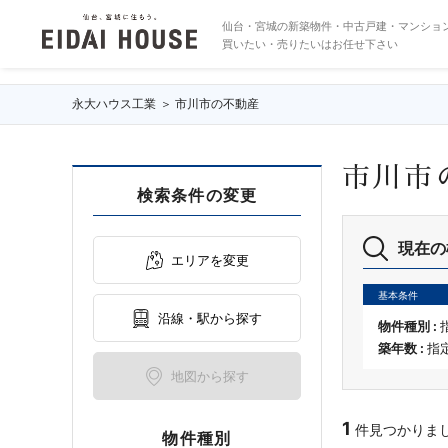
の不動産・物件一覧
仙台・宮城の新築物件・中古戸建・マンショ
買いたい・売りたいはお任せ下さい
永大ハウス工業
市川市の不動産
市川市
検索条件の変更
現在の
エリアを変更
基本条件
沿線・駅から探す
物件種別 :
築年数 :
指
地図から探す
1
件見つかりました 
物件種別