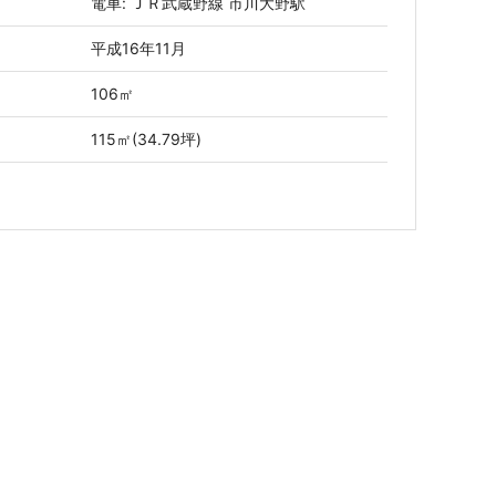
電車: ＪＲ武蔵野線 市川大野駅
平成16年11月
106㎡
115㎡(34.79坪)