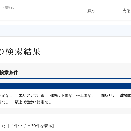
ン・売地の
買う
売る
の検索結果
検索条件
指定なし
エリア :
市川市
価格 :
下限なし〜上限なし
間取り :
建物面
定なし
駅まで徒歩 :
指定なし
｜ 1件中 [1 - 20件を表示]