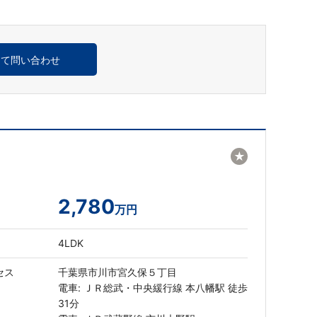
めて問い合わせ
★
2,780
万円
4LDK
セス
千葉県市川市宮久保５丁目
電車: ＪＲ総武・中央緩行線 本八幡駅 徒歩
31分