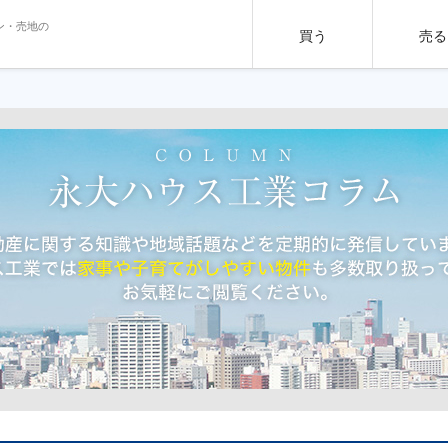
ン・売地の
買う
売る