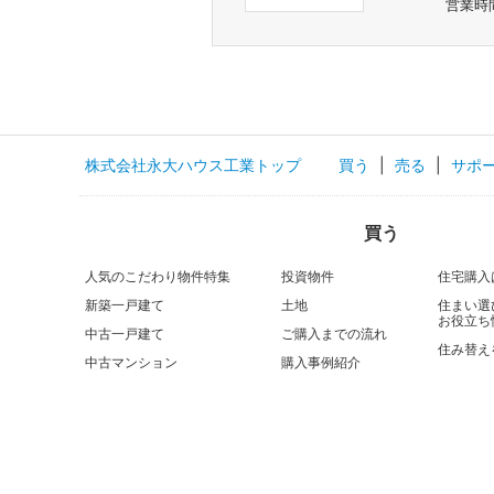
営業時間
株式会社永大ハウス工業トップ
買う
|
売る
|
サポ
買う
人気のこだわり物件特集
投資物件
住宅購入
新築一戸建て
土地
住まい選
お役立ち
中古一戸建て
ご購入までの流れ
住み替え
中古マンション
購入事例紹介