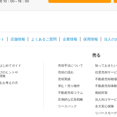
 10：00～18：00
ート
|
店舗情報
|
よくあるご質問
|
企業情報
|
採用情報
|
法人の
売る
はじめてガイド
売却手法について
知っておきた
びのヒントや
売却の流れ
任意売却サー
情報
売却実績
不動産売却相
をお考えの方
求む！売り物件
不動産売却体
不動産売却コラム
相続対策
圧倒的な広告戦略
法人向けサー
リースバック
永⼤安⼼保険
リバースモー