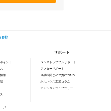
お客様
サポート
いポイント
ワンストップフルサポート
ビス
アフターサポート
場情報
金融機関との連携について
験談
永大ハウス工業コラム
マンションライブラリー
ビス
ゲージ