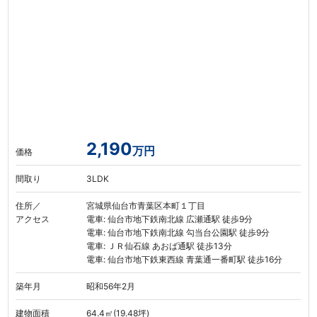
2,190
万円
価格
間取り
3LDK
住所／
宮城県仙台市青葉区本町１丁目
アクセス
電車: 仙台市地下鉄南北線 広瀬通駅 徒歩9分
電車: 仙台市地下鉄南北線 勾当台公園駅 徒歩9分
電車: ＪＲ仙石線 あおば通駅 徒歩13分
電車: 仙台市地下鉄東西線 青葉通一番町駅 徒歩16分
築年月
昭和56年2月
建物面積
64.4㎡(19.48坪)