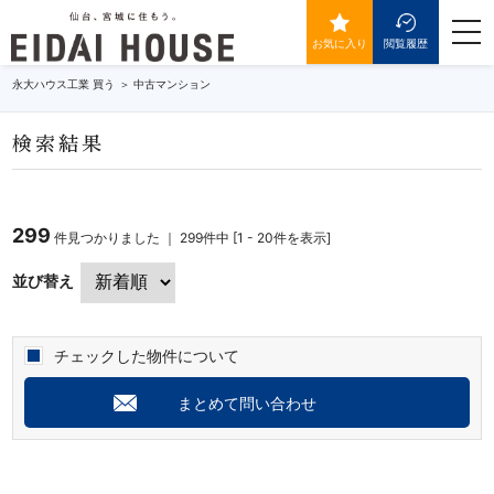
togg
navi
お気に入り
閲覧履歴
永大ハウス工業 買う
中古マンション
検索結果
299
件見つかりました ｜ 299件中 [1 - 20件を表示]
並び替え
チェックした物件について
まとめて問い合わせ