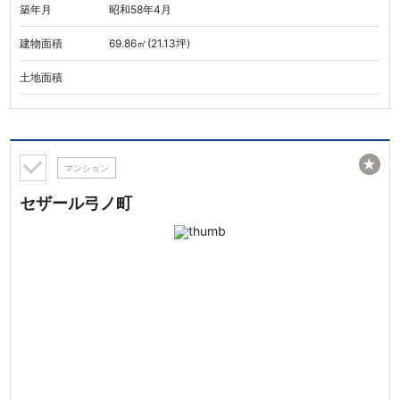
築年月
昭和58年4月
建物面積
69.86㎡(21.13坪)
土地面積
★
マンション
セザール弓ノ町