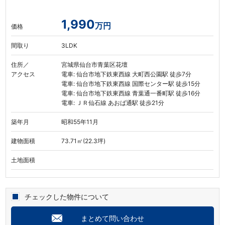
1,990
万円
価格
間取り
3LDK
住所／
宮城県仙台市青葉区花壇
アクセス
電車: 仙台市地下鉄東西線 大町西公園駅 徒歩7分
電車: 仙台市地下鉄東西線 国際センター駅 徒歩15分
電車: 仙台市地下鉄東西線 青葉通一番町駅 徒歩16分
電車: ＪＲ仙石線 あおば通駅 徒歩21分
築年月
昭和55年11月
建物面積
73.71㎡(22.3坪)
土地面積
チェックした物件について
まとめて問い合わせ