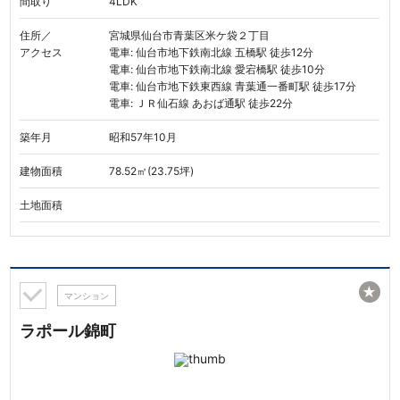
間取り
4LDK
住所／
宮城県仙台市青葉区米ケ袋２丁目
アクセス
電車: 仙台市地下鉄南北線 五橋駅 徒歩12分
電車: 仙台市地下鉄南北線 愛宕橋駅 徒歩10分
電車: 仙台市地下鉄東西線 青葉通一番町駅 徒歩17分
電車: ＪＲ仙石線 あおば通駅 徒歩22分
築年月
昭和57年10月
建物面積
78.52㎡(23.75坪)
土地面積
★
マンション
ラポール錦町