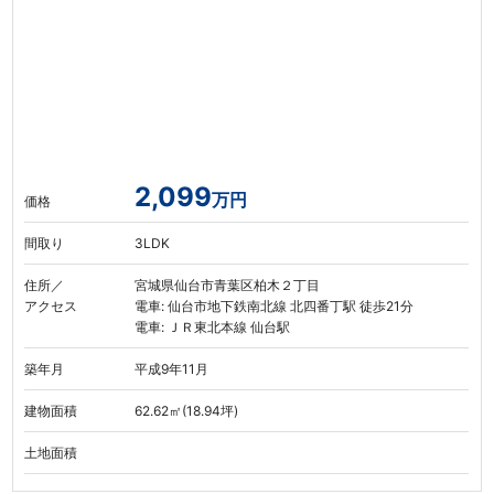
2,099
万円
価格
間取り
3LDK
住所／
宮城県仙台市青葉区柏木２丁目
アクセス
電車: 仙台市地下鉄南北線 北四番丁駅 徒歩21分
電車: ＪＲ東北本線 仙台駅
築年月
平成9年11月
建物面積
62.62㎡(18.94坪)
土地面積