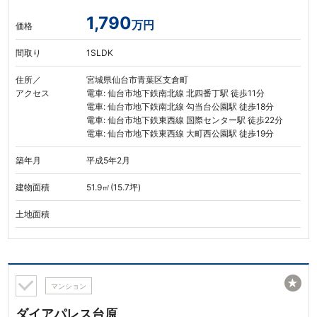
1,790
万円
価格
間取り
1SLDK
住所／
宮城県仙台市青葉区支倉町
アクセス
電車: 仙台市地下鉄南北線 北四番丁駅 徒歩11分
電車: 仙台市地下鉄南北線 勾当台公園駅 徒歩18分
電車: 仙台市地下鉄東西線 国際センター駅 徒歩22分
電車: 仙台市地下鉄東西線 大町西公園駅 徒歩19分
築年月
平成5年2月
建物面積
51.9㎡(15.7坪)
土地面積
★
マンション
ダイアパレス台原