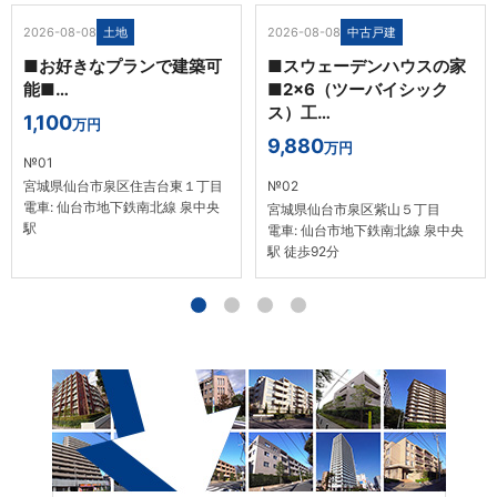
土地
中古戸建
2026-08-08
2026-08-08
■お好きなプランで建築可
■スウェーデンハウスの家
能■…
■2x6（ツーバイシック
ス）工…
1,100
万円
9,880
万円
№01
宮城県仙台市泉区住吉台東１丁目
№02
電車: 仙台市地下鉄南北線 泉中央
宮城県仙台市泉区紫山５丁目
駅
電車: 仙台市地下鉄南北線 泉中央
駅 徒歩92分