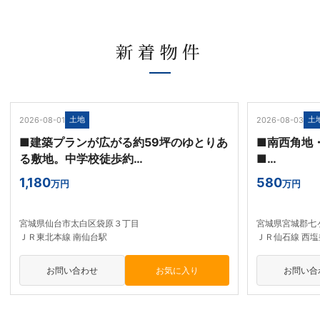
新着物件
NEW
NEW
土地
土
2026-08-01
2026-08-03
■建築プランが広がる約59坪のゆとりあ
■南西角地
る敷地。中学校徒歩約…
■…
1,180
580
万円
万円
宮城県仙台市太白区袋原３丁目
宮城県宮城郡七
ＪＲ東北本線 南仙台駅
ＪＲ仙石線 西塩
お問い合わせ
お問い合