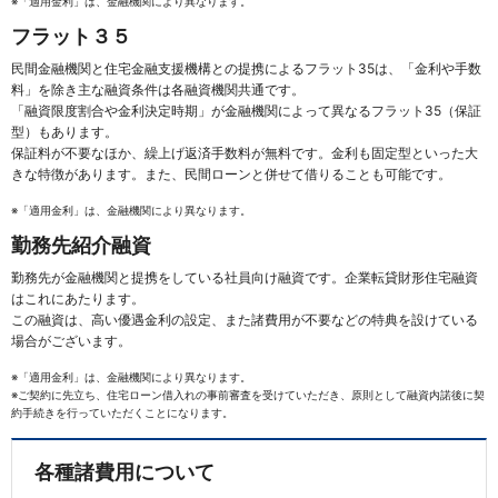
※「適用金利」は、金融機関により異なります。
フラット３５
民間金融機関と住宅金融支援機構との提携によるフラット35は、「金利や手数
料」を除き主な融資条件は各融資機関共通です。
「融資限度割合や金利決定時期」が金融機関によって異なるフラット35（保証
型）もあります。
保証料が不要なほか、繰上げ返済手数料が無料です。金利も固定型といった大
きな特徴があります。また、民間ローンと併せて借りることも可能です。
※「適用金利」は、金融機関により異なります。
勤務先紹介融資
勤務先が金融機関と提携をしている社員向け融資です。企業転貸財形住宅融資
はこれにあたります。
この融資は、高い優遇金利の設定、また諸費用が不要などの特典を設けている
場合がございます。
※「適用金利」は、金融機関により異なります。
※ご契約に先立ち、住宅ローン借入れの事前審査を受けていただき、原則として融資内諾後に契
約手続きを行っていただくことになります。
各種諸費用について