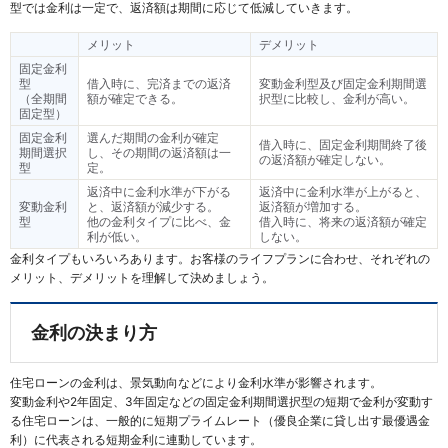
型では金利は一定で、返済額は期間に応じて低減していきます。
メリット
デメリット
固定金利
型
借入時に、完済までの返済
変動金利型及び固定金利期間選
（全期間
額が確定できる。
択型に比較し、金利が高い。
固定型）
固定金利
選んだ期間の金利が確定
借入時に、固定金利期間終了後
期間選択
し、その期間の返済額は一
の返済額が確定しない。
型
定。
返済中に金利水準が下がる
返済中に金利水準が上がると、
変動金利
と、返済額が減少する。
返済額が増加する。
型
他の金利タイプに比べ、金
借入時に、将来の返済額が確定
利が低い。
しない。
金利タイプもいろいろあります。お客様のライフプランに合わせ、それぞれの
メリット、デメリットを理解して決めましょう。
金利の決まり方
住宅ローンの金利は、景気動向などにより金利水準が影響されます。
変動金利や2年固定、3年固定などの固定金利期間選択型の短期で金利が変動す
る住宅ローンは、一般的に短期プライムレート（優良企業に貸し出す最優遇金
利）に代表される短期金利に連動しています。