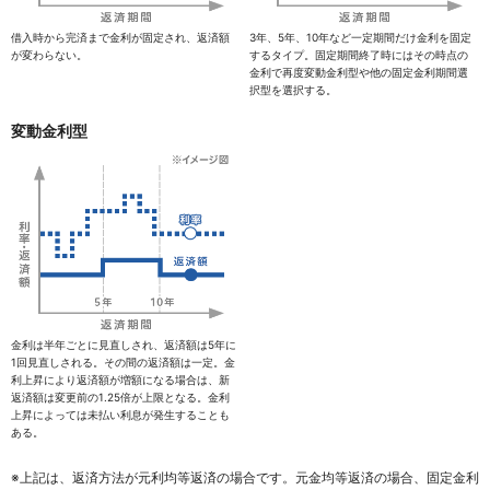
借入時から完済まで金利が固定され、返済額
3年、5年、10年など一定期間だけ金利を固定
が変わらない。
するタイプ。固定期間終了時にはその時点の
金利で再度変動金利型や他の固定金利期間選
択型を選択する。
変動金利型
金利は半年ごとに見直しされ、返済額は5年に
1回見直しされる。その間の返済額は一定。金
利上昇により返済額が増額になる場合は、新
返済額は変更前の1.25倍が上限となる。金利
上昇によっては未払い利息が発生することも
ある。
※上記は、返済方法が元利均等返済の場合です。元金均等返済の場合、固定金利