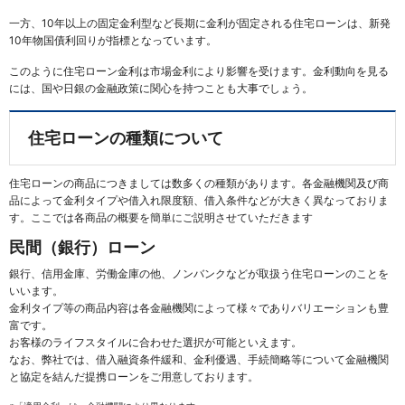
一方、10年以上の固定金利型など長期に金利が固定される住宅ローンは、新発
10年物国債利回りが指標となっています。
このように住宅ローン金利は市場金利により影響を受けます。金利動向を見る
には、国や日銀の金融政策に関心を持つことも大事でしょう。
住宅ローンの種類について
住宅ローンの商品につきましては数多くの種類があります。各金融機関及び商
品によって金利タイプや借入れ限度額、借入条件などが大きく異なっておりま
す。ここでは各商品の概要を簡単にご説明させていただきます
民間（銀行）ローン
銀行、信用金庫、労働金庫の他、ノンバンクなどが取扱う住宅ローンのことを
いいます。
金利タイプ等の商品内容は各金融機関によって様々でありバリエーションも豊
富です。
お客様のライフスタイルに合わせた選択が可能といえます。
なお、弊社では、借入融資条件緩和、金利優遇、手続簡略等について金融機関
と協定を結んだ提携ローンをご用意しております。