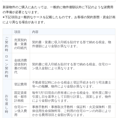
新築物件のご購入にあたっては、一般的に物件価額以外に下記のような諸費用
の準備が必要となります。
※下記項目は一般的なケースを記載したものです。お客様の契約形態・資金計画
により異なる場合があります。
項目
内容
ご
売買契約
契
契約書・覚書に収入印紙を貼付する形で納める税金。物
書・覚書
約
件価額により金額が異なります。
の印紙代
時
ロ
ー
金銭消費
ン
貸借契約
契約書に収入印紙を貼付する形で納める税金。住宅ロー
契
書の印紙
ン借入金額により異なります。
約
代
時
不動産登記時にかかる税金と登記手続きを行う司法書士
登記費用
等への報酬。物件により金額が異なります。
固定資産
毎年1月1日現在の所有者にかかる税金を、初年度に限り
お
税・都市
引渡し日を基準として日割り計算し、清算します。物件
引
計画税
により金額が異なります。
渡
住宅ロー
事務手数料・事務取次手数料・保証料・火災保険料・団
し
ン借入費
体信用生命保険料等、ご利用の住宅ローンの内容により
時
用
かかる費用項目と金額が異なります。