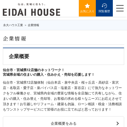
企業情報
togg
navi
お気に入り
閲覧履歴
永大ハウス工業
企業情報
企業情報
企業概要
仙台市・宮城県12店舗のネットワーク！
宮城県全域の住まいの購入・住みかえ・売却を応援します！
仙台市・宮城県12店舗体制（仙台本店・泉中央店・桜ヶ丘店・高砂店・富沢
店・名取店・愛子店・泉バイパス店・塩釜店・富谷店）にて強力なネットワー
クをフル稼働させ、宮城県内全域の豊富な情報を全店舗にて共有しながら、住
まいの購入・住み替え・売却等、お客様の求める様々なニーズにお応えさせて
頂きます！お引越しやリフォーム・建築も勿論、ローン相談・税金・法務相談
もワンストップサービスにて皆様のお役に立てればと思っております！
企業概要をみる