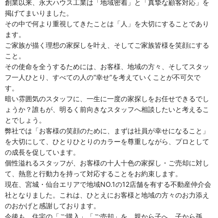
創業以来、永大ハウス工業は「地域密着」と「真摯な顧客対応」を
掲げてまいりました。
その中で何より重視してきたことは「人」を大切にすることであり
ます。
ご家族が描く理想の家探しを叶え、そしてご家族皆様を笑顔にする
こと。
その使命を全うするためには、お客様、地域の方々、そしてスタッ
フ一人ひとり、すべての人の“幸せ”を考えていくことが不可欠で
す。
暗い雰囲気のスタッフに、一生に一度の家探しをお任せできるでし
ょうか？誰もが、明るく前向きなスタッフへ相談したいと考えるこ
とでしょう。
弊社では「お客様の笑顔のために、まずは社員が幸せになること」
を大切にして、ひとりひとりのカラーを尊重しながら、プロとして
の成長を促しています。
個性溢れるスタッフが、お客様の十人十色の家探し・ご売却に対し
て、熱意と行動力を持って対応することをお約束します。
現在、宮城・仙台エリアで地域NO.1の12店舗を有する不動産仲介会
社となりました。これは、ひとえにお客様と地域の方々のお力添え
のおかげと感謝しております。
今後も、住宅の「ご購入」「ご売却」を、親から子へ、子から孫